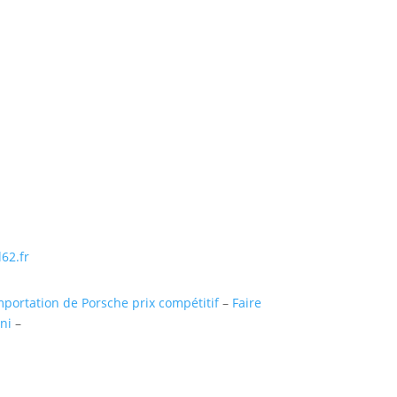
ntaigu (uniquementsur RDV)
Suivre
Suivre
Suivre
Suivre
62.fr
mportation de Porsche prix compétitif
–
Faire
ni
–