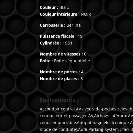
Couleur :
BLEU
Couleur intérieure :
NOIR
Carrosserie :
Berline
Puissance fiscale :
19
Cylindrée :
1984
Nombre de vitesses :
6
Boite :
Boîte séquentielle
Nombre de portes :
4
Nombre de places :
5
————-
Equipements :
Accoudoir central AV avec vide-poches relevab
conducteur et passager AV,Airbags latéraux AV 
cendrier amovible,Antipatinage électronique AS
mode de conduite),Audi Parking System : facili