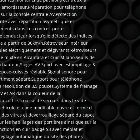
e amortisseur,Préparation pour téléphone
sur la console centrale AV,Protection
nte avec répartition asymétrique et
ments dans l es contres-portes
 conducteur lorsqu’elle détecte des indices
e à partir de 30km/h,Rétroviseur intérieur
ables électriquement et dégivrants,Rétroviseurs
ie mixte en Alcantara et Cuir Milano,Seuils de
 hauteur,Sièges AV Sport avec estampillage S
repose-cuisses réglable,Signal sonore pour
artiment séparé,Support pour téléphone
e résolution de 3,5 pouces,Système de freinage
V et AR dans la couleur de la
du coffre,Trousse de secours dans le vide-
vehicule et code modifiable ouvre et ferme d
t des vitres et deverrouillage séparé du capot
 les habillages des portières ainsi que sur la
nctions en cuir badgé S3 avec méplat et
 réglage automatique du site des phares