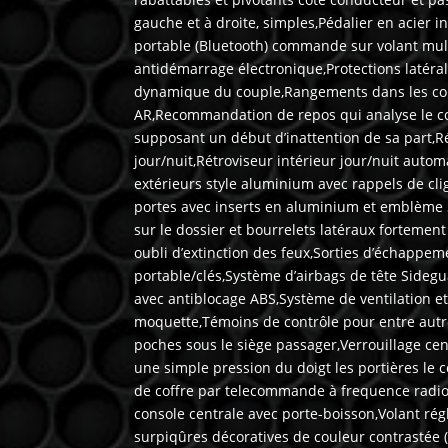
gauche et à droite, simples,Pédalier en acier
portable (Bluetooth) commande sur volant multi
antidémarrage électronique,Protections latéral
dynamique du couple,Rangements dans les cont
AR,Recommandation de repos qui analyse le com
supposant un début d’inattention de sa part,Ré
jour/nuit,Rétroviseur intérieur jour/nuit auto
extérieurs style aluminium avec rappels de cli
portes avec inserts en aluminium et emblème S
sur le dossier et bourrelets latéraux fortemen
oubli d’extinction des feux,Sorties d’échapp
portable/clés,Système d’airbags de tête Sideg
avec antiblocage ABS,Système de ventilation et
moquette,Témoins de contrôle pour entre autres
poches sous le siège passager,Verrouillage cen
une simple pression du doigt les portières le 
de coffre par telecommande à frequence radio t
console centrale avec porte-boisson,Volant ré
surpiqûres décoratives de couleur contrastée 