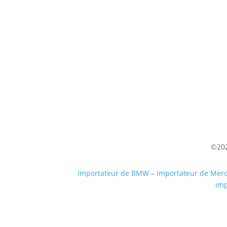
Venez nous voir
(uniquement sur RDV)
Du lundi au Samedi
9h à 12h – 14h à 18h30
©202
Importateur de BMW
–
Importateur de Mer
imp