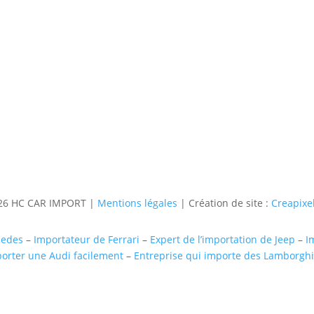
Contact
Téléphone
06 36 94 22 62
Adresse
5 rue augustin Fresnel 85600 Mo
6 HC CAR IMPORT |
Mentions légales
| Création de site :
Creapixel
cedes
–
Importateur de Ferrari
–
Expert de l’importation de Jeep
–
I
orter une Audi facilement
–
Entreprise qui importe des Lamborghi