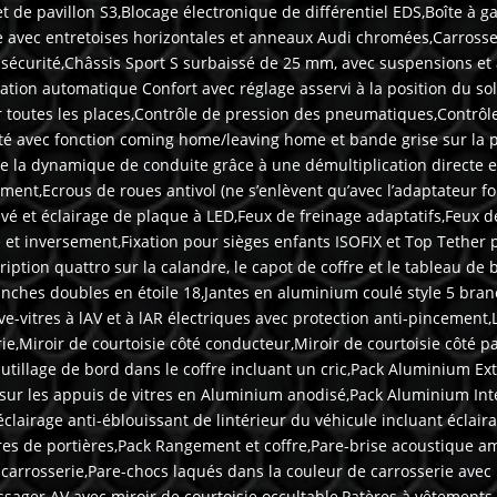
 de pavillon S3,Blocage électronique de différentiel EDS,Boîte à 
ne avec entretoises horizontales et anneaux Audi chromées,Carross
e sécurité,Châssis Sport S surbaissé de 25 mm, avec suspensions et
isation automatique Confort avec réglage asservi à la position du sol
 toutes les places,Contrôle de pression des pneumatiques,Contrôle 
ité avec fonction coming home/leaving home et bande grise sur la p
e la dynamique de conduite grâce à une démultiplication directe e
ent,Ecrous de roues antivol (ne s’enlèvent qu’avec l’adaptateur fo
vé et éclairage de plaque à LED,Feux de freinage adaptatifs,Feux d
et inversement,Fixation pour sièges enfants ISOFIX et Top Tether p
ription quattro sur la calandre, le capot de coffre et le tableau de 
anches doubles en étoile 18,Jantes en aluminium coulé style 5 bra
ve-vitres à lAV et à lAR électriques avec protection anti-pincement,
e,Miroir de courtoisie côté conducteur,Miroir de courtoisie côté
,Outillage de bord dans le coffre incluant un cric,Pack Aluminium E
 sur les appuis de vitres en Aluminium anodisé,Pack Aluminium Inté
 éclairage anti-éblouissant de lintérieur du véhicule incluant éclai
ures de portières,Pack Rangement et coffre,Pare-brise acoustique am
 carrosserie,Pare-chocs laqués dans la couleur de carrosserie avec p
ssager AV avec miroir de courtoisie occultable,Patères à vêtements