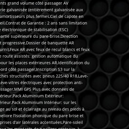
gants grand volume côté passager AV
erie galvanisée (entièrement galvanisée aux
 amortisseurs plus fermes,Ciel de capote en
eil,Contrat de Garantie : 2 ans sans limitation
électronique de stabilisation (ESC)
artie supérieure du pare-brise,Direction
t progressive,Dossier de banquette AR
urni),Feux AR avec feux de recul blancs et feux
e route assistés: gestion automatique du
our les places extérieures AR,Identification du
bord côté passager,Inscription S3 sur la
nches structurées avec pneus 225/40 R18,Lave-
Lève-vitres électriques avec protection anti-
 passager,MMI GPS Plus avec données de
xtérieur,Pack Aluminium Extérieur:
rieur,Pack Aluminium Intérieur: sur les
rage au sol et éclairage au niveau des pieds à
eliore l’isolation phonique du pare brise et
rises d’air latérales accentuées,Pare-soleil
 sur les montants de pavillons centraux, à