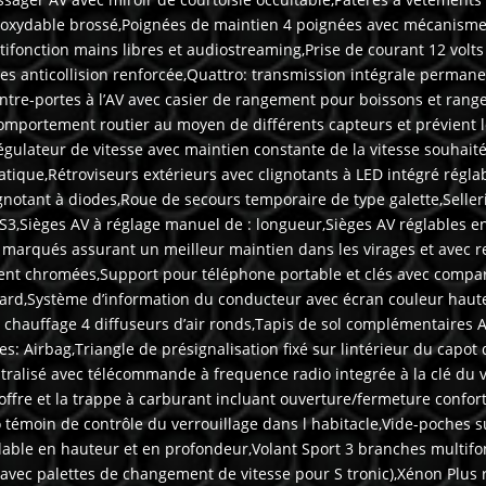
 inoxydable brossé,Poignées de maintien 4 poignées avec mécanism
fonction mains libres et audiostreaming,Prise de courant 12 volts 
es anticollision renforcée,Quattro: transmission intégrale permane
re-portes à l’AV avec casier de rangement pour boissons et range
portement routier au moyen de différents capteurs et prévient le
gulateur de vitesse avec maintien constante de la vitesse souhaité
matique,Rétroviseurs extérieurs avec clignotants à LED intégré régl
gnotant à diodes,Roue de secours temporaire de type galette,Seller
3,Sièges AV à réglage manuel de : longueur,Sièges AV réglables en
t marqués assurant un meilleur maintien dans les virages et avec 
ement chromées,Support pour téléphone portable et clés avec comp
uard,Système d’information du conducteur avec écran couleur haut
 chauffage 4 diffuseurs d’air ronds,Tapis de sol complémentaires A
: Airbag,Triangle de présignalisation fixé sur lintérieur du capot 
tralisé avec télécommande à frequence radio integrée à la clé du 
coffre et la trappe à carburant incluant ouverture/fermeture confor
émoin de contrôle du verrouillage dans l habitacle,Vide-poches sur
glable en hauteur et en profondeur,Volant Sport 3 branches multifo
(avec palettes de changement de vitesse pour S tronic),Xénon Plus