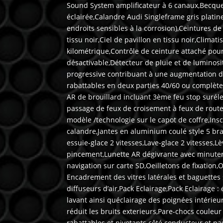
Sound System amplificateur à 6 canaux,Becquet
éclairée,Calandre Audi Singleframe gris plati
endroits sensibles à la corrosion),Ceintures d
tissu noir,Ciel de pavillon en tissu noir,Climat
kilométrique,Contrôle de ceinture attaché pour
désactivable,Détecteur de pluie et de luminos
progressive contribuant à une augmentation d
rabattables en deux parties 40/60 ou complètem
AR de brouillard incluant 3ème feu stop suréle
passage de feux de croisement à feux de route 
modèle /technologie sur le capot de coffre,Insc
calandre,Jantes en aluminium coulé style 5 br
essuie-glace 2 vitesses,Lave-glace 2 vitesses,Lè
pincement,Lunette AR dégivrante avec minuteri
navigation sur carte SD,Oeilletons de fixation
Encadrement des vitres latérales et baguettes
diffuseurs d’air,Pack Eclairage,Pack Eclairage :
lavant ainsi quéclairage des poignées intérie
réduit les bruits exterieurs,Pare-chocs couleur
rabattables et pivotants côté conducteur et pa