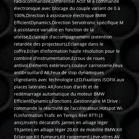
radiocommandée,Différentiel Actif M à commande
électronique avec blocage du couple variant de 0 à
100%,Direction à assistance électrique BMW
EfficientDynamics,Direction Servotronic spécifique M
à assistance variable en fonction de la
vitesse,Eclairage d’accompagnement (extention
retardée des projecteurs),Eclairage dans le
coffre,Ecran d’information haute résolution pour le
combiné d’instrumentation,Ecrous de roues
antivol,Eléments extérieurs couleur carrosserie,Feux
antibrouillard AR,Feux de stop dynamiques
clignotants avec technologie LED,Fixations ISOFIX aux
places latérales AR,Fonction d’arrêt et de
redémarrage automatique du moteur BMW
EfficientDynamics,Fonctions ,Gestionnaire M Drive :
commande la réactivité de l’accélérateur,Hotspot Wi-
Fi,Information Trafic en Temps Réel RTTI (3
ans),Inserts décoratifs ,Jantes en alliage léger
19,Jantes en alliage léger 20,Kit de mobilité BMW,Kit
Eclairage,Kit Fumeurs,Kit rangement,Lève-vitres AV