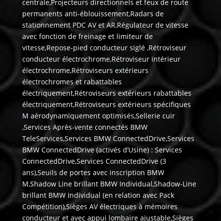
centrale,Projecteurs directionnels et feux de route
permanents anti-éblouissement,Radars de
stationnement PDC AV et AR,Régulateur de vitesse
avec fonction de freinage et limiteur de
vitesse,Repose-pied conducteur siglé ,Rétroviseur
conducteur électrochrome,Rétroviseur intérieur
électrochrome,Rétroviseurs extérieurs
électrochromes et rabattables
électriquement,Rétroviseurs extérieurs rabattables
électriquement,Rétroviseurs extérieurs spécifiques
M aérodynamiquement optimisés,Sellerie cuir
,Services Après-vente connectés BMW
TeleServices,Services BMW ConnectedDrive,Services
BMW ConnectedDrive (activés d’Usine) : Services
ConnectedDrive,Services ConnectedDrive (3
ans),Seuils de portes avec inscription BMW
M,Shadow Line brillant BMW Individual,Shadow-Line
brillant BMW Individual (en relation avec Pack
Compétition),Sièges AV électriques à mémoires
conducteur et avec appui lombaire ajustable,Sièges