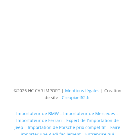
Contact
Téléphone
06 36 94 22 62
Adresse
5 rue augustin Fresnel 85600 Montaigu
(uniquementsur RDV)
Suivre
Suivre
Suivre
Suivre
©2026 HC CAR IMPORT |
Mentions légales
| Création
de site :
Creapixel62.fr
Importateur de BMW
–
Importateur de Mercedes
–
Importateur de Ferrari
–
Expert de l’importation de
Jeep
–
Importation de Porsche prix compétitif
–
Faire
importer une Audi facilement
–
Entreprise qui