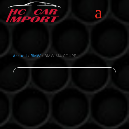
Accueil
/
BMW
/ BMW M4 COUPE