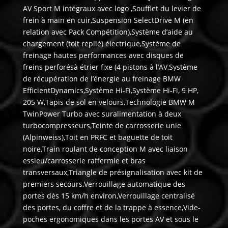
AV Sport M intégraux avec logo ,Soufflet du levier de
frein à main en cuir,Suspension SelectDrive M (en
relation avec Pack Compétition),Système d’aide au
chargement (toit replié) électrique,Système de
freinage hautes performances avec disques de
freins perforésà étrier fixe (4 pistons à l’AV,Système
de récupération de l’énergie au freinage BMW
EfficientDynamics,Système Hi-Fi,Système Hi-Fi, 9 HP,
205 W,Tapis de sol en velours,Technologie BMW M
TwinPower Turbo avec suralimentation à deux
turbocompresseurs,Teinte de carrosserie unie
(Alpinweiss),Toit en PRFC et baguette de toit
noire,Train roulant de conception M avec liaison
essieu/carrosserie raffermie et bras
transversaux,Triangle de présignalisation avec kit de
premiers secours,Verrouillage automatique des
portes dès 15 km/h environ,Verrouillage centralisé
des portes, du coffre et de la trappe à essence,Vide-
poches ergonomiques dans les portes AV et sous le