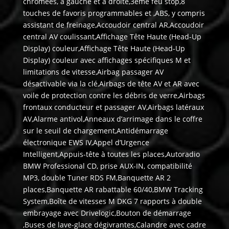
chromées, à gauche et à droite,3ème feu stop,8
touches de favoris programmables et ,ABS, y compris
assistant de freinage,Accoudoir central AR,Accoudoir
central AV coulissant,Affichage Tête Haute (Head-Up
Display) couleur,Affichage Tête Haute (Head-Up
Display) couleur avec affichages spécifiques M et
limitations de vitesse,Airbag passager AV
désactivable via la clé,Airbags de tête AV et AR avec
voile de protection contre les débris de verre,Airbags
frontaux conducteur et passager AV,Airbags latéraux
AV,Alarme antivol,Anneaux d’arrimage dans le coffre
sur le seuil de chargement,Antidémarrage
électronique EWS IV,Appel d’Urgence
Intelligent,Appuis-tête à toutes les places,Autoradio
BMW Professional CD, prise AUX-IN, compatibilité
MP3, double Tuner RDS FM,Banquette AR 2
places,Banquette AR rabattable 60/40,BMW Tracking
System,Boîte de vitesses M DKG 7 rapports à double
embrayage avec Drivelogic,Bouton de démarrage
,Buses de lave-glace dégivrantes,Calandre avec cadre