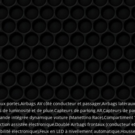
aux portes,Airbags AV côté conducteur et passager,Airbags latérau
 de luminosité et de pluie,Capteurs de parking AR,Capteurs de par
nde intégrée dynamique voiture (Manettino Race),Compartiment ‘Ski’
tion assistée électronique,Double Airbags frontaux (conducteur et
stabilité électronique),Feux en LED à nivellement automatique,Hous