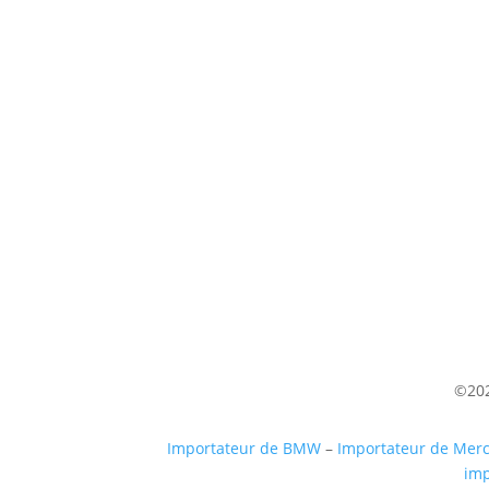
Venez nous voir
(uniquement sur RDV)
Du lundi au Samedi
9h à 12h – 14h à 18h30
©202
Importateur de BMW
–
Importateur de Mer
imp