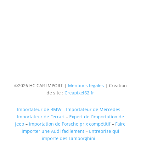
Téléphone
06 36 94 22 62
Adresse
5 rue augustin Fresnel 85600 Montaigu
(uniquementsur RDV)
Suivre
Suivre
Suivre
Suivre
©2026 HC CAR IMPORT |
Mentions légales
| Création
de site :
Creapixel62.fr
Importateur de BMW
–
Importateur de Mercedes
–
Importateur de Ferrari
–
Expert de l’importation de
Jeep
–
Importation de Porsche prix compétitif
–
Faire
importer une Audi facilement
–
Entreprise qui
importe des Lamborghini
–