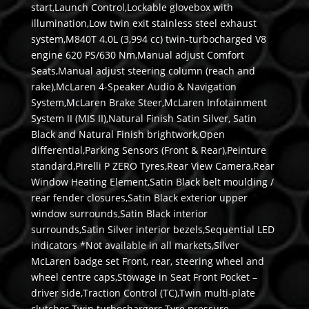
start,Launch Control,Lockable glovebox with
illumination,Low twin exit stainless steel exhaust
system,M840T 4.0L (3,994 cc) twin-turbocharged V8
engine 620 PS/630 Nm,Manual adjust Comfort
Seats,Manual adjust steering column (reach and
rake),McLaren 4-Speaker Audio & Navigation
System,McLaren Brake Steer,McLaren Infotainment
System II (MIS II),Natural Finish Satin Silver, Satin
Black and Natural Finish brightwork,Open
differential,Parking Sensors (Front & Rear),Peinture
standard,Pirelli P ZERO Tyres,Rear View Camera,Rear
Window Heating Element,Satin Black belt moulding /
rear fender closures,Satin Black exterior upper
window surrounds,Satin Black interior
surrounds,Satin Silver interior bezels,Sequential LED
indicators *Not available in all markets,Silver
McLaren badge set Front, rear, steering wheel and
wheel centre caps,Stowage in Seat Front Pocket –
driver side,Traction Control (TC),Twin multi-plate
clutches,Twin turbochargers,Tyre pressure