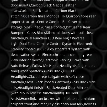
door inserts,Carbon Black Nappa leather
seats,Carbon Black seatbelt,Carbon Black
stitching,Carbon fibre MonoCell II-T,Carbon fibre rear
upper structure,Centre Console Bin,Covered door
storage bins (lined),Cruise Control,Diffuser & Rear
Bumper – Gloss Black,Dihedral doors with soft close
function,Dual Function LED Rear Fog / Reverse
Light,Dual Zone Climate Control,Dynamic Electronic
Stability Control (DESC),Eco stop/start system with
deactivation switch,Electrochromatic dimming rear
view interior mirror,Electronic Parking Brake with
Auto Release,Follow Me Home Headlights (adjustable
time),Front Splitter – Gloss Black,Full LED
Headlights,Glazed rear tailgate with soft close
function,Gloss Black Roof & Cantrails,Gloss Black side
sills,Headlight finish – Black,Heated Door Mirrors
(with dip in reverse functionality),Hill Hold
Assist,Homelink,Iron brakes with 4-piston aluminium
calipers front and rear,Keyless entry and lock,Keyless