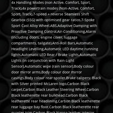
4x Handling Modes (non Active, Comfort, Sport,
Track),4x powertrain modes (Non-Active, Comfort,
Sport, Track),7-speed + reverse Seamless Shift
Gearbox (SSG) with optimised gear ratios,7-Spoke
Sport Cast Alloy Wheel,ABS,Adaptive Damping with
Proactive Damping Control,Air-Conditioning,Alarm
(including doors, engine cover, luggage
compartments, tailgate),Anti-Roll Bars,Automatic
Headlight Levelling,Automatic LED daytime running
lights,Automatic LED Rear / Brake Lights,Automatic
Lights (in conjunction with Rain-Light
Sensor),Automatic wipe (rain sensor),Body colour
door mirror arms,Body colour door mirror
casings,Body colour rear spoiler,Brake calipers: Black
with Silver printed McLaren logo,Carbon Black
carpet,Carbon Black Leather Steering Wheel,Carbon
Black leatherette rear bulkhead,Carbon Black
leatherette rear headlining,Carbon Black leatherette
rear luggage bay floor,Carbon Black leatherette rear
quarter trim,Carbon Black Nappa leather interior