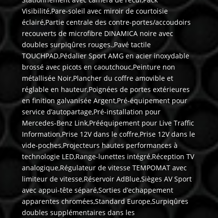
Visibilité,Pare-soleil avec miroir de courtoisie
éclairé,Partie centrale des contre-portes/accoudoirs
recouverts de microfibre DINAMICA noire avec
doubles surpiqûres rouges.,Pavé tactile
TOUCHPAD,Pédalier Sport AMG en acier inoxydable
brossé avec picots en caoutchouc,Peinture non
métallisée Noir,Plancher du coffre amovible et
réglable en hauteur,Poignées de portes extérieures
en finition galvanisée Argent,Pré-équipement pour
service d’autopartage,Pré-installation pour
Mercedes-Benz Link,Prééquipement pour Live Traffic
Information,Prise 12V dans le coffre,Prise 12V dans le
vide-poches,Projecteurs hautes performances à
technologie LED,Range-lunettes intégré,Réception TV
analogique,Régulateur de vitesse TEMPOMAT avec
limiteur de vitesse,Réservoir AdBlue,Sièges AV Sport
avec appui-tête séparé,Sorties d’echappement
apparentes chromées,Standard Europe,Surpiqûres
doubles supplémentaires dans les