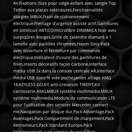
AV,Fixations iSize pour siège-enfant avec sangle Top
Tether aux places extérieures,Fonctionnalités
élargies MBUX,Frein de stationnement
électrique,Freinage d’urgence assisté actif,Garnitures
en similicuir ARTICO/microfibre DINAMICA Noir avec
surpiqûres Rouges,Grille de calandre diamant à 1
lamelle avec pastilles chromées,Hayon Easy-Pack
avec ouverture et fermeture par commande
électrique,Indicateur d’usure des garnitures de
frein,Inserts décoratifs façon Carbone,Interface
média USB 2x dans la console centrale AR,Interface
média USB dans le vide-poche,Jantes alliage AMG
18,KEYLESS-GO,Kit anti-crevaison TIREFIT,Kit
carrosserie AMG,MBUX système multimédia,MBUX
système multimedia,Module de communication LTE
pour l’utilisation des services Mercedes connect
me,Navigation par disque dur,Pack Advantage,Pack
Avantages,Pack Compartiment de chargement,Pack
Rétroviseurs,Pack Standard Europe,Pack
Stationnement avec caméra de recul,Pack