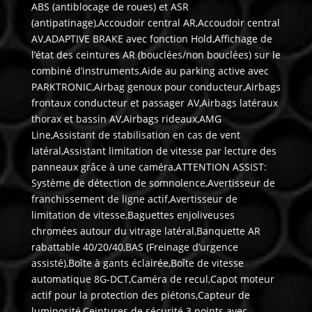
ABS (antiblocage de roues) et ASR
(antipatinage),Accoudoir central AR,Accoudoir central
AV,ADAPTIVE BRAKE avec fonction Hold,Affichage de
l’état des ceintures AR (bouclées/non bouclées) sur le
combiné d’instruments,Aide au parking active avec
PARKTRONIC,Airbag genoux pour conducteur,Airbags
frontaux conducteur et passager AV,Airbags latéraux
thorax et bassin AV,Airbags rideaux,AMG
Line,Assistant de stabilisation en cas de vent
latéral,Assistant limitation de vitesse par lecture des
panneaux grâce à une caméra,ATTENTION ASSIST:
Système de détection de somnolence,Avertisseur de
franchissement de ligne actif,Avertisseur de
limitation de vitesse,Baguettes enjoliveuses
chromées autour du vitrage latéral,Banquette AR
rabattable 40/20/40,BAS (Freinage d’urgence
assisté),Boîte à gants éclairée,Boîte de vitesse
automatique 8G-DCT,Caméra de recul,Capot moteur
actif pour la protection des piétons,Capteur de
luminosité,Ceintures de sécurité 3 points avec