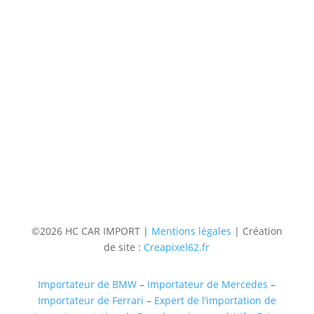
9h à 12h – 14h à 18h30
Contact
Téléphone
06 36 94 22 62
Adresse
5 rue augustin Fresnel 85600 Montaigu
(uniquementsur RDV)
Suivre
Suivre
Suivre
Suivre
©2026 HC CAR IMPORT |
Mentions légales
| Création
de site :
Creapixel62.fr
Importateur de BMW
–
Importateur de Mercedes
–
Importateur de Ferrari
–
Expert de l’importation de