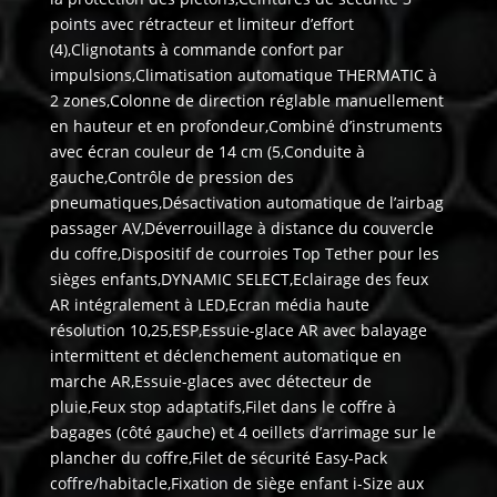
points avec rétracteur et limiteur d’effort
(4),Clignotants à commande confort par
impulsions,Climatisation automatique THERMATIC à
2 zones,Colonne de direction réglable manuellement
en hauteur et en profondeur,Combiné d’instruments
avec écran couleur de 14 cm (5,Conduite à
gauche,Contrôle de pression des
pneumatiques,Désactivation automatique de l’airbag
passager AV,Déverrouillage à distance du couvercle
du coffre,Dispositif de courroies Top Tether pour les
sièges enfants,DYNAMIC SELECT,Eclairage des feux
AR intégralement à LED,Ecran média haute
résolution 10,25,ESP,Essuie-glace AR avec balayage
intermittent et déclenchement automatique en
marche AR,Essuie-glaces avec détecteur de
pluie,Feux stop adaptatifs,Filet dans le coffre à
bagages (côté gauche) et 4 oeillets d’arrimage sur le
plancher du coffre,Filet de sécurité Easy-Pack
coffre/habitacle,Fixation de siège enfant i-Size aux