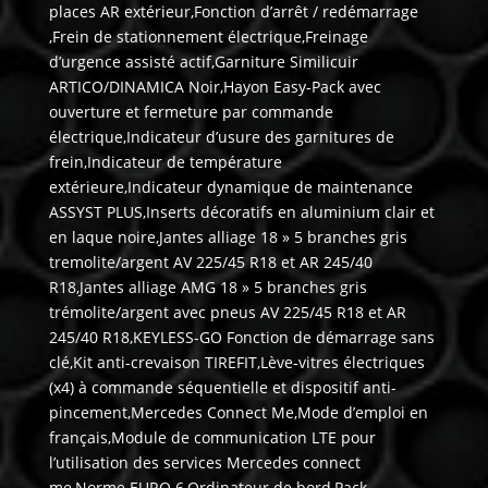
places AR extérieur,Fonction d’arrêt / redémarrage
,Frein de stationnement électrique,Freinage
d’urgence assisté actif,Garniture Similicuir
ARTICO/DINAMICA Noir,Hayon Easy-Pack avec
ouverture et fermeture par commande
électrique,Indicateur d’usure des garnitures de
frein,Indicateur de température
extérieure,Indicateur dynamique de maintenance
ASSYST PLUS,Inserts décoratifs en aluminium clair et
en laque noire,Jantes alliage 18 » 5 branches gris
tremolite/argent AV 225/45 R18 et AR 245/40
R18,Jantes alliage AMG 18 » 5 branches gris
trémolite/argent avec pneus AV 225/45 R18 et AR
245/40 R18,KEYLESS-GO Fonction de démarrage sans
clé,Kit anti-crevaison TIREFIT,Lève-vitres électriques
(x4) à commande séquentielle et dispositif anti-
pincement,Mercedes Connect Me,Mode d’emploi en
français,Module de communication LTE pour
l’utilisation des services Mercedes connect
me,Norme EURO 6,Ordinateur de bord,Pack