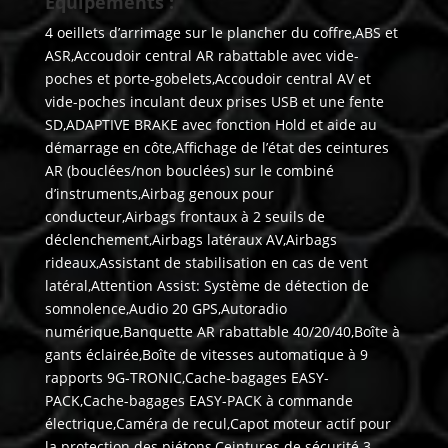
Equipements :
4 oeillets d’arrimage sur le plancher du coffre,ABS et
ASR,Accoudoir central AR rabattable avec vide-
poches et porte-gobelets,Accoudoir central AV et
vide-poches inculant deux prises USB et une fente
SD,ADAPTIVE BRAKE avec fonction Hold et aide au
démarrage en côte,Affichage de l’état des ceintures
AR (bouclées/non bouclées) sur le combiné
d’instruments,Airbag genoux pour
conducteur,Airbags frontaux à 2 seuils de
déclenchement,Airbags latéraux AV,Airbags
rideaux,Assistant de stabilisation en cas de vent
latéral,Attention Assist: Système de détection de
somnolence,Audio 20 GPS,Autoradio
numérique,Banquette AR rabattable 40/20/40,Boîte à
gants éclairée,Boîte de vitesses automatique à 9
rapports 9G-TRONIC,Cache-bagages EASY-
PACK,Cache-bagages EASY-PACK à commande
électrique,Caméra de recul,Capot moteur actif pour
la protection des piétons,Ceintures de sécurité 3