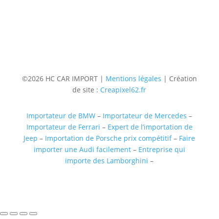
(uniquementsur RDV)
Suivre
Suivre
Suivre
Suivre
©2026 HC CAR IMPORT |
Mentions légales
| Création
de site :
Creapixel62.fr
Importateur de BMW
–
Importateur de Mercedes
–
Importateur de Ferrari
–
Expert de l’importation de
Jeep
–
Importation de Porsche prix compétitif
–
Faire
importer une Audi facilement
–
Entreprise qui
importe des Lamborghini
–