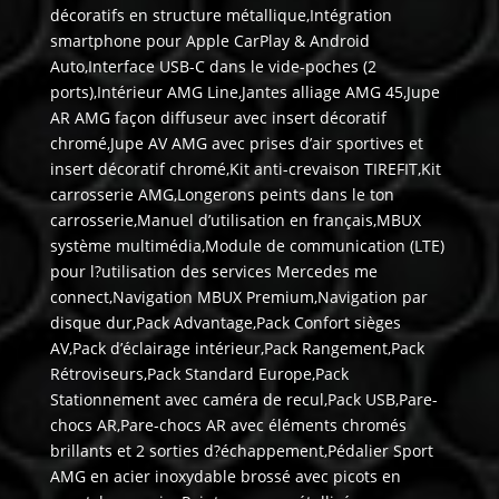
décoratifs en structure métallique,Intégration
smartphone pour Apple CarPlay & Android
Auto,Interface USB-C dans le vide-poches (2
ports),Intérieur AMG Line,Jantes alliage AMG 45,Jupe
AR AMG façon diffuseur avec insert décoratif
chromé,Jupe AV AMG avec prises d’air sportives et
insert décoratif chromé,Kit anti-crevaison TIREFIT,Kit
carrosserie AMG,Longerons peints dans le ton
carrosserie,Manuel d’utilisation en français,MBUX
système multimédia,Module de communication (LTE)
pour l?utilisation des services Mercedes me
connect,Navigation MBUX Premium,Navigation par
disque dur,Pack Advantage,Pack Confort sièges
AV,Pack d’éclairage intérieur,Pack Rangement,Pack
Rétroviseurs,Pack Standard Europe,Pack
Stationnement avec caméra de recul,Pack USB,Pare-
chocs AR,Pare-chocs AR avec éléments chromés
brillants et 2 sorties d?échappement,Pédalier Sport
AMG en acier inoxydable brossé avec picots en