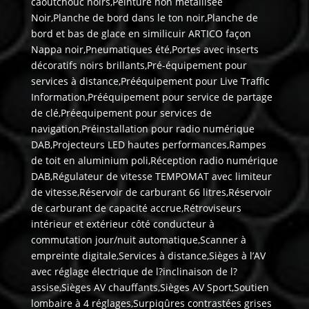
caoutchouc noirs,Peinture non métallisée
Noir,Planche de bord dans le ton noir,Planche de
bord et bas de glace en similicuir ARTICO façon
Nappa noir,Pneumatiques été,Portes avec inserts
décoratifs noirs brillants,Pré-équipement pour
services à distance,Prééquipement pour Live Traffic
Information,Prééquipement pour service de partage
de clé,Préequipement pour services de
navigation,Préinstallation pour radio numérique
DAB,Projecteurs LED hautes performances,Rampes
de toit en aluminium poli,Réception radio numérique
DAB,Régulateur de vitesse TEMPOMAT avec limiteur
de vitesse,Réservoir de carburant 66 litres,Réservoir
de carburant de capacité accrue,Rétroviseurs
intérieur et extérieur côté conducteur à
commutation jour/nuit automatique,Scanner à
empreinte digitale,Services à distance,Sièges à l’AV
avec réglage électrique de l?inclinaison de l?
assise,Sièges AV chauffants,Sièges AV Sport,Soutien
lombaire à 4 réglages,Surpiqûres contrastées grises