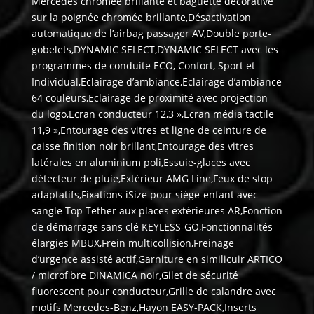
Mercedes chromée brillante et baguette décorative
sur la poignée chromée brillante,Désactivation
automatique de l’airbag passager AV,Double porte-
gobelets,DYNAMIC SELECT,DYNAMIC SELECT avec les
programmes de conduite ECO, Confort, Sport et
Individual,Eclairage d’ambiance,Eclairage d’ambiance
64 couleurs,Eclairage de proximité avec projection
du logo,Ecran conducteur 12,3 »,Ecran média tactile
11,9 »,Entourage des vitres et ligne de ceinture de
caisse finition noir brillant,Entourage des vitres
latérales en aluminium poli,Essuie-glaces avec
détecteur de pluie,Extérieur AMG Line,Feux de stop
adaptatifs,Fixations iSize pour siège-enfant avec
sangle Top Tether aux places extérieures AR,Fonction
de démarrage sans clé KEYLESS-GO,Fonctionnalités
élargies MBUX,Frein multicollision,Freinage
d’urgence assisté actif,Garniture en similicuir ARTICO
/ microfibre DINAMICA noir,Gilet de sécurité
fluorescent pour conducteur,Grille de calandre avec
motifs Mercedes-Benz,Hayon EASY-PACK,Inserts