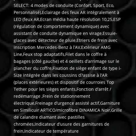
SELECT: 4 modes de conduite (Confort, Sport, Eco,
Personnalisé),Eclairage des feux AR intégralement à
LED (feux AR,Ecran média haute résolution 10,25,ESP
(régulation de comportement dynamique) avec
assistant de conduite dynamique en virage,Essuie-
glaces avec détecteur de pluie,Etriers de frein avec
inscription Mercedes-Benz à l’AV,Extérieur AMG
Line,Feux stop adaptatifs,Filet dans le coffre à
bagages (côté gauche) et 4 oeillets d’arrimage sur le
plancher du coffre,Fixation de siège enfant de type i-
Size intégrée dans les coussins d?assise à l’AR
(places extérieures) et dispositif de courroies Top
Tether pour les sièges enfants,Fonction d’arrêt /
redémarrage ,Frein de stationnement
électrique,Freinage d’urgence assisté actif,Garniture
en Similicuir ARTICO/microfibre DINAMICA Noir,Grille
de calandre diamant avec pastilles
chromées,Indicateur d’usure des garnitures de
frein,Indicateur de température