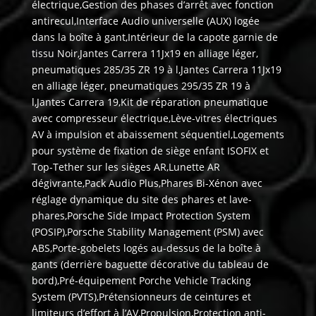
électrique,Gestion des phases d’arrêt avec fonction
antirecul,Interface Audio universelle (AUX) logée
dans la boîte à gant,Intérieur de la capote garnie de
tissu Noir,Jantes Carrera 11Jx19 en alliage léger,
pneumatiques 285/35 ZR 19 à l,Jantes Carrera 11Jx19
en alliage léger, pneumatiques 295/35 ZR 19 à
l,Jantes Carrera 19,Kit de réparation pneumatique
avec compresseur électrique,Lève-vitres électriques
AV à impulsion et abaissement séquentiel,Logements
pour système de fixation de siège enfant ISOFIX et
Top-Tether sur les sièges AR,Lunette AR
dégivrante,Pack Audio Plus,Phares Bi-Xénon avec
réglage dynamique du site des phares et lave-
phares,Porsche Side Impact Protection System
(POSIP),Porsche Stability Management (PSM) avec
ABS,Porte-gobelets logés au-dessus de la boîte à
gants (derrière baguette décorative du tableau de
bord),Pré-équipement Porche Vehicle Tracking
System (PVTS),Prétensionneurs de ceintures et
limiteurs d’effort à l’AV,Propulsion,Protection anti-