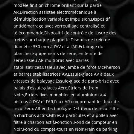
modèle finition chromé brillant sur la partie
AR,Direction assistée électromécanique à
démultiplication variable et impulsion,Dispositif
antidémarrage avec verrouillage centralisé et
télécommande,Dispositif de contrôle de l’usure des
freins sur chaque plaquette,Disques de frein de
diamètre 330 mm à l’AV et à l’AR,Eclairage du
plancher,Equipements de série, en teinte de
série,Essieu AR multibras avec barres
stabilisatrices,Essieu avec jambe de force McPherson
et barres stabilisatrices AV,Essuie-glace AV à deux
vitesses de balayage,Essuie-glace de pare-brise avec
balais d’essuie-glaces Aéro,Etriers de frein
Noirs,Etriers fixes monobloc en aluminium à 4
pistons à l’AV et l’AR,Feux AR comprenant les feux de
recul,Feux AR en technologie DEL (feux de recul,Filtre
à charbons actifs,Filtres à particules et à pollen avec
filtre à charbon actif,Fonction ,Fond de compteur en
Noir,Fond du compte-tours en Noir,Frein de parking