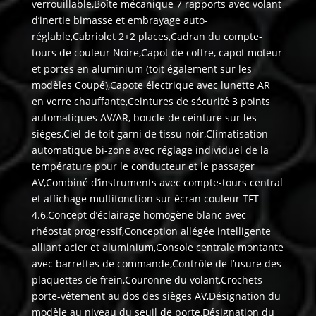
verrouillable,Boîte mécanique 7 rapports avec volant
d’inertie bimasse et embrayage auto-
réglable,Cabriolet 2+2 places,Cadran du compte-
tours de couleur Noire,Capot de coffre, capot moteur
et portes en aluminium (toit également sur les
modèles Coupé),Capote électrique avec lunette AR
en verre chauffante,Ceintures de sécurité 3 points
automatiques AV/AR, boucle de ceinture sur les
sièges,Ciel de toit garni de tissu noir,Climatisation
automatique bi-zone avec réglage individuel de la
température pour le conducteur et le passager
AV,Combiné d’instruments avec compte-tours central
et affichage multifonction sur écran couleur TFT
4.6,Concept d’éclairage homogène blanc avec
rhéostat progressif,Conception allégée intelligente
alliant acier et aluminium,Console centrale montante
avec barrettes de commande,Contrôle de l’usure des
plaquettes de frein,Couronne du volant,Crochets
porte-vêtement au dos des sièges AV,Désignation du
modèle au niveau du seuil de porte,Désignation du