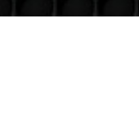
Venez nous voir
(uniquement sur RDV)
Du lundi au Samedi
9h à 12h – 14h à 18h30
Contact
Téléphone
06 36 94 22 62
Adresse
5 rue augustin Fresnel 85600 Montaigu
(uniquementsur RDV)
Suivre
Suivre
Suivre
Suivre