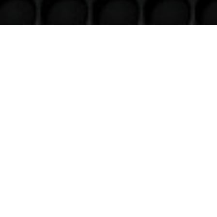
Venez nous voir
(uniquement sur RDV)
Du lundi au Samedi
9h à 12h – 14h à 18h30
Contact
Téléphone
06 36 94 22 62
Adresse
5 rue augustin Fresnel 85600 Montaigu
(uniquementsur RDV)
Suivre
Suivre
Suivre
Suivre