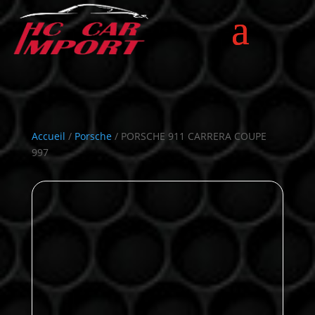
Accueil
/
Porsche
/ PORSCHE 911 CARRERA COUPE
997