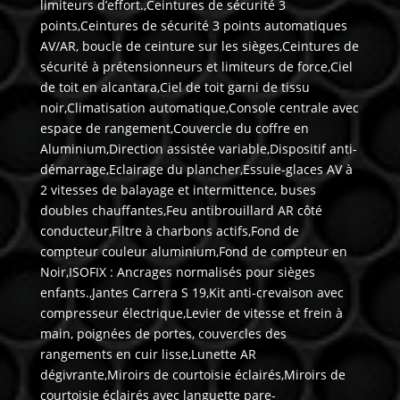
limiteurs d’effort.,Ceintures de sécurité 3
points,Ceintures de sécurité 3 points automatiques
AV/AR, boucle de ceinture sur les sièges,Ceintures de
sécurité à prétensionneurs et limiteurs de force,Ciel
de toit en alcantara,Ciel de toit garni de tissu
noir,Climatisation automatique,Console centrale avec
espace de rangement,Couvercle du coffre en
Aluminium,Direction assistée variable,Dispositif anti-
démarrage,Eclairage du plancher,Essuie-glaces AV à
2 vitesses de balayage et intermittence, buses
doubles chauffantes,Feu antibrouillard AR côté
conducteur,Filtre à charbons actifs,Fond de
compteur couleur aluminium,Fond de compteur en
Noir,ISOFIX : Ancrages normalisés pour sièges
enfants.,Jantes Carrera S 19,Kit anti-crevaison avec
compresseur électrique,Levier de vitesse et frein à
main, poignées de portes, couvercles des
rangements en cuir lisse,Lunette AR
dégivrante,Miroirs de courtoisie éclairés,Miroirs de
courtoisie éclairés avec languette pare-