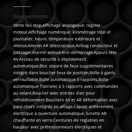
————-
Equipements :
3ème feu stop,Affichage analogique: régime
moteur,Affichage numérique: kilométrage total et
journalier, heure, témperature extérieure et
vitesse,Aileron AR télescopique,Airbag conducteur et
passager,Alarme antivol,Anti-démarrage,Appuis-tête
AV,Arceau de sécurité à déploiement
automatique,Bloc séparé de feux supplémentaires
intégré dans bouclier feux de position,Boîte à gants
verrouillable,Boîte automatique 5 rapports,Boîte
automatique Tiptronic à 5 rapports avec commandes
au volant,Bouclier avec entrées d’air pour
refroidissement,Boucliers AV et AR déformables avec
pare-chocs intégrés en alliage,Capote entièrement
électrique à ouverture automatique, lunette AR
chauffante en verre,Ceintures AV réglables en
hauteur avec prétensionneurs électriques et