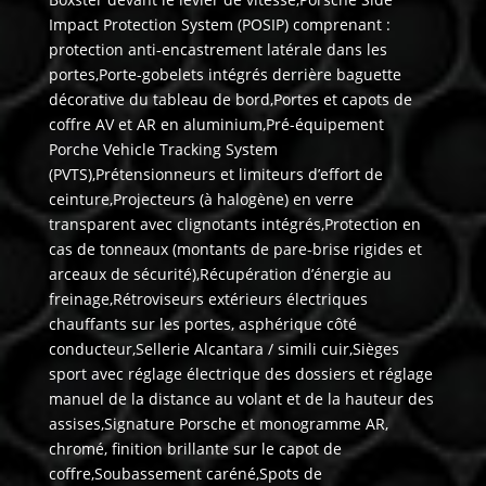
Impact Protection System (POSIP) comprenant :
protection anti-encastrement latérale dans les
portes,Porte-gobelets intégrés derrière baguette
décorative du tableau de bord,Portes et capots de
coffre AV et AR en aluminium,Pré-équipement
Porche Vehicle Tracking System
(PVTS),Prétensionneurs et limiteurs d’effort de
ceinture,Projecteurs (à halogène) en verre
transparent avec clignotants intégrés,Protection en
cas de tonneaux (montants de pare-brise rigides et
arceaux de sécurité),Récupération d’énergie au
freinage,Rétroviseurs extérieurs électriques
chauffants sur les portes, asphérique côté
conducteur,Sellerie Alcantara / simili cuir,Sièges
sport avec réglage électrique des dossiers et réglage
manuel de la distance au volant et de la hauteur des
assises,Signature Porsche et monogramme AR,
chromé, finition brillante sur le capot de
coffre,Soubassement caréné,Spots de