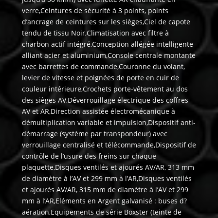
verre,Ceintures de sécurité à 3 points, points
d’ancrage de ceintures sur les sièges,Ciel de capote
tendu de tissu Noir,Climatisation avec filtre à
charbon actif intégré,Conception allégée intelligente
alliant acier et aluminium,Console centrale montante
avec barrettes de commande,Couronne du volant,
levier de vitesse et poignées de porte en cuir de
couleur intérieure,Crochets porte-vêtement au dos
des sièges AV,Déverrouillage électrique des coffres
AV et AR,Direction assistée électromécanique à
démultiplication variable et impulsion,Dispositif anti-
démarrage (système par transpondeur) avec
verrouillage centralisé et télécommande,Dispositif de
contrôle de l’usure des freins sur chaque
plaquette,Disques ventilés et ajourés AV/AR, 313 mm
de diamètre à l’AV et 299 mm à l’AR,Disques ventilés
et ajourés AV/AR, 315 mm de diamètre à l’AV et 299
mm à l’AR,Eléments en Argent galvanisé : buses d?
aération,Equipements de série Boxster (teinte de