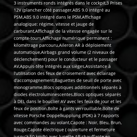
3 instruments ronds intégrés dans le cockpit,3 Prises
12V (plancher côté passager,ABS 9.0 intégré au
PSM,ABS 9.0 intégré dans le PSM,Affichage
analogique: régime, vitesse et jauge de
carburant,Affichage de la vitesse engagée sur le
compte-tours,Affichage numérique permanent :
kilométrage parcouru,Aileron AR à déploiement
automatique,Airbags grand volume (2 niveaux de
déclenchement) pour le conducteur et le passager
AV,Appuis-tête intégrés aux sièges,Assistance à
l’utilisation des feux de croisement avec éclairage
d’accompagnement,Baguettes de seuil de porte avec
monogramme,Blocs optiques additionnels séparés à
diodes électroluminescentes,Blocs optiques séparés
à DEL dans le bouclier AV avec les feux de jour et les
feux de position,Boîte à gants verrouillable,Boîte de
vitesse Porsche Doppelkupplung (PDK) à 7 rapports
avec commandes au volant,Capote : Noir, Bleu, Brun,
Rouge,Capote électrique ( ouverture et fermeture
jusqu’à 50 km/h) avec lunette AR chauffante en