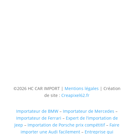
Contact
Téléphone
06 36 94 22 62
Adresse
5 rue augustin Fresnel 85600 Montaigu
(uniquementsur RDV)
Suivre
Suivre
Suivre
Suivre
©2026 HC CAR IMPORT |
Mentions légales
| Création
de site :
Creapixel62.fr
Importateur de BMW
–
Importateur de Mercedes
–
Importateur de Ferrari
–
Expert de l’importation de
Jeep
–
Importation de Porsche prix compétitif
–
Faire
importer une Audi facilement
–
Entreprise qui