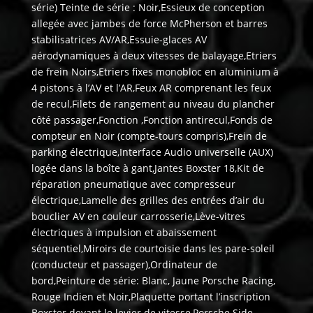
série) Teinte de série : Noir,Essieux de conception
allegée avec jambes de force McPherson et barres
stabilisatrices AV/AR,Essuie-glaces AV
aérodynamiques à deux vitesses de balayage,Etriers
de frein Noirs,Etriers fixes monobloc en aluminium à
4 pistons à l’AV et l’AR,Feux AR comprenant les feux
de recul,Filets de rangement au niveau du plancher
côté passager,Fonction ,Fonction antirecul,Fonds de
compteur en Noir (compte-tours compris),Frein de
parking électrique,Interface Audio universelle (AUX)
logée dans la boîte à gant,Jantes Boxster 18,Kit de
réparation pneumatique avec compresseur
électrique,Lamelle des grilles des entrées d’air du
bouclier AV en couleur carrosserie,Lève-vitres
électriques à impulsion et abaissement
séquentiel,Miroirs de courtoisie dans les pare-soleil
(conducteur et passager),Ordinateur de
bord,Peinture de série: Blanc, Jaune Porsche Racing,
Rouge Indien et Noir,Plaquette portant l’inscription
Boxster devant le levier de vitesse,Porsche Side