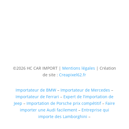
06 36 94 22 62
Adresse
5 rue augustin Fresnel 85600 Montaigu
(uniquementsur RDV)
Suivre
Suivre
Suivre
Suivre
©2026 HC CAR IMPORT |
Mentions légales
| Création
de site :
Creapixel62.fr
Importateur de BMW
–
Importateur de Mercedes
–
Importateur de Ferrari
–
Expert de l’importation de
Jeep
–
Importation de Porsche prix compétitif
–
Faire
importer une Audi facilement
–
Entreprise qui
importe des Lamborghini
–