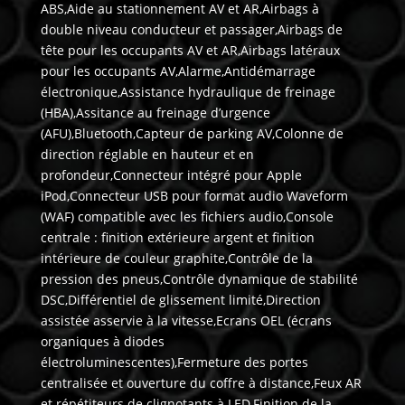
ABS,Aide au stationnement AV et AR,Airbags à
double niveau conducteur et passager,Airbags de
tête pour les occupants AV et AR,Airbags latéraux
pour les occupants AV,Alarme,Antidémarrage
électronique,Assistance hydraulique de freinage
(HBA),Assitance au freinage d’urgence
(AFU),Bluetooth,Capteur de parking AV,Colonne de
direction réglable en hauteur et en
profondeur,Connecteur intégré pour Apple
iPod,Connecteur USB pour format audio Waveform
(WAF) compatible avec les fichiers audio,Console
centrale : finition extérieure argent et finition
intérieure de couleur graphite,Contrôle de la
pression des pneus,Contrôle dynamique de stabilité
DSC,Différentiel de glissement limité,Direction
assistée asservie à la vitesse,Ecrans OEL (écrans
organiques à diodes
électroluminescentes),Fermeture des portes
centralisée et ouverture du coffre à distance,Feux AR
et répétiteurs de clignotants à LED,Finition de la