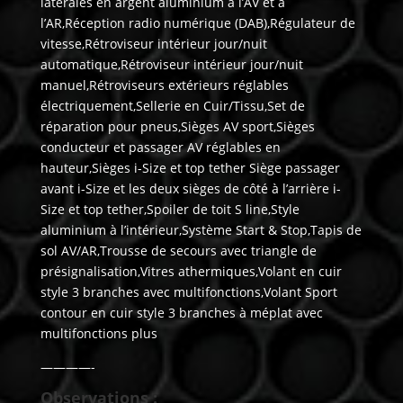
latérales en argent aluminium à l’AV et à
l’AR,Réception radio numérique (DAB),Régulateur de
vitesse,Rétroviseur intérieur jour/nuit
automatique,Rétroviseur intérieur jour/nuit
manuel,Rétroviseurs extérieurs réglables
électriquement,Sellerie en Cuir/Tissu,Set de
réparation pour pneus,Sièges AV sport,Sièges
conducteur et passager AV réglables en
hauteur,Sièges i-Size et top tether Siège passager
avant i-Size et les deux sièges de côté à l’arrière i-
Size et top tether,Spoiler de toit S line,Style
aluminium à l’intérieur,Système Start & Stop,Tapis de
sol AV/AR,Trousse de secours avec triangle de
présignalisation,Vitres athermiques,Volant en cuir
style 3 branches avec multifonctions,Volant Sport
contour en cuir style 3 branches à méplat avec
multifonctions plus
————-
Observations :