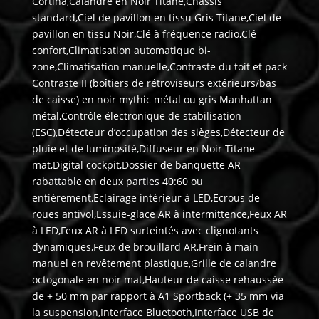
Cortina,Calandre en Noir Titane,Châssis
standard,Ciel de pavillon en tissu Gris Titane,Ciel de
pavillon en tissu Noir,Clé à fréquence radio,Clé
confort,Climatisation automatique bi-
zone,Climatisation manuelle,Contraste du toit et pack
Contraste II (boîtiers de rétroviseurs extérieurs/bas
de caisse) en noir mythic métal ou gris Manhattan
métal,Contrôle électronique de stabilisation
(ESC),Détecteur d’occupation des sièges,Détecteur de
pluie et de luminosité,Diffuseur en Noir Titane
mat,Digital cockpit,Dossier de banquette AR
rabattable en deux parties 40:60 ou
entièrement,Eclairage intérieur à LED,Ecrous de
roues antivol,Essuie-glace AR à intermittence,Feux AR
à LED,Feux AR à LED surteintés avec clignotants
dynamiques,Feux de brouillard AR,Frein à main
manuel en revêtement plastique,Grille de calandre
octogonale en noir mat,Hauteur de caisse rehaussée
de + 50 mm par rapport à A1 Sportback (+ 35 mm via
la suspension,Interface Bluetooth,Interface USB de