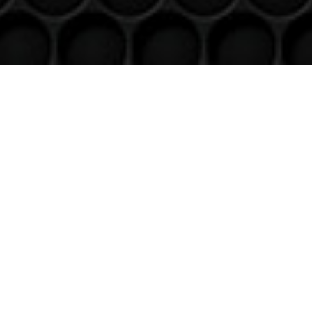
Venez nous voir
(uniquement sur RDV)
Du lundi au Samedi
9h à 12h – 14h à 18h30
Contact
Téléphone
06 36 94 22 62
Adresse
5 rue augustin Fresnel 85600 Montaigu
(uniquementsur RDV)