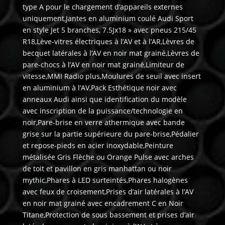
type A pour le chargement d’appareils externes
uniquement,Jantes en aluminium coulé Audi Sport
en style Jet 5 branches, 7.5Jx18 » avec pneus 215/45
R18,Lève-vitres électriques à l’AV et à l’AR,Lèvres de
becquet latérales à l’AV en noir mat grainé,Lèvres de
pare-chocs à l’AV en noir mat grainé,Limiteur de
vitesse,MMI Radio plus,Moulures de seuil avec insert
en aluminium à l’AV,Pack Esthétique noir avec
anneaux Audi ainsi que identification du modèle
avec inscription de la puissance/technologie en
noir,Pare-brise en verre athermique avec bande
grise sur la partie supérieure du pare-brise,Pédalier
et repose-pieds en acier inoxydable,Peinture
métalisée Gris Flèche ou Orange Pulse avec arches
de toit et pavillon en gris manhattan ou noir
mythic,Phares à LED surteintés,Phares halogènes
avec feux de croisement,Prises d’air latérales à l’AV
en noir mat grainé avec encadrement C en Noir
Titane,Protection de sous bassement et prises d’air