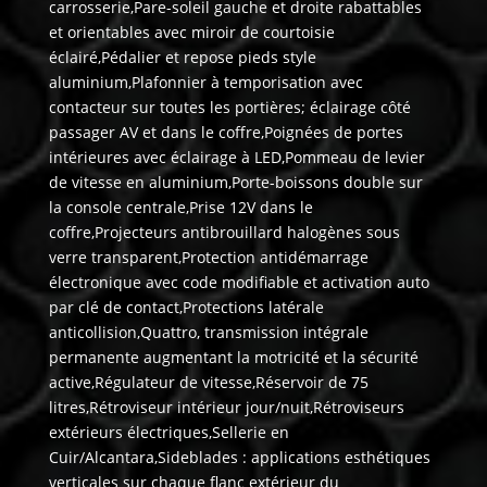
carrosserie,Pare-soleil gauche et droite rabattables
et orientables avec miroir de courtoisie
éclairé,Pédalier et repose pieds style
aluminium,Plafonnier à temporisation avec
contacteur sur toutes les portières; éclairage côté
passager AV et dans le coffre,Poignées de portes
intérieures avec éclairage à LED,Pommeau de levier
de vitesse en aluminium,Porte-boissons double sur
la console centrale,Prise 12V dans le
coffre,Projecteurs antibrouillard halogènes sous
verre transparent,Protection antidémarrage
électronique avec code modifiable et activation auto
par clé de contact,Protections latérale
anticollision,Quattro, transmission intégrale
permanente augmentant la motricité et la sécurité
active,Régulateur de vitesse,Réservoir de 75
litres,Rétroviseur intérieur jour/nuit,Rétroviseurs
extérieurs électriques,Sellerie en
Cuir/Alcantara,Sideblades : applications esthétiques
verticales sur chaque flanc extérieur du