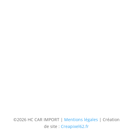
(uniquement sur RDV)
Du lundi au Samedi
9h à 12h – 14h à 18h30
Contact
Téléphone
06 36 94 22 62
Adresse
5 rue augustin Fresnel 85600 Montaigu
(uniquementsur RDV)
Suivre
Suivre
Suivre
Suivre
©2026 HC CAR IMPORT |
Mentions légales
| Création
de site :
Creapixel62.fr