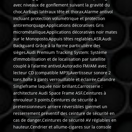
avec niveaux de gonflement suivant la gravité du
choc,Airbags latéraux tête et thorax,Alarme antivol
incluant protection volumétrique et protection
antiremorquage,Applications décoratives Gris
micrométallique,Applications décoratives noir mates
sur le Monoposto,Appuis têtes reglables,ASR,Audi
Backguard Grâce à la forme particulière des
sièges,Audi Premium Tracking System: Système
d’immobilisation et de localisation par satellite
couplé à l’alarme antivol,Autoradio FM/AM avec
lecteur CD (compatible MP3),Avertisseur sonore 2
tons,Boîte à gants verrouillable et éclairée,Calandre
Singleframe laquée noir brillant,Carrosserie :
architecture Audi Space Frame ASF,Ceintures à
enrouleur 3 points,Ceintures de sécurité à
prétensionneurs arriere réversibles (permet un
resserrement préventif des ceinture de sécurité en
cas de danger,Ceintures de sécurité AV réglables en
hauteur,Cendrier et allume-cigares sur la console