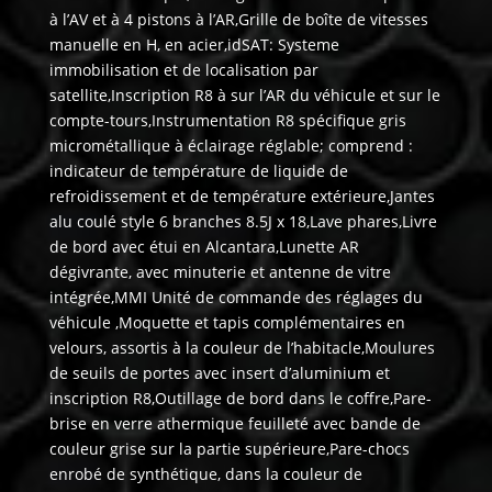
à l’AV et à 4 pistons à l’AR,Grille de boîte de vitesses
manuelle en H, en acier,idSAT: Systeme
immobilisation et de localisation par
satellite,Inscription R8 à sur l’AR du véhicule et sur le
compte-tours,Instrumentation R8 spécifique gris
micrométallique à éclairage réglable; comprend :
indicateur de température de liquide de
refroidissement et de température extérieure,Jantes
alu coulé style 6 branches 8.5J x 18,Lave phares,Livre
de bord avec étui en Alcantara,Lunette AR
dégivrante, avec minuterie et antenne de vitre
intégrée,MMI Unité de commande des réglages du
véhicule ,Moquette et tapis complémentaires en
velours, assortis à la couleur de l’habitacle,Moulures
de seuils de portes avec insert d’aluminium et
inscription R8,Outillage de bord dans le coffre,Pare-
brise en verre athermique feuilleté avec bande de
couleur grise sur la partie supérieure,Pare-chocs
enrobé de synthétique, dans la couleur de