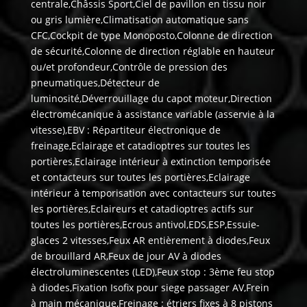
centrale,Châssis Sport,Ciel de pavillon en tissu noir
ou gris lumière,Climatisation automatique sans
CFC,Cockpit de type Monoposto,Colonne de direction
de sécurité,Colonne de direction réglable en hauteur
ou/et profondeur,Contrôle de pression des
pneumatiques,Détecteur de
luminosité,Déverrouillage du capot moteur,Direction
électromécanique à assistance variable (asservie à la
vitesse),EBV : Répartiteur électronique de
freinage,Eclairage et catadioptres sur toutes les
portières,Eclairage intérieur à extinction temporisée
et contacteurs sur toutes les portières,Eclairage
intérieur à temporisation avec contacteurs sur toutes
les portières,Eclaireurs et catadioptres actifs sur
toutes les portières,Ecrous antivol,EDS,ESP,Essuie-
glaces 2 vitesses,Feux AR entièrement à diodes,Feux
de brouillard AR,Feux de jour AV à diodes
électroluminescentes (LED),Feux stop : 3ème feu stop
à diodes,Fixation Isofix pour siege passager AV,Frein
à main mécanique,Freinage : étriers fixes à 8 pistons