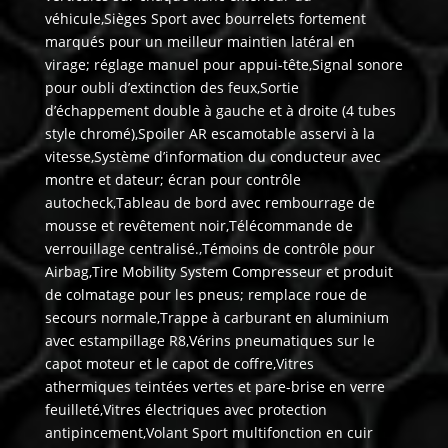
véhicule,Sièges Sport avec bourrelets fortement
marqués pour un meilleur maintien latéral en
virage; réglage manuel pour appui-tête,Signal sonore
pour oubli d’extinction des feux,Sortie
d’échappement double à gauche et à droite (4 tubes
style chromé),Spoiler AR escamotable asservi à la
vitesse,Système d’information du conducteur avec
montre et dateur; écran pour contrôle
autocheck,Tableau de bord avec rembourrage de
mousse et revêtement noir,Télécommande de
verrouillage centralisé.,Témoins de contrôle pour
Airbag,Tire Mobility System Compresseur et produit
de colmatage pour les pneus; remplace roue de
secours normale,Trappe à carburant en aluminium
avec estampillage R8,Vérins pneumatiques sur le
capot moteur et le capot de coffre,Vitres
athermiques teintées vertes et pare-brise en verre
feuilleté,Vitres électriques avec protection
antipincement,Volant Sport multifonction en cuir