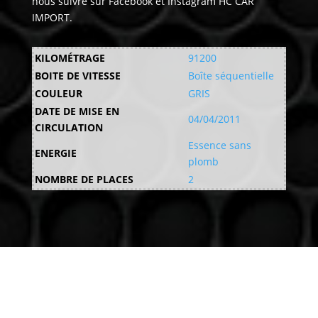
nous suivre sur Facebook et Instagram HC CAR
IMPORT.
KILOMÉTRAGE
91200
BOITE DE VITESSE
Boîte séquentielle
COULEUR
GRIS
DATE DE MISE EN
04/04/2011
CIRCULATION
Essence sans
ENERGIE
plomb
NOMBRE DE PLACES
2
Venez nous voir