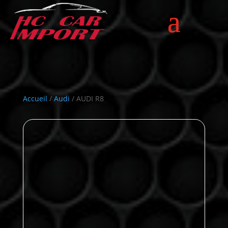
Accueil
/
Audi
/ AUDI R8