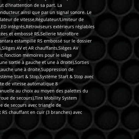
t d?inattention de sa part. La
nducteur ainsi que par un signal sonore. Le
lateur de vitesse,Régulateur/Limiteur de
LED intégrés,Rétroviseurs extérieurs réglables
tées et embossé RS,Sellerie Microfibre
cantara estampillé RS embossé sur le dossier
,Sièges AV et AR chauffants,Sièges AV
ec fonction mémoires pour le siège
ne sortie à gauche et une à droite),Sorties
gauche une à droite,Suppression de
ystème Start & Stop,Système Start & Stop avec
te de vitesse automatique 8
uelle au choix au moyen des palettes du
roue de secours),Tire Mobility System
e de secours avec triangle de
t RS chauffant en cuir (3 branches) avec