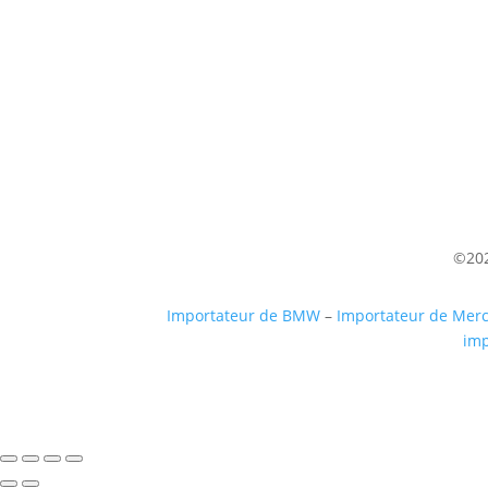
(uniquement sur RDV)
Du lundi au Samedi
9h à 12h – 14h à 18h30
©202
Importateur de BMW
–
Importateur de Mer
imp