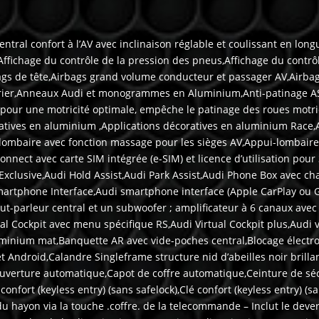
ntral confort à l’AV avec inclinaison réglable et coulissant en lon
r,Affichage du contrôle de la pression des pneus,Affichage du cont
s de tête,Airbags grand volume conducteur et passager AV,Airbags 
ndrier,Anneaux Audi et monogrammes en Aluminium,Anti-patinage A
pour une motricité optimale, empêche le patinage des roues motri
tives en aluminium ,Applications décoratives en aluminium Race,
lombaire avec fonction massage pour les sièges AV,Appui-lombaire
nect avec carte SIM intégrée (e-SIM) et licence d’utilisation pour 
Exclusive,Audi Hold Assist,Audi Park Assist,Audi Phone Box avec c
 Smartphone Interface,Audi smartphone interface (Apple CarPlay ou
t-parleur central et un subwoofer ; amplificateur à 6 canaux avec
al Cockpit avec menu spécifique RS,Audi Virtual Cockpit plus,Audi v
Aluminium mat,Banquette AR avec vide-poches central,Blocage électr
t Android,Calandre Singleframe structure nid d’abeilles noir bril
ouverture automatique,Capot de coffre automatique,Ceinture de séc
é confort (keyless entry) (sans safelock),Clé confort (keyless entry) 
du hayon via la touche .coffre. de la telecommande – Inclut le dever