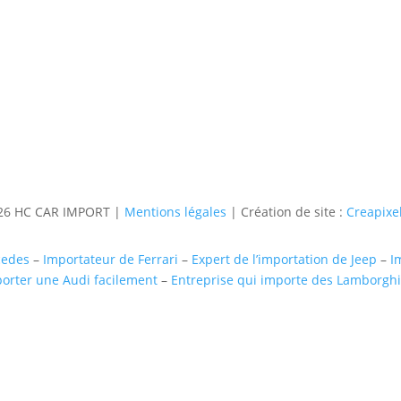
Téléphone
06 36 94 22 62
Adresse
5 rue augustin Fresnel 85600 Mo
6 HC CAR IMPORT |
Mentions légales
| Création de site :
Creapixel
cedes
–
Importateur de Ferrari
–
Expert de l’importation de Jeep
–
I
orter une Audi facilement
–
Entreprise qui importe des Lamborghi