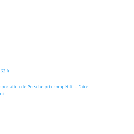
ntaigu (uniquementsur RDV)
Suivre
Suivre
Suivre
Suivre
62.fr
mportation de Porsche prix compétitif
–
Faire
ni
–