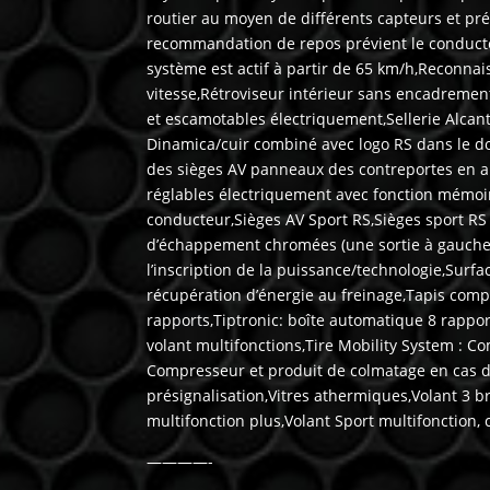
routier au moyen de différents capteurs et pré
recommandation de repos prévient le conducte
système est actif à partir de 65 km/h,Reconna
vitesse,Rétroviseur intérieur sans encadrement
et escamotables électriquement,Sellerie Alcant
Dinamica/cuir combiné avec logo RS dans le dos
des sièges AV panneaux des contreportes en al
réglables électriquement avec fonction mémoir
conducteur,Sièges AV Sport RS,Sièges sport RS 
d’échappement chromées (une sortie à gauche 
l’inscription de la puissance/technologie,Surf
récupération d’énergie au freinage,Tapis comp
rapports,Tiptronic: boîte automatique 8 ra
volant multifonctions,Tire Mobility System : 
Compresseur et produit de colmatage en cas de
présignalisation,Vitres athermiques,Volant 3 b
multifonction plus,Volant Sport multifonction, 
————-