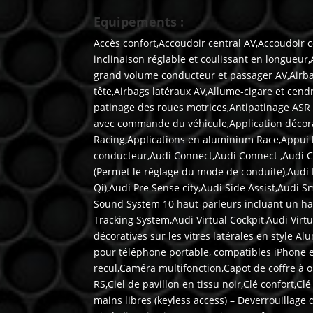
Equipements :
Accès confort,Accoudoir central AV,Accoudoir ce
inclinaison réglable et coulissant en longueu
grand volume conducteur et passager AV,Airbag
tête,Airbags latéraux AV,Allume-cigare et ce
patinage des roues motrices,Antipatinage ASR 
avec commande du véhicule,Application décora
Racing,Applications en aluminium Race,Appui 
conducteur,Audi Connect,Audi Connect ,Audi Con
(Permet le réglage du mode de conduite),Audi 
Qi),Audi Pre Sense city,Audi Side Assist,Audi
Sound System 10 haut-parleurs incluant un hau
Tracking System,Audi Virtual Cockpit,Audi Virtu
décoratives sur les vitres latérales en style 
pour téléphone portable, compatibles iPhone e
recul,Caméra multifonction,Capot de coffre à 
RS,Ciel de pavillon en tissu noir,Clé confort,Cl
mains libres (keyless access) – Deverrouillage 