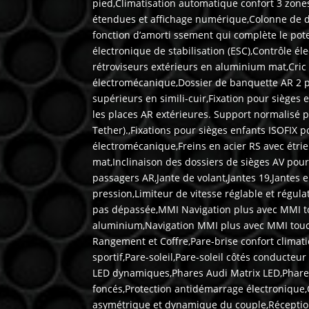
pied,Climatisation automatique confort 3 zones
étendues et affichage numérique,Colonne de d
fonction d’amorti ssement qui complète le pote
électronique de stabilisation (ESC),Contrôle é
rétroviseurs extérieurs en aluminium mat,Cric 
électromécanique,Dossier de banquette AR 2 pla
supérieurs en simili-cuir,Fixation pour sièges 
les places AR extérieures. Support normalisé p
Tether).,Fixations pour sièges enfants ISOFIX
électromécanique,Freins en acier RS avec étriers
mat,Inclinaison des dossiers de sièges AV pour 
passagers AR,Jante de volant,Jantes 19,Jantes 
pression,Limiteur de vitesse réglable et régul
pas dépassée,MMI Navigation plus avec MMI tou
aluminium,Navigation MMI plus avec MMI touch,
Rangement et Coffre,Pare-brise confort climat
sportif,Pare-soleil,Pare-soleil côtés conducteu
LED dynamiques,Phares Audi Matrix LED,Phares 
foncés,Protection antidémarrage électronique,
asymétrique et dynamique du couple,Récepti