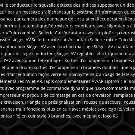
vi le conducteur lorsqu?elle détecte des indices supposant un débu
ur par un message s?affichant sur le système d?information du co
issance par caméra des panneaux de circulation,Récupération,Régu
 jour/nuit automatique,Rétroviseurs extérieurs avec clignotants à 
ara/Cuir combinés,Sellerie Cuir/Alcantara avec surpiqûres contras
sier sièges AV,Sellerie mixte cuir/Alcantara,Sellerie mixte Cuir/Al
cantara noir,Sièges AV avec fonction massage,Sièges AV chauffants
e pour le siège conducteur,Sièges AV réglables électriquement av
à l’AV avec appuie-tête intégrés,Sorties d’echappement chromées (u
et une à droite),Sorties d’echappement chromées doubles, une à 
aces d?accentuation façon verre en noir,Système d’airbags de tête,S
lémentaires AV et AR,Tapis complémentaires AV/AR,Tiptronic 8: Boî
pports avec programme de commande dynamique (DSP) commande man
Compresseur et produit de colmatage en cas de crevaison (remplace 
 crevaison,Triangle de présignalisation,Trousse de secours,Trouss
ranches multifonctions plus en cuir avec méplat avec logo RS,Volan
contour RS en cuir style 3 branches, avec méplat et logo RS