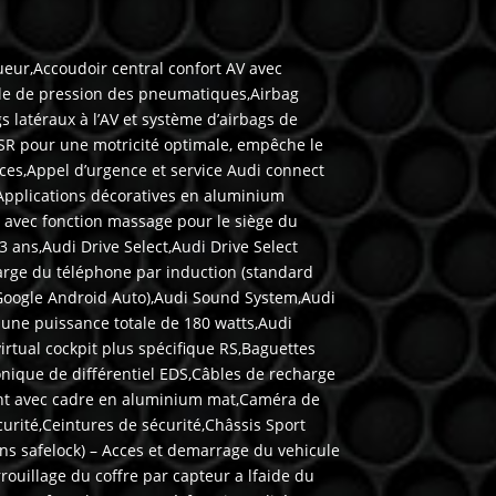
gueur,Accoudoir central confort AV avec
rôle de pression des pneumatiques,Airbag
latéraux à l’AV et système d’airbags de
SR pour une motricité optimale, empêche le
ces,Appel d’urgence et service Audi connect
Applications décoratives en aluminium
 avec fonction massage pour le siège du
3 ans,Audi Drive Select,Audi Drive Select
harge du téléphone par induction (standard
 Google Android Auto),Audi Sound System,Audi
 une puissance totale de 180 watts,Audi
irtual cockpit plus spécifique RS,Baguettes
onique de différentiel EDS,Câbles de recharge
lant avec cadre en aluminium mat,Caméra de
urité,Ceintures de sécurité,Châssis Sport
(sans safelock) – Acces et demarrage du vehicule
rouillage du coffre par capteur a lfaide du