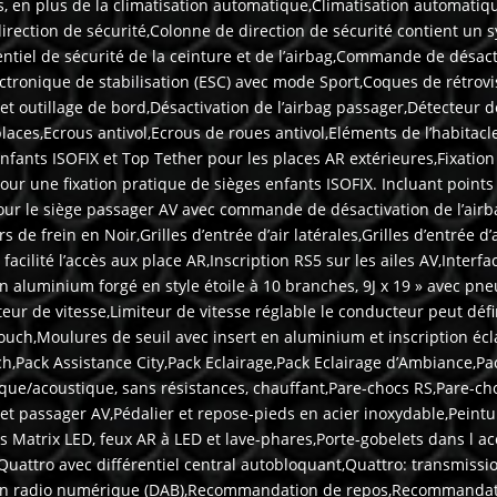
, en plus de la climatisation automatique,Climatisation automatiqu
irection de sécurité,Colonne de direction de sécurité contient u
ntiel de sécurité de la ceinture et de l’airbag,Commande de désact
lectronique de stabilisation (ESC) avec mode Sport,Coques de rétr
et outillage de bord,Désactivation de l’airbag passager,Détecteur de
ces,Ecrous antivol,Ecrous de roues antivol,Eléments de l’habitacle 
enfants ISOFIX et Top Tether pour les places AR extérieures,Fixatio
our une fixation pratique de sièges enfants ISOFIX. Incluant points
 pour le siège passager AV avec commande de désactivation de l’air
 de frein en Noir,Grilles d’entrée d’air latérales,Grilles d’entrée d
facilité l’accès aux place AR,Inscription RS5 sur les ailes AV,Inter
en aluminium forgé en style étoile à 10 branches, 9J x 19 » avec p
ateur de vitesse,Limiteur de vitesse réglable le conducteur peut dé
ch,Moulures de seuil avec insert en aluminium et inscription écla
Pack Assistance City,Pack Eclairage,Pack Eclairage d’Ambiance,Pack
ique/acoustique, sans résistances, chauffant,Pare-chocs RS,Pare-ch
r et passager AV,Pédalier et repose-pieds en acier inoxydable,Peint
Matrix LED, feux AR à LED et lave-phares,Porte-gobelets dans l ac
Quattro avec différentiel central autobloquant,Quattro: transmissi
on radio numérique (DAB),Recommandation de repos,Recommandati