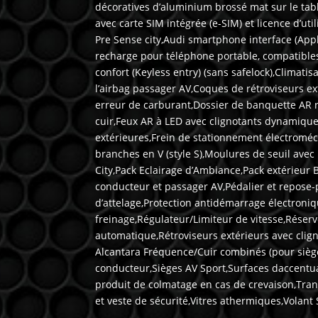
décoratives d’aluminium brossé mat sur le tabl
avec carte SIM intégrée (e-SIM) et licence d’u
Pre Sense city,Audi smartphone interface (Appl
recharge pour téléphone portable, compatibles 
confort (Keyless entry) (sans safelock),Climat
l’airbag passager AV,Coques de rétroviseurs ex
erreur de carburant,Dossier de banquette AR ra
cuir,Feux AR à LED avec clignotants dynamiques
extérieures,Frein de stationnement électromé
branches en V (style S),Moulures de seuil avec
City,Pack Eclairage d’Ambiance,Pack extérieur 
conducteur et passager AV,Pédalier et repose-
d’attelage,Protection antidémarrage électron
freinage,Régulateur/Limiteur de vitesse,Réserv
automatique,Rétroviseurs extérieurs avec clign
Alcantara Fréquence/Cuir combinés (pour siège
conducteur,Sièges AV Sport,Surfaces daccentu
produit de colmatage en cas de crevaison,Trans
et veste de sécurité,Vitres athermiques,Volant