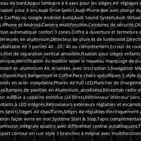
eau de bord,Appui lombaire à 4 axes pour les sièges AV: réglages él
tilisation pour 3 ans,Audi Drive Select,Audi Phone Box avec charge 
e CarPlay ou Google Android Auto),Audi Sound System,Audi Virtual 
iPhone et Android,Caméra multifonction,Ceintures de sécurité,Châss
isation automatique confort 3 zones,Coffre à ouverture et fermetur
térieures en aluminium,Détecteur de pluie et de luminosité,Directi
battable en 3 parties 40 : 20 : 40 ou complètement,Ecrous de roues
,Filet de séparation vertical amovible,Fixation pour sièges enfants
canique,Identification du modèle selon le nouveau marquage de pui
 insert en aluminium AV, éclairées, avec inscription S,Navigation 
Brillance,Pack Rangement et Coffre,Pare-chocs spécifiques S style dy
pieds en acier inoxydable,Phares AV Full LED,Plancher de chargeme
ique,Rampes de pavillon en Aluminium, anodisées,Réception radio 
oir AdBlue à capacité étendue (24 litres),Rétroviseur intérieur san
otants à LED intégrés,Rétroviseurs extérieurs réglables et escamot
s Sport),Sièges AV chauffants,Sièges AV réglables électriquement 
ation façon verre en noir,Système Start & Stop,Tapis complémenta
mission intégrale quattro avec différentiel central autobloquant,T
 Sport contour en cuir style 3 branches à méplat avec multifonction