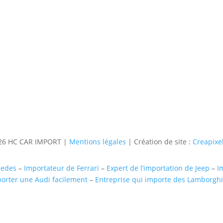
Contact
Téléphone
06 36 94 22 62
Adresse
5 rue augustin Fresnel 85600 Mo
6 HC CAR IMPORT |
Mentions légales
| Création de site :
Creapixel
cedes
–
Importateur de Ferrari
–
Expert de l’importation de Jeep
–
I
orter une Audi facilement
–
Entreprise qui importe des Lamborghi