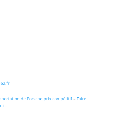
ntaigu (uniquementsur RDV)
Suivre
Suivre
Suivre
Suivre
62.fr
mportation de Porsche prix compétitif
–
Faire
ni
–