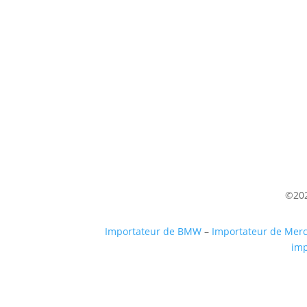
Venez nous voir
(uniquement sur RDV)
Du lundi au Samedi
9h à 12h – 14h à 18h30
©202
Importateur de BMW
–
Importateur de Mer
imp