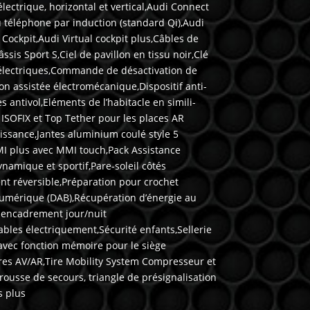
ectrique, horizontal et vertical,Audi Connect
du téléphone par induction (standard Qi),Audi
Cockpit,Audi Virtual cockpit plus,Câbles de
is Sport S,Ciel de pavillon en tissu noir,Clé
e électriques,Commande de désactivation de
on assistée électromécanique,Dispositif anti-
 antivol,Eléments de l’habitacle en simili-
 ISOFIX et Top Tether pour les places AR
ssance,Jantes aluminium coulé style 5
MMI plus avec MMI touch,Pack Assistance
namique et sportif,Pare-soleil côtés
nt réversible,Préparation pour crochet
numérique (DAB),Récupération d’énergie au
s encadrement jour/nuit
ables électriquement,Sécurité enfants,Sellerie
avec fonction mémoire pour le siège
ires AV/AR,Tire Mobility System Compresseur et
rousse de secours, triangle de présignalisation
s plus