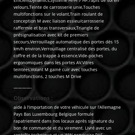
EfficientDynamics,Système Hi-Fi 7 HP,Tapis de sol en
velours,Teinte de carrosserie unie,Touches
multifonctions sur le volant,Train roulant de
conception M avec liaison essieu/carrosserie
raffermie et bras transversaux,Triangle de
présignalisation avec kit de premiers
secours,Verrouillage automatique des portes dès 15
km/h environ,Verrouillage centralisé des portes, du
coffre et de la trappe à essence,Vide-poches
ergonomiques dans les portes AV,Vitres
teintées,Volant M gainé cuir avec touches
multifonctions, 2 touches M Drive
————-
Observations :
aide à l’importation de votre véhicule sur l’Allemagne
Pays Bas Luxembourg Belgique formule
rapatriement dans nos locaux après signature du
bon de commande et du virement. Livré avec un
contrôle technique et un WW provisoire PAS