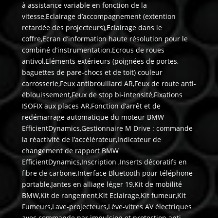
à assistance variable en fonction de la
vitesse,Eclairage d’accompagnement (extention
retardée des projecteurs),Eclairage dans le
coffre,Ecran d’information haute résolution pour le
combiné d’instrumentation,Ecrous de roues
antivol,Eléments extérieurs (poignées de portes,
baguettes de pare-chocs et de toit) couleur
carrosserie,Feux antibrouillard AR,Feux de route anti-
éblouissement,Feux de stop bi-intensité,Fixations
ISOFIX aux places AR,Fonction d’arrêt et de
redémarrage automatique du moteur BMW
EfficientDynamics,Gestionnaire M Drive : commande
la réactivité de l’accélérateur,Indicateur de
changement de rapport BMW
EfficientDynamics,Inscription ,Inserts décoratifs en
fibre de carbone,Interface Bluetooth pour téléphone
portable,Jantes en alliage léger 19,Kit de mobilité
BMW,Kit de rangement,Kit Eclairage,Kit fumeur,Kit
Fumeurs,Lave-projecteurs,Lève-vitres AV électriques
avec commande par impulsion et protection anti-