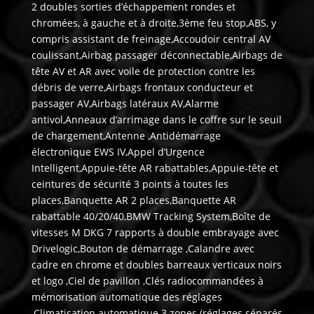
2 doubles sorties d’échappement rondes et
chromées, à gauche et à droite,3ème feu stop,ABS, y
compris assistant de freinage,Accoudoir central AV
coulissant,Airbag passager déconnectable,Airbags de
tête AV et AR avec voile de protection contre les
débris de verre,Airbags frontaux conducteur et
passager AV,Airbags latéraux AV,Alarme
antivol,Anneaux d’arrimage dans le coffre sur le seuil
de chargement,Antenne ,Antidémarrage
électronique EWS IV,Appel d’Urgence
Intelligent,Appuie-tête AR rabattables,Appuie-tête et
ceintures de sécurité 3 points à toutes les
places,Banquette AR 2 places,Banquette AR
rabattable 40/20/40,BMW Tracking System,Boîte de
vitesses M DKG 7 rapports à double embrayage avec
Drivelogic,Bouton de démarrage ,Calandre avec
cadre en chrome et doubles barreaux verticaux noirs
et logo ,Ciel de pavillon ,Clés radiocommandées à
mémorisation automatique des réglages
,Climatisation automatique 3 zones (réglages séparés