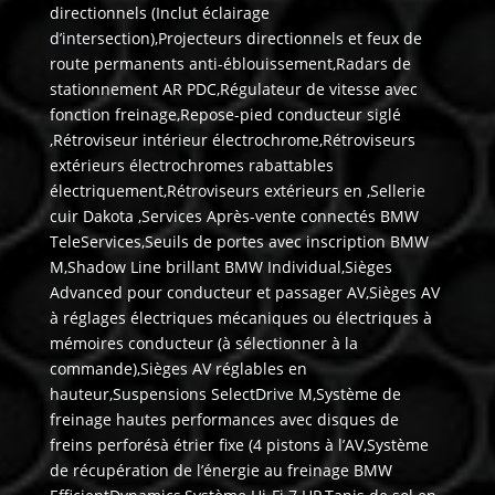
directionnels (Inclut éclairage
d’intersection),Projecteurs directionnels et feux de
route permanents anti-éblouissement,Radars de
stationnement AR PDC,Régulateur de vitesse avec
fonction freinage,Repose-pied conducteur siglé
,Rétroviseur intérieur électrochrome,Rétroviseurs
extérieurs électrochromes rabattables
électriquement,Rétroviseurs extérieurs en ,Sellerie
cuir Dakota ,Services Après-vente connectés BMW
TeleServices,Seuils de portes avec inscription BMW
M,Shadow Line brillant BMW Individual,Sièges
Advanced pour conducteur et passager AV,Sièges AV
à réglages électriques mécaniques ou électriques à
mémoires conducteur (à sélectionner à la
commande),Sièges AV réglables en
hauteur,Suspensions SelectDrive M,Système de
freinage hautes performances avec disques de
freins perforésà étrier fixe (4 pistons à l’AV,Système
de récupération de l’énergie au freinage BMW