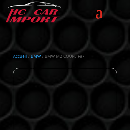
Accueil
/
BMW
/ BMW M2 COUPE F87