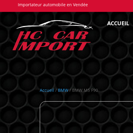
Importateur automobile en Vendée
ACCUEIL
Accueil
/
BMW
/ BMW M5 F90