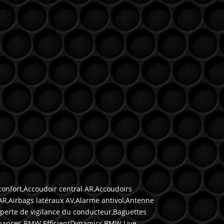
confort,Accoudoir central AR,Accoudoirs
AR,Airbags latéraux AV,Alarme antivol,Antenne
la perte de vigilance du conducteur,Baguettes
formances BMW EfficientDynamics,BMW Live