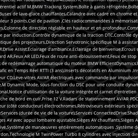
érentiel actif M,BMW Tracking System,Boîte à gants réfrigérée,Boît
Buses de lave-glace chauffantes,Calandre avec cadre en chrome et 
leur 3 points,Ciel de pavillon ,Clés radiocommandées à mémorisati
s,Colonne de direction réglable en hauteur et en profondeur,Comm
rge par induction,Contrôle dynamique de la traction DTC,Contrôle d
que des projecteurs,Direction Servotronic spécifique M à assistan
Drive Assist,Eclairage d’ambiance,Eclairage de bienvenue,Ecrous d
llard AR,Feux AR LED,Feux de route anti-éblouissement,Feux de stop
t et de redémarrage automatique du moteur BMW EfficientDynamics,F
fic en Temps Réel RTTI (3 ans),Inserts décoratifs en Aluminium ,Ins
eur CD,Lève-vitres AV/AR électriques avec commande par impulsion 
nte,M Dynamic Mode, sous-fonction du DSC pour une conduite dyna
l,Notice d’utilisation de la voiture intégrée et carnet d’entretie
che de bord en cuir,Prise 12 V,Radars de stationnement AV/AR PDC,
ieur (côté conducteur) électrochromes,Rétroviseurs extérieurs spéci
Services (durée de vie de la voiture),Services ConnectedDrive,Shad
es AV avec appui lombaire ajustable,Sièges AV chauffants,Sièges 
rive,Système de manoeuvres entièrement automatiques ,Système d
rdon,Technologie M TwinPower Turbo 8 cylindres avec injection dire