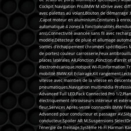
Cockpit Navigation Pro,BMW M xDrive avec diff
avec palettes au volant,Bouton de démarrage ,
,Capot moteur en aluminium,Ceintures à enrou
automatique 4 zones à fonctionnalités étendue
ans),Connectivité avancée sans fil avec recha
modèle,Détecteur de pluie et allumage automati
sorties d’échappement chromées spécifiques M,
de portes) couleur carrosserie,Feux antibroui
places latérales AR,Fonction ,Fonction d’arrê
électromécanique,Hotspot Wi-Fi,Information Tra
mobilité BMW,Kit Eclairage,Kit rangement,Lect
vitesse avec maintien de la vitesse en desce
pneumatiques,Navigation multimédia Professiona
Advanced Full LED,Pack Connected Pro 1/2,Plan
électriquement rétroviseurs intérieur et extér
fleur,Services Après-vente connectés BMW Tele
Advanced pour conducteur et passager AV,Sièg
conducteur,Spoiler AR M,Suspensions SelectD
l’énergie de freinage,Système Hi-Fi Harman Ka