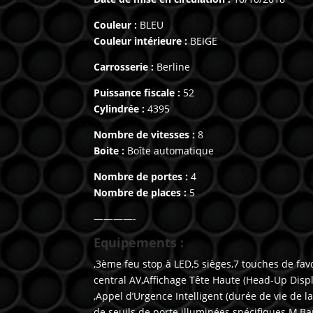
Couleur :
BLEU
Couleur intérieure :
BEIGE
Carrosserie :
Berline
Puissance fiscale :
52
Cylindrée :
4395
Nombre de vitesses :
8
Boite :
Boîte automatique
Nombre de portes :
4
Nombre de places :
5
————-
Equipements :
,3ème feu stop à LED,5 sièges,7 touches de fav
central AV,Affichage Tête Haute (Head-Up Disp
,Appel d’Urgence Intelligent (durée de vie de l
de seuils de porte illuminées spécifiques M,