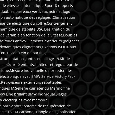
e de vitesses automatique Sport 8 rapports
doubles barreaux verticaux noirs et logo
on automatique des réglages ,Climatisation
ande électrique du coffre,Conciergerie (3
ynamique de stabilité DSC,Désignation du
ce variable en fonction de la vitesse,Doubles
e roues antivol,Eléments extérieurs (poignées
 dynamiques clignotants,Fixations ISOFIX aux
onctions ,Frein de parking
trumentation ,Jantes en alliage 19,Kit de
et sécurité enfants,Limiteur et régulateur de
mique,Mesure individuelle de pression des
n électronique avec BMW Service History,Pack
Rétroviseurs extérieurs rabattables
fiques M,Sellerie cuir étendu Mérino fine
ow Line brillant BMW Individual,Sièges
AV électriques avec mémoire
e pare-chocs,Système de récupération de
cte,Toit M carbone,Triangle de signalisation