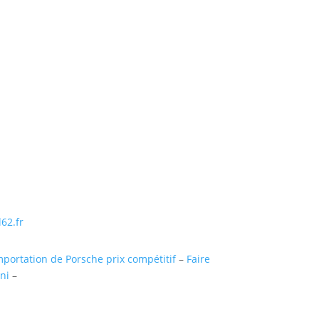
ntaigu (uniquementsur RDV)
Suivre
Suivre
Suivre
Suivre
62.fr
mportation de Porsche prix compétitif
–
Faire
ni
–