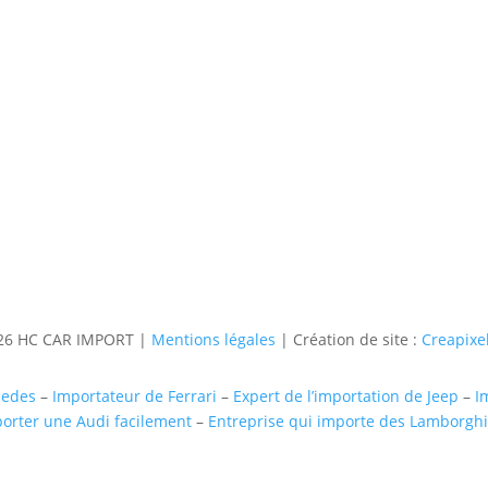
Contact
Téléphone
06 36 94 22 62
Adresse
5 rue augustin Fresnel 85600 Mo
6 HC CAR IMPORT |
Mentions légales
| Création de site :
Creapixel
cedes
–
Importateur de Ferrari
–
Expert de l’importation de Jeep
–
I
orter une Audi facilement
–
Entreprise qui importe des Lamborghi