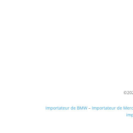
Venez nous voir
(uniquement sur RDV)
Du lundi au Samedi
9h à 12h – 14h à 18h30
©202
Importateur de BMW
–
Importateur de Mer
imp