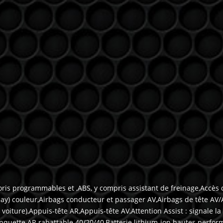
oris programmables et ,ABS, y compris assistant de freinage,Accès 
lay) couleur,Airbags conducteur et passager AV,Airbags de tête AV/
a voiture),Appuis-tête AR,Appuis-tête AV,Attention Assist : signale 
Banquette AR rabattable 40/20/40,Batterie lithium-ion hautes per