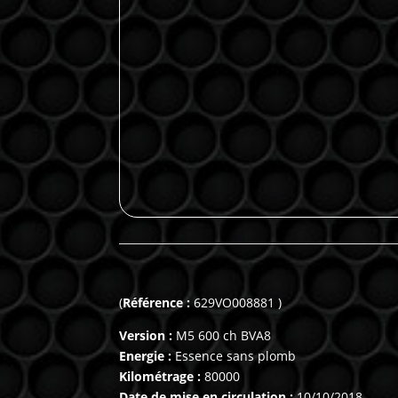
(
Référence :
629VO008881 )
Version :
M5 600 ch BVA8
Energie :
Essence sans plomb
Kilométrage :
80000
Date de mise en circulation :
10/10/2018