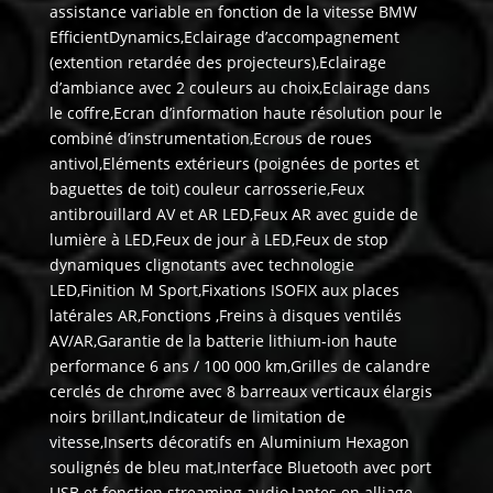
assistance variable en fonction de la vitesse BMW
EfficientDynamics,Eclairage d’accompagnement
(extention retardée des projecteurs),Eclairage
d’ambiance avec 2 couleurs au choix,Eclairage dans
le coffre,Ecran d’information haute résolution pour le
combiné d’instrumentation,Ecrous de roues
antivol,Eléments extérieurs (poignées de portes et
baguettes de toit) couleur carrosserie,Feux
antibrouillard AV et AR LED,Feux AR avec guide de
lumière à LED,Feux de jour à LED,Feux de stop
dynamiques clignotants avec technologie
LED,Finition M Sport,Fixations ISOFIX aux places
latérales AR,Fonctions ,Freins à disques ventilés
AV/AR,Garantie de la batterie lithium-ion haute
performance 6 ans / 100 000 km,Grilles de calandre
cerclés de chrome avec 8 barreaux verticaux élargis
noirs brillant,Indicateur de limitation de
vitesse,Inserts décoratifs en Aluminium Hexagon
soulignés de bleu mat,Interface Bluetooth avec port
USB et fonction streaming audio,Jantes en alliage