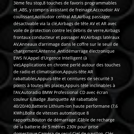
3ème feu stop,8 touches de favoris programmables
et ,ABS, y compris assistant de freinage,Accoudoir AV
coulissant,Accoudoir central AR,Airbag passager
désactivable via la clé,Airbags de tête AV et AR avec
voile de protection contre les débris de verre,Airbags
frontaux conducteur et passager AV,Airbags latéraux
AV,Anneaux d’arrimage dans le coffre sur le seuil de
chargement,Antenne ,Antidémarrage électronique
EWS IV,Appel d’Urgence Intelligent (à
vie),Applications en chrome perlé autour des touches
de radio et climatisation,Appuis-tête AR
rabattables,Appuis-tête et ceintures de sécurité 3
points à toutes les places,Appuis-tête inclinables à
l’AV,Autoradio BMW Professional CD avec écran
couleur 6,Badge ,Banquette AR rabattable
40/20/40,Batterie Lithium-ion haute performane (7,6
KWh),Boîte de vitesses automatique 8
rapports,Bouton de démarrage ,Câble de recharge
de la batterie de 5 mètres 230V pour prise
domestique,Caméra de recul,Ciel de pavillon ,Clés