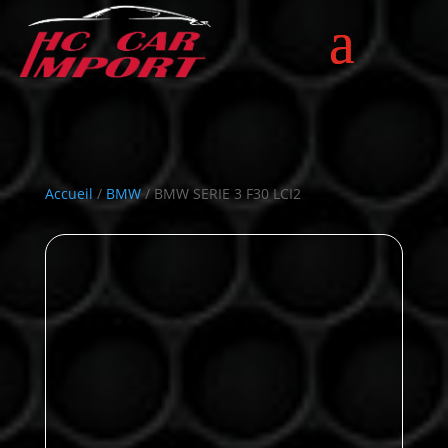
Accueil
/
BMW
/ BMW SERIE 3 F30 LCI2