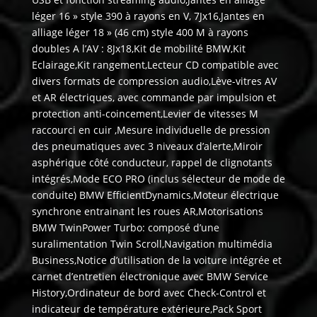
léger 16 » style 390 à rayons en V, 7Jx16,Jantes en
alliage léger 18 » (46 cm) style 400 M à rayons
doubles A l’AV : 8Jx18,Kit de mobilité BMW,Kit
Eclairage,Kit rangement,Lecteur CD compatible avec
divers formats de compression audio,Lève-vitres AV
et AR électriques, avec commande par impulsion et
protection anti-coincement,Levier de vitesses M
raccourci en cuir ,Mesure individuelle de pression
des pneumatiques avec 3 niveaux d’alerte,Miroir
asphérique côté conducteur, rappel de clignotants
intégrés,Mode ECO PRO (inclus sélecteur de mode de
conduite) BMW EfficientDynamics,Moteur électrique
synchrone entrainant les roues AR,Motorisations
BMW TwinPower Turbo: composé d’une
suralimentation Twin Scroll,Navigation multimédia
Business,Notice d’utilisation de la voiture intégrée et
carnet d’entretien électronique avec BMW Service
History,Ordinateur de bord avec Check-Control et
indicateur de température extérieure,Pack Sport