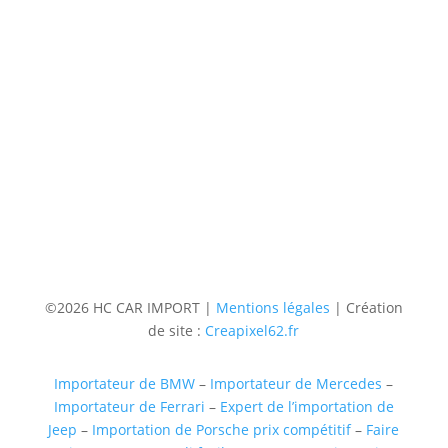
Contact
Téléphone
06 36 94 22 62
Adresse
5 rue augustin Fresnel 85600 Montaigu
(uniquementsur RDV)
Suivre
Suivre
Suivre
Suivre
©2026 HC CAR IMPORT |
Mentions légales
| Création
de site :
Creapixel62.fr
Importateur de BMW
–
Importateur de Mercedes
–
Importateur de Ferrari
–
Expert de l’importation de
Jeep
–
Importation de Porsche prix compétitif
–
Faire