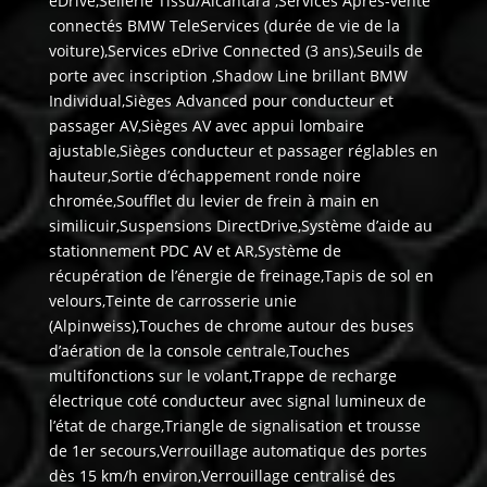
eDrive,Sellerie Tissu/Alcantara ,Services Après-vente
connectés BMW TeleServices (durée de vie de la
voiture),Services eDrive Connected (3 ans),Seuils de
porte avec inscription ,Shadow Line brillant BMW
Individual,Sièges Advanced pour conducteur et
passager AV,Sièges AV avec appui lombaire
ajustable,Sièges conducteur et passager réglables en
hauteur,Sortie d’échappement ronde noire
chromée,Soufflet du levier de frein à main en
similicuir,Suspensions DirectDrive,Système d’aide au
stationnement PDC AV et AR,Système de
récupération de l’énergie de freinage,Tapis de sol en
velours,Teinte de carrosserie unie
(Alpinweiss),Touches de chrome autour des buses
d’aération de la console centrale,Touches
multifonctions sur le volant,Trappe de recharge
électrique coté conducteur avec signal lumineux de
l’état de charge,Triangle de signalisation et trousse
de 1er secours,Verrouillage automatique des portes
dès 15 km/h environ,Verrouillage centralisé des