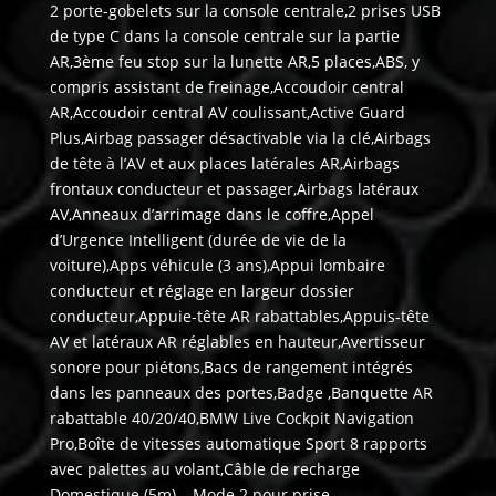
2 porte-gobelets sur la console centrale,2 prises USB
de type C dans la console centrale sur la partie
AR,3ème feu stop sur la lunette AR,5 places,ABS, y
compris assistant de freinage,Accoudoir central
AR,Accoudoir central AV coulissant,Active Guard
Plus,Airbag passager désactivable via la clé,Airbags
de tête à l’AV et aux places latérales AR,Airbags
frontaux conducteur et passager,Airbags latéraux
AV,Anneaux d’arrimage dans le coffre,Appel
d’Urgence Intelligent (durée de vie de la
voiture),Apps véhicule (3 ans),Appui lombaire
conducteur et réglage en largeur dossier
conducteur,Appuie-tête AR rabattables,Appuis-tête
AV et latéraux AR réglables en hauteur,Avertisseur
sonore pour piétons,Bacs de rangement intégrés
dans les panneaux des portes,Badge ,Banquette AR
rabattable 40/20/40,BMW Live Cockpit Navigation
Pro,Boîte de vitesses automatique Sport 8 rapports
avec palettes au volant,Câble de recharge
Domestique (5m) – Mode 2 pour prise