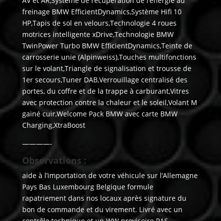
AV et AR,Système de récupération de l’énergie au
freinage BMW EfficientDynamics,Système Hifi 10
HP,Tapis de sol en velours,Technologie 4 roues
motrices intelligente xDrive,Technologie BMW
TwinPower Turbo BMW EfficientDynamics,Teinte de
carrosserie unie (Alpinweiss),Touches multifonctions
sur le volant,Triangle de signalisation et trousse de
1er secours,Tuner DAB,Verrouillage centralisé des
portes, du coffre et de la trappe à carburant,Vitres
avec protection contre la chaleur et le soleil,Volant M
gainé cuir,Welcome Pack BMW avec carte BMW
Charging,XtraBoost
————-
Observations :
aide à l’importation de votre véhicule sur l’Allemagne
Pays Bas Luxembourg Belgique formule
rapatriement dans nos locaux après signature du
bon de commande et du virement. Livré avec un
contrôle technique et un WW provisoire PAS