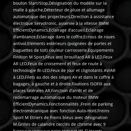
bouton Start/Stop,Désignation du modèle sur la
malle à gauche,Détecteur de pluie et allumage
automatique des projecteurs,Direction à assistance
électrique Servotronic, asservie à la vitesse BMW
EfficientDynamics,Eclairage d’accueil,Eclairage
d’ambiance,Eclairage dans le coffre,Ecrous de roues
antivol,Eléments extérieurs (poignées de portes et
baguettes de toit) couleur carrosserie,Equipements
Finition M Sport,Feux anti brouillard AR à LED,Feux
AR LED,Feux de croisement et feux de route à
technologie Bi-LED,Feux de jour et clignotants AV/AR
à LED,Filets au dos des sièges AV et dans le coffre à
bagages, à gauche et à droite,Fixations ISOFIX aux
places latérales AR,Fonction d’arrêt et de
redémarrage automatique du moteur BMW
EfficientDynamics,Fonctionnalités ,Frein de parking
électromécanique avec fonction Auto-Hold,Freins
Sport M Etriers de freins bleus avec désignation
M,Grilles de calandre cerclés de chrome avec 9
barreaux verticaux noirs,Hotspot Wi-Fi,Inserts