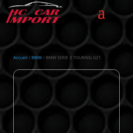
Accueil
/
BMW
/ BMW SERIE 3 TOURING G21