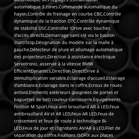
automatique 3 zones,Commande automatique du
hayon,Contrôle de freinage en courbe CBC,Contrôle
dynamique de la traction DTC,Contrôle dynamique
de stabilité DSC,Controller iDrive avec touches
d’accès directs,Démarrage sans clé via le bouton
Start/Stop,Désignation du modèle sur la malle à
gauche,Détecteur de pluie et allumage automatique
des projecteurs,Direction à assistance électrique
Servotronic, asservie à la vitesse BMW
EfficientDynamics,Direction DirectDrive à
démultiplication variable,Eclairage d’accueil,Eclairage
d’ambiance,Eclairage dans le coffre,Ecrous de roues
antivol,Eléments extérieurs (poignées de portes et
baguettes de toit) couleur carrosserie,Equipements
Finition M Sport,Feux anti brouillard AR à LED,Feux
antibrouillard AV et AR LED,Feux AR LED,Feux de
croisement et feux de route à technologie Bi-
LED,Feux de jour et clignotants AV/AR à LED,Filet de
séparation du coffre,Fixations ISOFIX aux places