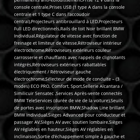
console centrale,Prises USB (1 type A dans la console
centrale et 1 type C dans l’accoudoir
central),Projecteurs antibrouillard à LED,Projecteurs
Full LED directionnels,Rails de toit Noir brillant BMW
Individual,Régulateur de vitesse avec fonction de
freinage et limiteur de vitesse,Rétroviseur intérieur
électrochrome,Rétroviseurs extérieurs couleur
carrosserie et chauffants avec rappels de clignotants
intégrés,Rétroviseurs extérieurs rabattables
électriquement / Rétroviseur gauche
électrochrome,Sélecteur de mode de conduite – (3
modes) ECO PRO, Comfort, Sport,Sellerie Alcantara /
Similicuir Sensatec ,Services Après-vente connectés
BMW TeleServices (durée de vie de la voiture),Seuils
de portes avec inscription BMW,Shadow Line brillant
BMW Individual,Sièges Advanced pour conducteur et
passager AV,Sièges AV avec soutien lombaire,Sièges
AV réglables en hauteur,Sièges AV réglables en
inclinaison,Sortie d’échappement simple à gauche et