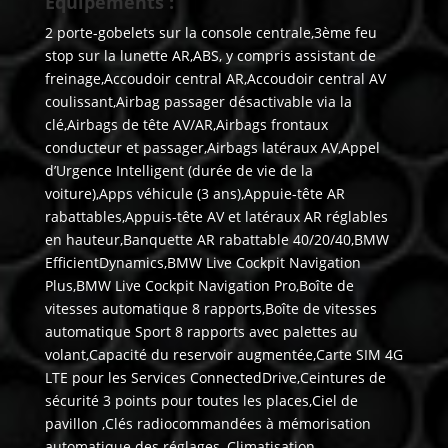
Equipements :
2 porte-gobelets sur la console centrale,3ème feu
stop sur la lunette AR,ABS, y compris assistant de
freinage,Accoudoir central AR,Accoudoir central AV
coulissant,Airbag passager désactivable via la
clé,Airbags de tête AV/AR,Airbags frontaux
conducteur et passager,Airbags latéraux AV,Appel
d’Urgence Intelligent (durée de vie de la
voiture),Apps véhicule (3 ans),Appuie-tête AR
rabattables,Appuis-tête AV et latéraux AR réglables
en hauteur,Banquette AR rabattable 40/20/40,BMW
EfficientDynamics,BMW Live Cockpit Navigation
Plus,BMW Live Cockpit Navigation Pro,Boîte de
vitesses automatique 8 rapports,Boîte de vitesses
automatique Sport 8 rapports avec palettes au
volant,Capacité du reservoir augmentée,Carte SIM 4G
LTE pour les Services ConnectedDrive,Ceintures de
sécurité 3 points pour toutes les places,Ciel de
pavillon ,Clés radiocommandées à mémorisation
automatique des réglages ,Climatisation