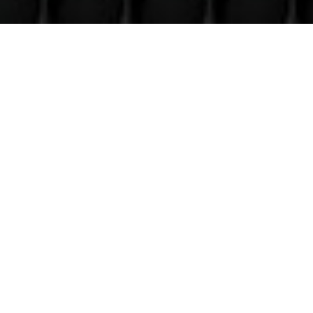
Venez nous voir
(uniquement sur RDV)
Du lundi au Samedi
9h à 12h – 14h à 18h30
Contact
Téléphone
06 36 94 22 62
Adresse
5 rue augustin Fresnel 85600 Montaigu
(uniquementsur RDV)
Suivre
Suivre
Suivre
Suivre