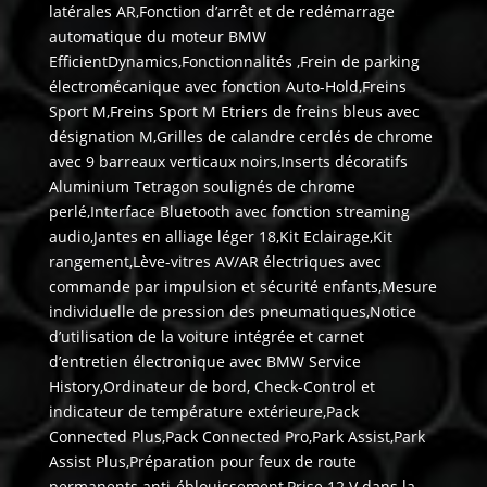
latérales AR,Fonction d’arrêt et de redémarrage
automatique du moteur BMW
EfficientDynamics,Fonctionnalités ,Frein de parking
électromécanique avec fonction Auto-Hold,Freins
Sport M,Freins Sport M Etriers de freins bleus avec
désignation M,Grilles de calandre cerclés de chrome
avec 9 barreaux verticaux noirs,Inserts décoratifs
Aluminium Tetragon soulignés de chrome
perlé,Interface Bluetooth avec fonction streaming
audio,Jantes en alliage léger 18,Kit Eclairage,Kit
rangement,Lève-vitres AV/AR électriques avec
commande par impulsion et sécurité enfants,Mesure
individuelle de pression des pneumatiques,Notice
d’utilisation de la voiture intégrée et carnet
d’entretien électronique avec BMW Service
History,Ordinateur de bord, Check-Control et
indicateur de température extérieure,Pack
Connected Plus,Pack Connected Pro,Park Assist,Park
Assist Plus,Préparation pour feux de route
permanents anti-éblouissement,Prise 12 V dans la