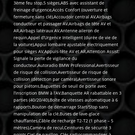
3ème feu stop,5 sièges,ABS avec assistant de
freinage d’urgence,Accès Confort (ouverture et
fermeture sans clé),Accoudoir central AV,Airbags
conducteur et passager AV,Airbags de tête AV et
AR,Airbags latéraux AV,Antenne aileron de
requin,Appel d’Urgence Intelligent (durée de vie de
la voiture),Appui lombaire ajustable électriquement
pour sièges AV,Appuis-tête AV et AR,Attention Assist:
Signale la perte de vigilance du
conducteur,Autoradio BMW Professional,Avertisseur
de risque de collision,Avertisseur de risque de
collision (détection par caméra),Avertisseur sonore
pour piétons,Baguettes de seuil de porte avec
l’inscription BMW à l’AV,Banquette AR rabattable en 3
parties (40/20/40),Boîte de vitesses automatique à 6
rapports,Bouton de démarrage Start/Stop sans
manipulation de la clé,Buses de lave-glace
chauffantes,Câble de recharge T2-T2 (1 phase – 5
mètres),Caméra de recul,Ceintures de sécurité 3
points,Ciel de pavillon ,Clés radiocommandées à