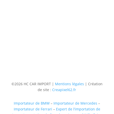
9h à 12h – 14h à 18h30
Contact
Téléphone
06 36 94 22 62
Adresse
5 rue augustin Fresnel 85600 Montaigu
(uniquementsur RDV)
Suivre
Suivre
Suivre
Suivre
©2026 HC CAR IMPORT |
Mentions légales
| Création
de site :
Creapixel62.fr
Importateur de BMW
–
Importateur de Mercedes
–
Importateur de Ferrari
–
Expert de l’importation de