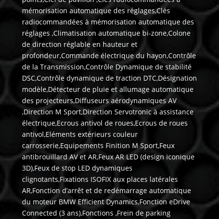
mémorisation automatique des réglages,Clés
radiocommandées à mémorisation automatique des
réglages ,Climatisation automatique bi-zone,Colone
de direction réglable en hauteur et
profondeur,Commande électrique du hayon,Contrôle
de la Transmission,Contrôle Dynamique de stabilité
DSC,Contrôle dynamique de traction DTC,Désignation
modèle,Détecteur de pluie et allumage automatique
des projecteurs,Diffuseurs aérodynamiques AV
,Direction M Sport,Direction Servotronic à assistance
électrique,Ecrous antivol de roues,Ecrous de roues
antivol,Eléments extérieurs couleur
carrosserie,Equipements Finition M Sport,Feux
antibrouillard AV et AR,Feux AR LED (design iconique
3D),Feux de stop LED dynamiques
clignotants,Fixations ISOFIX aux places latérales
AR,Fonction d’arrêt et de redémarrage automatique
du moteur BMW Efficient Dynamics,Fonction eDrive
Connected (3 ans),Fonctions ,Frein de parking