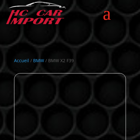
Accueil
/
BMW
/ BMW X2 F39