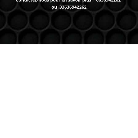
ou 33636942262
Venez nous voir
(uniquement sur RDV)
Du lundi au Samedi
9h à 12h – 14h à 18h30
Contact
Téléphone
06 36 94 22 62
Adresse