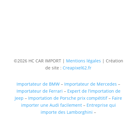
5 rue augustin Fresnel 85600 Montaigu
(uniquementsur RDV)
Suivre
Suivre
Suivre
Suivre
©2026 HC CAR IMPORT |
Mentions légales
| Création
de site :
Creapixel62.fr
Importateur de BMW
–
Importateur de Mercedes
–
Importateur de Ferrari
–
Expert de l’importation de
Jeep
–
Importation de Porsche prix compétitif
–
Faire
importer une Audi facilement
–
Entreprise qui
importe des Lamborghini
–