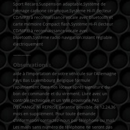
Sport Recaro,Suspension adaptable,Système de
freinage carbone céramique,Système Hi-Fi (lecteur
CD/MP3) à reconnaissance vocale avec bluetooth et
carte mémoire Compact flash,Système Hi-Fi (lecteur
CD/MP3) à reconnaissance vocale avec
bluetooth,Système radio navigation,Volant réglable
électriquement
————-
Observations :
aide à l’importation de votre véhicule sur l’Allemagne
Pays Bas Luxembourg Belgique formule
rapatriement dans nos locaux après signature du
bon de commande et du virement. Livré avec un
contrôle technique et un WW provisoire PAS
D’ECHANGE NI REPRISE garantie possible de 12,24,36
mois en supplément. Pour toute demande
d’information contactez-nous par téléphone ou mail.
Les mails sans numéro de téléphone ne seront pas