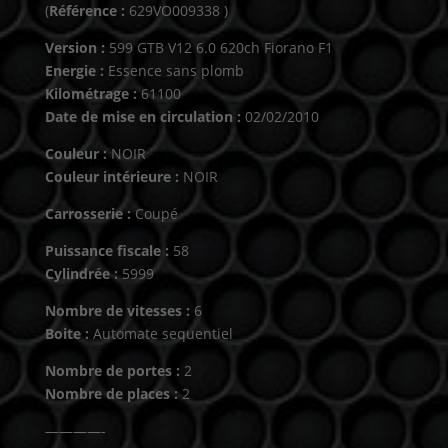
(
Référence :
629VO009338 )
Version :
599 GTB V12 6.0 620ch Fiorano F1
Energie :
Essence sans plomb
Kilométrage :
61100
Date de mise en circulation :
02/02/2010
Couleur :
NOIR
Couleur intérieure :
NOIR
Carrosserie :
Coupé
Puissance fiscale :
58
Cylindrée :
5999
Nombre de vitesses :
6
Boite :
Automate sequentiel
Nombre de portes :
2
Nombre de places :
2
————-