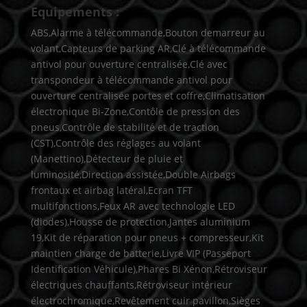
Equipements :
ABS,Alarme à télécommande,Bouton demarreur au
volant,Capteurs de parking AR,Clé à télécommande
antivol pour ouverture centralisée,Clé avec
transpondeur à télécommande antivol pour
ouverture centralisée portes et coffre,Climatisation
électronique Bi-Zone,Contôle de pression des
pneus,Contrôle de stabilité et de traction
(CST),Contrôle des réglages au volant
(Manettino),Détecteur de pluie et
luminosité,Direction assistée,Double Airbags
frontaux et airbag latéral,Ecran TFT
multifonctions,Feux AR avec technologie LED
(diodes),Housse de protection,Jantes aluminium
19,Kit de réparation pour pneus + compresseur,Kit
maintien charge de batterie,Livre VIP (Passeport
Identification Véhicule),Phares Bi Xénon,Rétroviseur
électriques chauffants,Rétroviseur intérieur
électrochromique,Revêtement cuir pavillon,Sièges