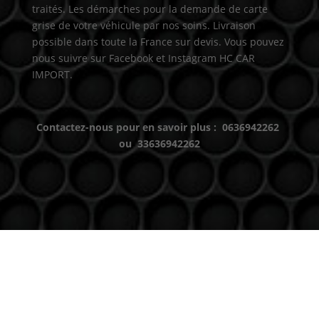
traités. Les démarches pour la demande de carte
grise de votre véhicule par nos soins. Livraison
possible dans toute la France sur devis. Vous pouvez
nous suivre sur Facebook et Instagram HC CAR
IMPORT.
Contactez-nous pour en savoir plus : 0636942262
ou 33636942262
Venez nous voir
(uniquement sur RDV)