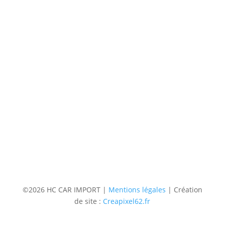
Du lundi au Samedi
9h à 12h – 14h à 18h30
Contact
Téléphone
06 36 94 22 62
Adresse
5 rue augustin Fresnel 85600 Montaigu
(uniquementsur RDV)
Suivre
Suivre
Suivre
Suivre
©2026 HC CAR IMPORT |
Mentions légales
| Création
de site :
Creapixel62.fr