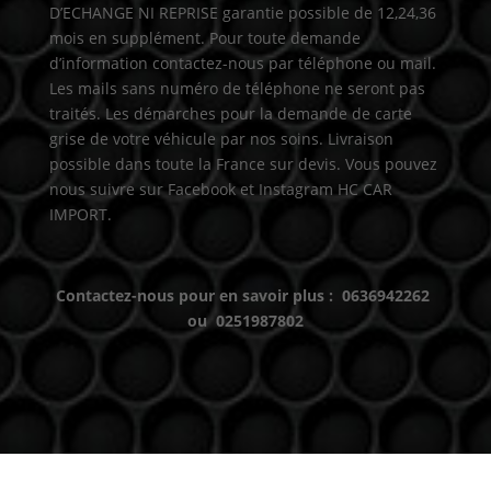
D’ECHANGE NI REPRISE garantie possible de 12,24,36
mois en supplément. Pour toute demande
d’information contactez-nous par téléphone ou mail.
Les mails sans numéro de téléphone ne seront pas
traités. Les démarches pour la demande de carte
grise de votre véhicule par nos soins. Livraison
possible dans toute la France sur devis. Vous pouvez
nous suivre sur Facebook et Instagram HC CAR
IMPORT.
Contactez-nous pour en savoir plus : 0636942262
ou 0251987802