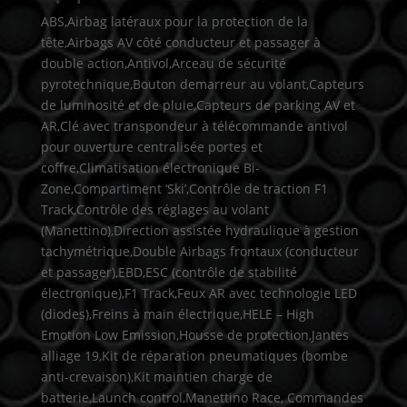
ABS,Airbag latéraux pour la protection de la
tête,Airbags AV côté conducteur et passager à
double action,Antivol,Arceau de sécurité
pyrotechnique,Bouton demarreur au volant,Capteurs
de luminosité et de pluie,Capteurs de parking AV et
AR,Clé avec transpondeur à télécommande antivol
pour ouverture centralisée portes et
coffre,Climatisation électronique Bi-
Zone,Compartiment ‘Ski’,Contrôle de traction F1
Track,Contrôle des réglages au volant
(Manettino),Direction assistée hydraulique à gestion
tachymétrique,Double Airbags frontaux (conducteur
et passager),EBD,ESC (contrôle de stabilité
électronique),F1 Track,Feux AR avec technologie LED
(diodes),Freins à main électrique,HELE – High
Emotion Low Emission,Housse de protection,Jantes
alliage 19,Kit de réparation pneumatiques (bombe
anti-crevaison),Kit maintien charge de
batterie,Launch control,Manettino Race, Commandes