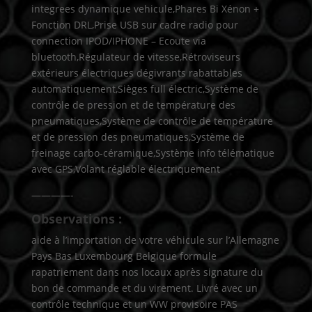
integrees dynamique vehicule,Phares Bi Xénon +
Fonction DRL,Prise USB sur cadre radio pour
connection IPOD/IPHONE – Ecoute via
bluetooth,Régulateur de vitesse,Rétroviseurs
extérieurs électriques dégivrants rabattables
automatiquement,Sièges full électric,Système de
contrôle de pression et de température des
pneumatiques,Système de contrôle de température
et de pression des pneumatiques,Système de
freinage carbo-céramique,Système info télématique
avec GPS,Volant réglable électriquement
————-
Observations :
aide à l’importation de votre véhicule sur l’Allemagne
Pays Bas Luxembourg Belgique formule
rapatriement dans nos locaux après signature du
bon de commande et du virement. Livré avec un
contrôle technique et un WW provisoire PAS