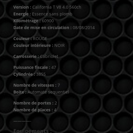
Version :
California T V8 4.0 560ch
Energie :
Essence sans plomb
Kilométrage :
60900
Date de mise en circulation :
08/08/2014
Couleur :
ROUGE
Couleur intérieure :
NOIR
Carrosserie :
Cabriolet
Puissance fiscale :
47
Cylindrée :
3855
Nombre de vitesses :
7
Boite :
Automate sequentiel
Nombre de portes :
2
Nombre de places :
4
————-
Equipements :