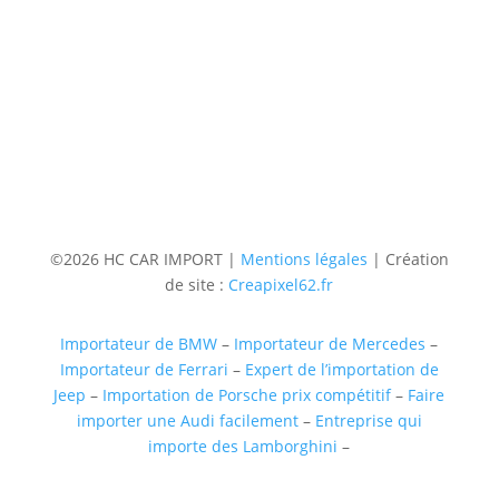
06 36 94 22 62
Adresse
5 rue augustin Fresnel 85600 Montaigu
(uniquementsur RDV)
Suivre
Suivre
Suivre
Suivre
©2026 HC CAR IMPORT |
Mentions légales
| Création
de site :
Creapixel62.fr
Importateur de BMW
–
Importateur de Mercedes
–
Importateur de Ferrari
–
Expert de l’importation de
Jeep
–
Importation de Porsche prix compétitif
–
Faire
importer une Audi facilement
–
Entreprise qui
importe des Lamborghini
–