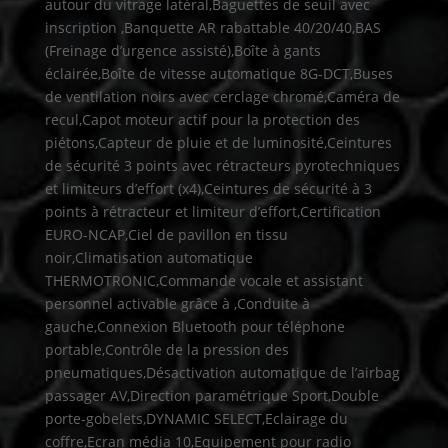
autour du vitrage latéral,Baguettes de seuil avec
inscription ,Banquette AR rabattable 40/20/40,BAS
(Freinage d’urgence assisté),Boîte à gants
éclairée,Boîte de vitesse automatique 8G-DCT,Buses
de ventilation noirs avec cerclage chromé,Caméra de
recul,Capot moteur actif pour la protection des
piétons,Capteur de pluie et de luminosité,Ceintures
de sécurité 3 points avec rétracteurs pyrotechniques
et limiteurs d’effort (x4),Ceintures de sécurité à 3
points à rétracteur et limiteur d’effort,Certification
EURO-NCAP,Ciel de pavillon en tissu
noir,Climatisation automatique
THERMOTRONIC,Commande vocale et assistant
personnel activable grâce à ,Conduite à
gauche,Connexion Bluetooth pour téléphone
portable,Contrôle de la pression des
pneumatiques,Désactivation automatique de l’airbag
passager AV,Direction paramétrique Sport,Double
porte-gobelets,DYNAMIC SELECT,Eclairage du
coffre,Ecran média 10,Equipement pour radio