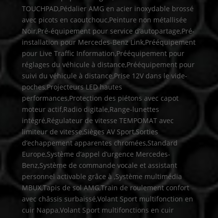
TOUCHPAD,Pédalier AMG en acier inoxydable brossé
avec picots en caoutchouc,Peinture non métallisée
Noir,Pré-équipement pour service d’autopartage,Pré-
installation pour Mercedes-Benz Link,Prééquipement
pour Live Traffic Information,Prééquipement pour
réglages du véhicule à distance,Prééquipement pour
suivi du véhicule à distance,Prise 12V dans le vide-
poches,Projecteurs LED hautes
performances,Protection des piétons avec capot
moteur actif,Radio digitale,Range-lunettes
intégré,Régulateur de vitesse TEMPOMAT avec
limiteur de vitesse,Sièges AV Sport,Sorties
d’echappement apparentes chromées,Standard
Europe,Système d’appel d’urgence Mercedes-
Benz,Système de commande vocale et assistant
personnel activable grâce à ,Système multimédia
MBUX,Tapis de sol AMG,Train de roulement confort
avec châssis surbaissé,Volant Sport multifonction en
cuir Nappa,Volant Sport multifonctions en cuir