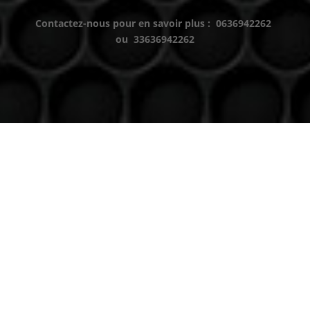
Contactez-nous pour en savoir plus : 0636942262
ou 33636942262
Venez nous voir
(uniquement sur RDV)
Du lundi au Samedi
9h à 12h – 14h à 18h30
Contact
Téléphone