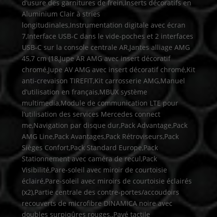
d’usure des garnitures de frein,Inserts décoratifs en
Aluminium Clair à stries
longitudinales,Instrumentation digitale avec écran
7,Interface USB-C dans le vide-poches et 2 interfaces
USB-C sur la console centrale AR,Jantes alliage AMG
45,7 cm (18,Jupe AR AMG avec insert décoratif
chromé,Jupe AV AMG avec insert décoratif chromé,Kit
anti-crevaison TIREFIT,Kit carrosserie AMG,Manuel
d’utilisation en français,MBUX système
multimedia,Module de communication LTE pour
l’utilisation des services Mercedes connect
me,Navigation par disque dur,Pack Advantage,Pack
AMG Line,Pack Avantages,Pack Rétroviseurs,Pack
Sièges Confort,Pack Standard Europe,Pack
Stationnement avec caméra de recul,Pack
Visibilité,Pare-soleil avec miroir de courtoisie
éclairé,Pare-soleil avec miroirs de courtoisie éclairés
(x2),Partie centrale des contre-portes/accoudoirs
recouverts de microfibre DINAMICA noire avec
doubles surpiqûres rouges.,Pavé tactile