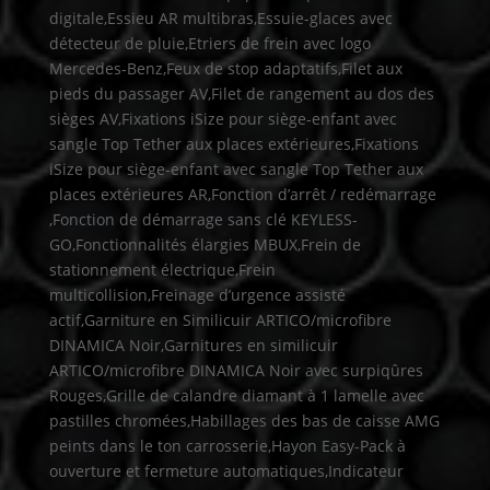
digitale,Essieu AR multibras,Essuie-glaces avec
détecteur de pluie,Etriers de frein avec logo
Mercedes-Benz,Feux de stop adaptatifs,Filet aux
pieds du passager AV,Filet de rangement au dos des
sièges AV,Fixations iSize pour siège-enfant avec
sangle Top Tether aux places extérieures,Fixations
iSize pour siège-enfant avec sangle Top Tether aux
places extérieures AR,Fonction d’arrêt / redémarrage
,Fonction de démarrage sans clé KEYLESS-
GO,Fonctionnalités élargies MBUX,Frein de
stationnement électrique,Frein
multicollision,Freinage d’urgence assisté
actif,Garniture en Similicuir ARTICO/microfibre
DINAMICA Noir,Garnitures en similicuir
ARTICO/microfibre DINAMICA Noir avec surpiqûres
Rouges,Grille de calandre diamant à 1 lamelle avec
pastilles chromées,Habillages des bas de caisse AMG
peints dans le ton carrosserie,Hayon Easy-Pack à
ouverture et fermeture automatiques,Indicateur