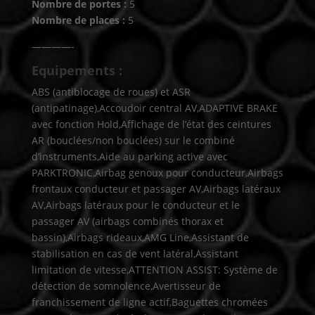
Nombre de portes :
5
Nombre de places :
5
————-
Equipements :
ABS (antiblocage de roues) et ASR
(antipatinage),Accoudoir central AV,ADAPTIVE BRAKE
avec fonction Hold,Affichage de l’état des ceintures
AR (bouclées/non bouclées) sur le combiné
d’instruments,Aide au parking active avec
PARKTRONIC,Airbag genoux pour conducteur,Airbags
frontaux conducteur et passager AV,Airbags latéraux
AV,Airbags latéraux pour le conducteur et le
passager AV (airbags combinés thorax et
bassin),Airbags rideaux,AMG Line,Assistant de
stabilisation en cas de vent latéral,Assistant
limitation de vitesse,ATTENTION ASSIST: Système de
détection de somnolence,Avertisseur de
franchissement de ligne actif,Baguettes chromées