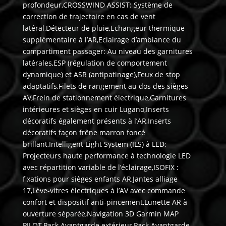
profondeur,CROSSWIND ASSIST: Système de
correction de trajectoire en cas de vent
latéral,Détecteur de pluie,Echangeur thermique
supplémentaire à l’AR,Eclairage d’ambiance du
compartiment passager: Au niveau des garnitures
latérales,ESP (régulation de comportement
dynamique) et ASR (antipatinage),Feux de stop
adaptatifs,Filets de rangement au dos des sièges
AV,Frein de stationnement électrique,Garnitures
intérieures et sièges en cuir Lugano,Inserts
décoratifs également présents à l’AR,Inserts
décoratifs façon frêne marron foncé
brillant,Intelligent Light System (ILS) à LED:
Projecteurs haute performance à technologie LED
avec répartition variable de l’éclairage,ISOFIX :
fixations pour sièges enfants AR,Jantes alliage
17,Lève-vitres électriques à l’AV avec commande
confort et dispositif anti-pincement,Lunette AR à
ouverture séparée,Navigation 3D Garmin MAP
PILOT,Pack Avantgarde extérieur,Pack Avantgarde