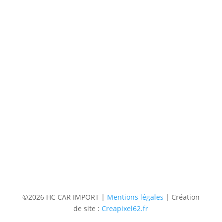
(uniquement sur RDV)
Du lundi au Samedi
9h à 12h – 14h à 18h30
Contact
Téléphone
06 36 94 22 62
Adresse
5 rue augustin Fresnel 85600 Montaigu
(uniquementsur RDV)
Suivre
Suivre
Suivre
Suivre
©2026 HC CAR IMPORT |
Mentions légales
| Création
de site :
Creapixel62.fr