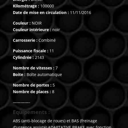
Kilométrage :
100000
Date de mise en circulation :
11/11/2016
Couleur :
NOIR
Couleur intérieure :
noir
Carrosserie :
Combiné
Puissance fiscale :
11
Cylindrée :
2143
Nombre de vitesses :
7
Boite :
Boîte automatique
Nombre de portes :
5
Nombre de places :
8
————-
Equipements :
ABS (anti-blocage de roues) et BAS (freinage
d’urgence assisté),ADAPTATIVE BRAKE avec fonction