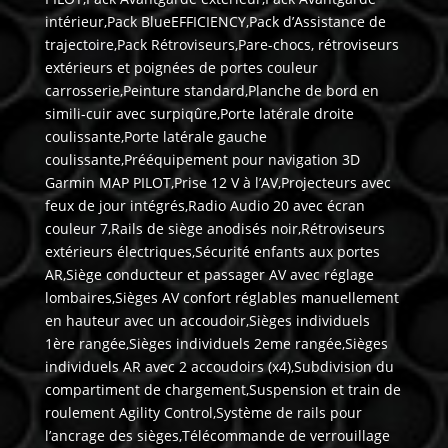
intérieur,Pack BlueEFFICIENCY,Pack d’Assistance de
trajectoire,Pack Rétroviseurs,Pare-chocs, rétroviseurs
extérieurs et poignées de portes couleur
carrosserie,Peinture standard,Planche de bord en
simili-cuir avec surpiqûre,Porte latérale droite
coulissante,Porte latérale gauche
coulissante,Prééquipement pour navigation 3D
Garmin MAP PILOT,Prise 12 V à l’AV,Projecteurs avec
feux de jour intégrés,Radio Audio 20 avec écran
couleur 7,Rails de siège anodisés noir,Rétroviseurs
extérieurs électriques,Sécurité enfants aux portes
AR,Siège conducteur et passager AV avec réglage
lombaires,Sièges AV confort réglables manuellement
en hauteur avec un accoudoir,Sièges individuels
1ère rangée,Sièges individuels 2eme rangée,Sièges
individuels AR avec 2 accoudoirs (x4),Subdivision du
compartiment de chargement,Suspension et train de
roulement Agility Control,Système de rails pour
l’ancrage des sièges,Télécommande de verrouillage