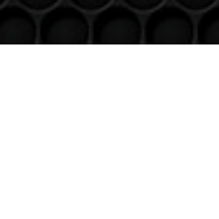
Venez nous voir
(uniquement sur RDV)
Du lundi au Samedi
9h à 12h – 14h à 18h30
Contact
Téléphone
06 36 94 22 62
Adresse
5 rue augustin Fresnel 85600 Montaigu
(uniquementsur RDV)