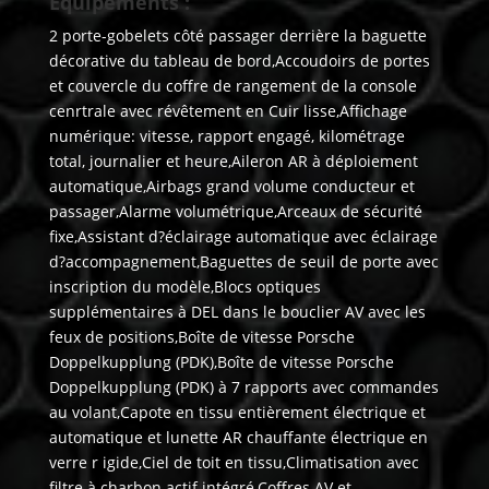
Equipements :
2 porte-gobelets côté passager derrière la baguette
décorative du tableau de bord,Accoudoirs de portes
et couvercle du coffre de rangement de la console
cenrtrale avec révêtement en Cuir lisse,Affichage
numérique: vitesse, rapport engagé, kilométrage
total, journalier et heure,Aileron AR à déploiement
automatique,Airbags grand volume conducteur et
passager,Alarme volumétrique,Arceaux de sécurité
fixe,Assistant d?éclairage automatique avec éclairage
d?accompagnement,Baguettes de seuil de porte avec
inscription du modèle,Blocs optiques
supplémentaires à DEL dans le bouclier AV avec les
feux de positions,Boîte de vitesse Porsche
Doppelkupplung (PDK),Boîte de vitesse Porsche
Doppelkupplung (PDK) à 7 rapports avec commandes
au volant,Capote en tissu entièrement électrique et
automatique et lunette AR chauffante électrique en
verre r igide,Ciel de toit en tissu,Climatisation avec
filtre à charbon actif intégré,Coffres AV et