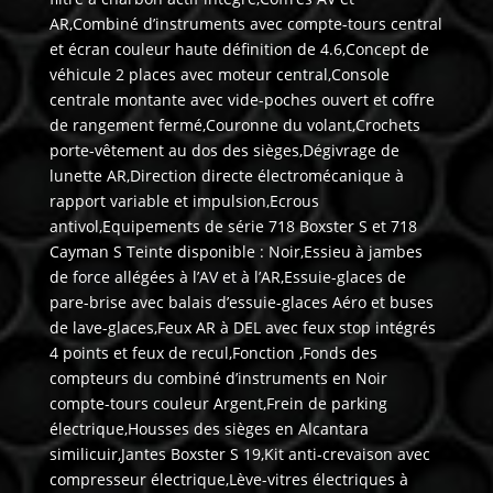
AR,Combiné d’instruments avec compte-tours central
et écran couleur haute définition de 4.6,Concept de
véhicule 2 places avec moteur central,Console
centrale montante avec vide-poches ouvert et coffre
de rangement fermé,Couronne du volant,Crochets
porte-vêtement au dos des sièges,Dégivrage de
lunette AR,Direction directe électromécanique à
rapport variable et impulsion,Ecrous
antivol,Equipements de série 718 Boxster S et 718
Cayman S Teinte disponible : Noir,Essieu à jambes
de force allégées à l’AV et à l’AR,Essuie-glaces de
pare-brise avec balais d’essuie-glaces Aéro et buses
de lave-glaces,Feux AR à DEL avec feux stop intégrés
4 points et feux de recul,Fonction ,Fonds des
compteurs du combiné d’instruments en Noir
compte-tours couleur Argent,Frein de parking
électrique,Housses des sièges en Alcantara
similicuir,Jantes Boxster S 19,Kit anti-crevaison avec
compresseur électrique,Lève-vitres électriques à