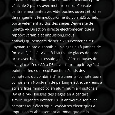
véhicule 2 places avec moteur central,Console
centrale montante avec vide-poches ouvert et coffre
de rangement fermé,Couronne du volant,Crochets
porte-vêtement au dos des sièges,Dégivrage de
lunette AR,Direction directe électromécanique à
rapport variable et impulsion,Ecrous
antivol,Equipements de série 718 Boxster et 718
Cayman Teinte disponible : Noir,Essieu à jambes de
force allégées à l’AV et à l’AR,Essuie-glaces de pare-
brise avec balais d’essuie-glaces Aéro et buses de
lave-glaces,Feux AR à DEL avec feux stop intégrés 4
points et feux de recul,Fonction ,Fonds des
compteurs du combiné d’instruments (compte-tours
compris) en Noir,Frein de parking électrique,Freins à
étriers fixes monobloc en aluminium à 4 pistons à
lAV et à l’AR,Housses des sièges en Alcantara
similicuir,Jantes Boxster 18,Kit anti-crevaison avec
compresseur électrique,Lève-vitres électriques à
impulsion et abaissement automatique de la