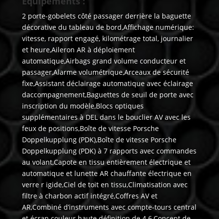
Equipements :
2 porte-gobelets côté passager derrière la baguette
décorative du tableau de bord,Affichage numérique:
vitesse, rapport engagé, kilométrage total, journalier
et heure,Aileron AR à déploiement
automatique,Airbags grand volume conducteur et
passager,Alarme volumétrique,Arceaux de sécurité
fixe,Assistant déclairage automatique avec éclairage
daccompagnement,Baguettes de seuil de porte avec
inscription du modèle,Blocs optiques
supplémentaires à DEL dans le bouclier AV avec les
feux de positions,Boîte de vitesse Porsche
Doppelkupplung (PDK),Boîte de vitesse Porsche
Doppelkupplung (PDK) à 7 rapports avec commandes
au volant,Capote en tissu entièrement électrique et
automatique et lunette AR chauffante électrique en
verre r igide,Ciel de toit en tissu,Climatisation avec
filtre à charbon actif intégré,Coffres AV et
AR,Combiné d’instruments avec compte-tours central
et écran couleur haute définition de 4.6,Concept de