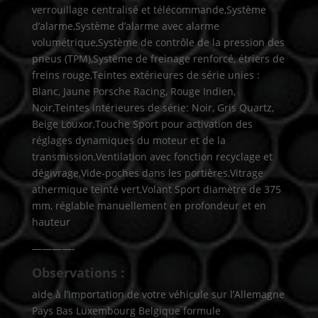
verrouillage centralisé et télécommande,Système
d’alarme,Système d’alarme avec alarme
volumétrique,Système de contrôle de la pression des
pneus (TPM),Système de freinage renforcé, étriers de
freins rouge,Teintes extérieures de série unies :
Blanc, Jaune Porsche Racing, Rouge Indien,
Noir,Teintes intérieures de série: Noir, Gris Quartz,
Beige Louxor,Touche Sport pour activation des
réglages dynamiques du moteur et de la
transmission,Ventilation avec fonction recyclage et
dégivrage,Vide-poches dans les portières,Vitrage
athermique teinté vert,Volant Sport diamètre de 375
mm, réglable manuellement en profondeur et en
hauteur
————-
Observations :
aide à l’importation de votre véhicule sur l’Allemagne
Pays Bas Luxembourg Belgique formule