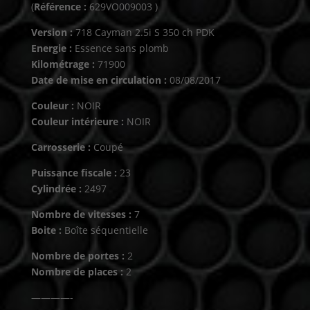
(
Référence :
629VO009003 )
Version :
718 Cayman 2.5i S 350 ch PDK
Energie :
Essence sans plomb
Kilométrage :
71900
Date de mise en circulation :
08/08/2017
Couleur :
NOIR
Couleur intérieure :
NOIR
Carrosserie :
Coupé
Puissance fiscale :
23
Cylindrée :
2497
Nombre de vitesses :
7
Boite :
Boîte séquentielle
Nombre de portes :
2
Nombre de places :
2
————-