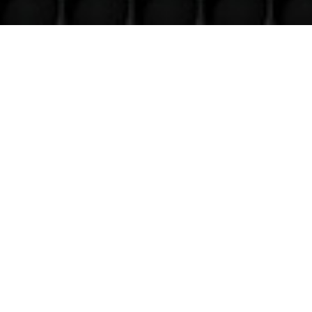
Venez nous voir
(uniquement sur RDV)
Du lundi au Samedi
9h à 12h – 14h à 18h30
Contact
Téléphone
06 36 94 22 62
Adresse
5 rue augustin Fresnel 85600 Montaigu
(uniquementsur RDV)
Suivre
Suivre
Suivre
Suivre