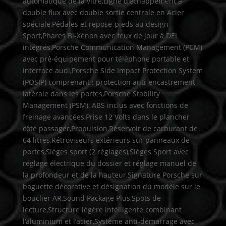
automatique de la vitre,Ligne d’échappement à
double flux avec double sortie centrale en Acier
spéciale,Pédales et repose-pieds au design
Sport,Phares Bi-Xénon avec feux de jour à DEL
intégrés,Porsche Communication Management (PCM)
avec pré-équipement pour téléphone portable et
interface audi,Porsche Side Impact Protection System
(POSIP) comprenant : protection anti-encastrement
latérale dans les portes,Porsche Stability
Management (PSM), ABS inclus avec fonctions de
freinage avancées,Prise 12 Volts dans le plancher
côté passager,Propulsion,Réservoir de carburant de
64 litres,Rétroviseurs extérieurs sur panneaux de
portes,Sièges sport (2 réglages),Sièges Sport avec
réglage électrique du dossier et réglage manuel de
la profondeur et de la hauteur,Signature Porsche sur
baguette décorative et désignation du modèle sur le
bouclier AR,Sound Package Plus,Spots de
lecture,Structure légère intélligente combinant
l’aluminium et l’acier,Système anti-démarrage avec