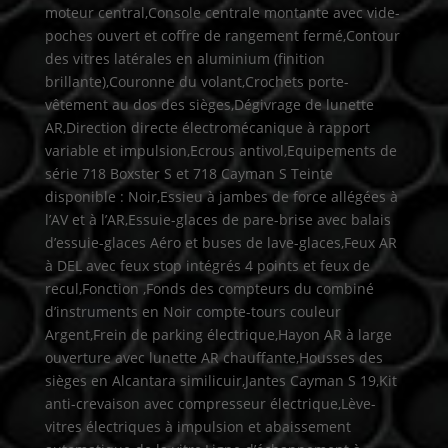
moteur central,Console centrale montante avec vide-
poches ouvert et coffre de rangement fermé,Contour
des vitres latérales en aluminium (finition
brillante),Couronne du volant,Crochets porte-
vêtement au dos des sièges,Dégivrage de lunette
AR,Direction directe électromécanique à rapport
variable et impulsion,Ecrous antivol,Equipements de
série 718 Boxster S et 718 Cayman S Teinte
disponible : Noir,Essieu à jambes de force allégées à
l’AV et à l’AR,Essuie-glaces de pare-brise avec balais
d’essuie-glaces Aéro et buses de lave-glaces,Feux AR
à DEL avec feux stop intégrés 4 points et feux de
recul,Fonction ,Fonds des compteurs du combiné
d’instruments en Noir compte-tours couleur
Argent,Frein de parking électrique,Hayon AR à large
ouverture avec lunette AR chauffante,Housses des
sièges en Alcantara similicuir,Jantes Cayman S 19,Kit
anti-crevaison avec compresseur électrique,Lève-
vitres électriques à impulsion et abaissement