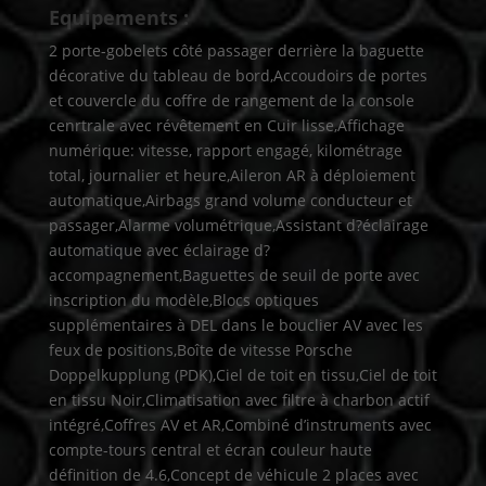
Equipements :
2 porte-gobelets côté passager derrière la baguette
décorative du tableau de bord,Accoudoirs de portes
et couvercle du coffre de rangement de la console
cenrtrale avec révêtement en Cuir lisse,Affichage
numérique: vitesse, rapport engagé, kilométrage
total, journalier et heure,Aileron AR à déploiement
automatique,Airbags grand volume conducteur et
passager,Alarme volumétrique,Assistant d?éclairage
automatique avec éclairage d?
accompagnement,Baguettes de seuil de porte avec
inscription du modèle,Blocs optiques
supplémentaires à DEL dans le bouclier AV avec les
feux de positions,Boîte de vitesse Porsche
Doppelkupplung (PDK),Ciel de toit en tissu,Ciel de toit
en tissu Noir,Climatisation avec filtre à charbon actif
intégré,Coffres AV et AR,Combiné d’instruments avec
compte-tours central et écran couleur haute
définition de 4.6,Concept de véhicule 2 places avec