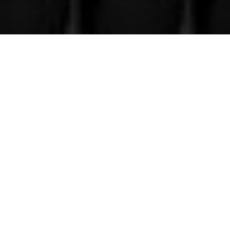
Venez nous voir
(uniquement sur RDV)
Du lundi au Samedi
9h à 12h – 14h à 18h30
Contact
Téléphone
06 36 94 22 62
Adresse
5 rue augustin Fresnel 85600 Montaigu
(uniquementsur RDV)
Suivre
Suivre