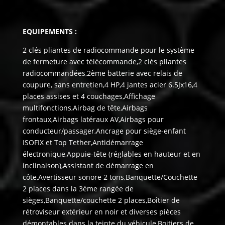
EQUIPEMENTS :
2 clés pliantes de radiocommande pour le système de fermeture avec télécommande,2 clés pliantes radiocommandées,2ème batterie avec relais de coupure, sans entretien,4 HP,4 jantes acier 6.5Jx16,4 places assises et 4 couchages,Affichage multifonctions,Airbag de tête,Airbags frontaux,Airbags latéraux AV,Airbags pour conducteur/passager,Ancrage pour siège-enfant ISOFIX et Top Tether,Antidémarrage électronique,Appuie-tête (réglables en hauteur et en inclinaison),Assistant de démarrage en côte,Avertisseur sonore 2 tons,Banquette/Couchette 2 places dans la 3éme rangée de sièges,Banquette/couchette 2 places,Boîtier de rétroviseur extérieur en noir et diverses pièces démontables dans la teinte du véhicule,Boitiers de rétroviseurs extérieurs et poignées de porte en noir,Caches d’obscuration en tissu pour la cabine,Calandre, non peinte, avec une baguette chromée,Calandre, non peinte, avec une baguette chromée pour pare-chocs peint,Charnières pour portes AR à vantail (version normale),Châssis 16,Chauffage d’appoint dans le compartiment passagers,Climatisation Climatic,Combiné d’instruments (km/h) : affichages de recommandation du passage de vitesses,Combiné d’instruments (km/h) affichage de la vitesse,Contrôle de pression des pneus,Coques de rétroviseurs extérieurs et pièces non peintes,Correcteur électronique de trajectoire ESP avec aide au freinage d’urgence AFU,Correcteur électronique de trajectoire ESP et aide au freinage d’urgence AFU,Détection de fatigue,Direction assistée,Direction assistée avec colonne de direction de sécurité, réglable en hauteur et en longueur,Eclairage des instruments, avec gradateur,Eclairage diurne,Eclairage du marche-pieds avec inscription ,Eclairage du marchepied,Eclairage jour (allumé en permanence pendant la marche),Enjoliveur pour jantes 16,Fenêtre coulissante à lAV et fenêtre fixe à lAR, dans lespace passagers, à gauche,Fenêtres latérales AV et AR, dans l’espace passagers, à droite,Fermeture du hayon sans fonction de déverrouillage de l’intérieur,Feux antibrouillard AR,Feux AR en version standard,Filtre à pollen et à poussière,Fonctionnement intermittent des essuie-glace,Garniture de plancher en moquette dans la cabine,Hayon avec baie de fenêtre,Interface Bluetooth pour portable,Interface pour téléphone portable,Jantes acier 6.5Jx16,Jantes en acier 16 » avec enjoliveur et pneus 215/65 R16C 106/104T à faible résistance au roulement,Lève-vitres électrique,Liseuse et mini-liseuse,Lit avec sommier à lattes confort sous le toit,Lit sous toit (environ 2000×1200 mm) avec sommier confort,Lumière d’intérieur dans le compartiment passagers,Lunette AR (verre normal, dégivrante) avec essuie-glace/lave-glace de lunette AR,Lunette AR dégivrante,Occultation de l’habitacle et de la cabine de conduite,Oeillets d’arrimage pour fixation de la charge pour garniture de plancher pour passage intensif,Outillage de bord et cric,Pare-brise en verre athermique, chauffant avec isolation phonique renforcée,Pare-chocs (plastique) peints,Pare-chocs couleur caisse,Pare-soleil y compris miroir de courtoisie (éclairé) avec cache et poche,Phares principaux halogènes H4, circulation à droite,Pneus 215/65 R16 C106/104T à faible résistance au roulement,Poids Total Admissible 3000 kg,Poignées (rabattables et à retour freiné) sur le cadre de toit,Poignées d’accès sur les montants AV côté conducteur et passager AV,Porte coulissante à droite dans le compartiment passagers,Porte coulissante latérale droite,Prise 12V,Prise AV (sur le tableau de bord dans le vide-poches ouvert),Protection de seuil de chargement,Protection de seuil de chargement en plastique,Radio ,Rails de fixation sur le toit (préparation pour galerie porte-bagages coulissante),Rails de store en noir,Rallonge de lit avec matelas,Rallonge de lit sur glissière pour couchage,Réglage des phares,Régulateur de vitesse,Réservoir en plastique 70 litres,Rétroviseur extérieur droit, convexe et gauche, asphérique,Rétroviseur intérieur anti-éblouissement,Rétroviseur intérieur de sécurité à réglage jour/nuit,Rétroviseurs extérieurs, réglables et dégivrants électriquement,Revêtement de porte sans peinture,Revêtement de sol en plastique dans l’espace passagers,Revêtement des sièges en tissu ,Revêtement intérieur de pavillon pour Camper,Revêtement latéral pour California Beach,Revêtement latéral pour la partie habitation du Camper,Roue de secours normale,Sécurité enfant côté porte coulissante,Sellerie en tissu, dessin ,Sièges conducteur et passager AV confort et pivotants,Sièges conducteur et passager pivotants avec appui lombaires,Signal sonore et lumineux pour ceinture de sécurité conducteur non attachée,Simple vitrage dans l’habitacle,Suspension et amortissement (standard),Système ,Système de freinage automatique post-collision,Système de plafonniers Camper dans le compartiment passagers,Système radio ,Système Start/Stop avec récupération d’énergie au freinage,Table de camping située dans la porte coulissante et 2 chaises pliantes situées dans le hayon,Table escamotable dans la porte coulissante et deux chaises pliantes,Tableau de bord avec console centrale étroite,Tableau de bord standard,Tiroir de rangement,Toit aluminium et tissu ,Toit relevable à commande manuelle avec 2 fenêtres, soufflet en Gris Alpin,Toit relevable en alu relevable manuellement peint dans la teinte du véhicule,Verre athermique simple (vert) dans la cabine et dans l’ espace passagers,Verrouillage central avec radiocommande et commande intérieure de déverrouillage dans la portière conducteur,Version Fumeur (prise 12V avec allume-cigare,Vide-poches de porte avec respectivement 2 compartiments avec porte-bouteille intégré dans la cabine,Vitre coulissante à gauche,Volant,Volant réglable en hauteur et en profondeur,2 clés pliantes de radiocommande pour le système de fermeture avec télécommande,2 clés pliantes radiocommandées,2ème batterie avec relais de coupure, sans entretien,4 HP,4 jantes acier 7Jx17,4 places assises et 4 couchages,Affichage multifonctions,Airbag de tête,Airbags frontaux,Airbags latéraux AV,Airbags pour conducteur/passager,Ancrage pour siège-enfant ISOFIX et Top Tether,Antidémarrage électronique,Appuie-tête (réglables en hauteur et en inclinaison),Assistant de démarrage en côte,Avertisseur sonore 2 tons,Banquette/Couchette 2 places dans la 3éme rangée de sièges,Banquette/couchette 2 places,Boîtier de rétroviseur extérieur en noir et diverses pièces démontables dans la teinte du véhicule,Boitiers de rétroviseurs extérieurs et poignées de porte en noir,Caches d’obscuration en tissu pour la cabine,Calandre, non peinte, avec une baguette chromée,Calandre, non peinte, avec une baguette chromée pour pare-chocs peint,Charnières pour portes AR à vantail (version normale),Châssis 17,Chauffage d’appoint dans le compartiment passagers,Climatisation Climatic,Combiné d’instruments (km/h) : affichages de recommandation du passage de vitesses,Combiné d’instruments (km/h) affichage de la vitesse,Contrôle de pression des pneus,Coques de rétroviseurs extérieurs et pièces non peintes,Correcteur électronique de trajectoire ESP avec aide au freinage d’urgence AFU,Correcteur électronique de trajectoire ESP et aide au freinage d’urgence AFU,Détection de fatigue,Direction assistée,Direction assistée avec colonne de direction de sécurité, réglable en hauteur et en longueur,Eclairage des instruments, avec gradateur,Eclairage diurne,Eclairage du marche-pieds avec inscription ,Eclairage du marchepied,Eclairage jour (allumé en permanence pendant la marche),Fenêtre coulissante à lAV et fenêtre fixe à lAR, dans lespace passagers, à gauche,Fenêtres latérales AV et AR, dans l’espace passagers, à droite,Fermeture du hayon sans fonction de déverrouillage de l’intérieur,Feux antibrouillard AR,Feux AR en version standard,Filtre à pollen et à poussière,Fonctionnement intermittent des essuie-glace,Garniture de plancher en moquette dans la cabine,Hayon avec baie de fenêtre,Interface Bluetooth pour portable,Interface pour téléphone portable,Jantes acier 7Jx17,Jantes en acier 17 » avec enjoliveur et pneus 235/55 R17 103H renforcés à faible résistance au au roulement,Lève-vitres électrique,Liseuse et mini-liseuse,Lit avec sommier à lattes confort sous le toit,Lit sous toit (environ 2000×1200 mm) avec sommier confort,Lumière d’intérieur dans le compartiment passagers,Lunette AR (verre normal, dégivrante) avec essuie-glace/lave-glace de lunette AR,Lunette AR dégivrante,Occultation de l’habitacle et de la cabine de conduite,Oeillets d’arrimage pour fixation de la charge pour garniture de plancher pour passage intensif,Outillage de bord et cric,Pare-brise en verre athermique, chauffant avec isolation phonique renforcée,Pare-chocs (plastique) peints,Pare-chocs couleur caisse,Pare-soleil y compris miroir de courtoisie (éclairé) avec cache et poche,Phares principaux halogènes H4, circulation à droite,Pneus 235/55 R17 103H à faible résistance au roulement,Poids Total Admissible 3080 kg,Poignées (rabattables et à retour freiné) sur le cadre de toit,Poignées d’accès sur les montants AV côté conducteur et passager AV,Porte coulissante à droite dans le compartiment passagers,Porte coulissante latérale droite,Prise 12V,Prise AV (sur le tableau de bord dans le vide-poches ouvert),Protection centrale de roue,Protection de seuil de chargement,Protection de seuil de chargement en plastique,Radio ,Rails de fixation sur le toit (préparation pour galerie porte-bagages coulissante),Rails de store en noir,Rallonge de lit avec matelas,Rallonge de lit sur glissière pour couchage,Réglage des phares,Régulateur de vitesse,Réservoir en plastique 70 litres,Rétroviseur extérieur droit, convexe et gauche, asphérique,Rétroviseur intérieur anti-éblouissement,Rétroviseur intérieur de sécurité à réglage jour/nuit,Rétroviseurs extérieurs, réglables et dégivrants électriquement,Revêtement de porte sans peinture,Revêtement de sol en plastique dans l’espace passagers,Revêtement des sièges en tissu ,Revêtement intérieur de pavillon pour Camper,Revêtement latéral