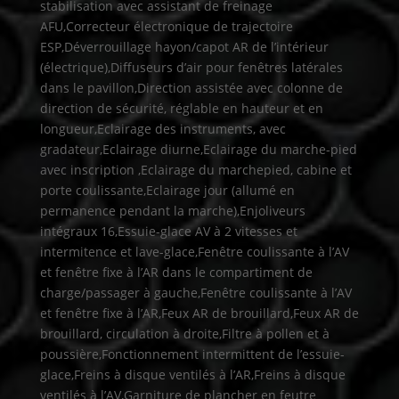
stabilisation avec assistant de freinage
AFU,Correcteur électronique de trajectoire
ESP,Déverrouillage hayon/capot AR de l’intérieur
(électrique),Diffuseurs d’air pour fenêtres latérales
dans le pavillon,Direction assistée avec colonne de
direction de sécurité, réglable en hauteur et en
longueur,Eclairage des instruments, avec
gradateur,Eclairage diurne,Eclairage du marche-pied
avec inscription ,Eclairage du marchepied, cabine et
porte coulissante,Eclairage jour (allumé en
permanence pendant la marche),Enjoliveurs
intégraux 16,Essuie-glace AV à 2 vitesses et
intermitence et lave-glace,Fenêtre coulissante à l’AV
et fenêtre fixe à l’AR dans le compartiment de
charge/passager à gauche,Fenêtre coulissante à l’AV
et fenêtre fixe à l’AR,Feux AR de brouillard,Feux AR de
brouillard, circulation à droite,Filtre à pollen et à
poussière,Fonctionnement intermittent de l’essuie-
glace,Freins à disque ventilés à l’AR,Freins à disque
ventilés à l’AV,Garniture de plancher en feutre