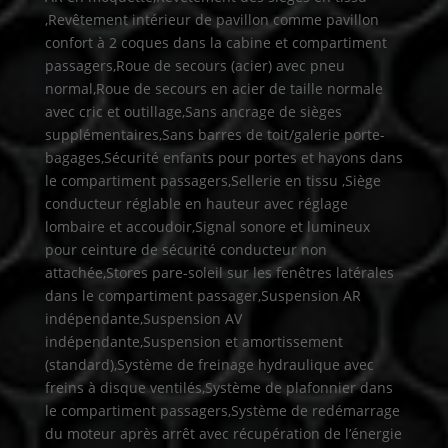
,Revêtement intérieur de pavillon comme pavillon
confort à 2 coques dans la cabine et compartiment
passagers,Roue de secours (acier) avec pneu
normal,Roue de secours en acier de taille normale
avec cric et outillage,Sans ancrage de sièges
supplémentaires,Sans barres de toit/galerie porte-
bagages,Sécurité enfants pour portes et hayons dans
le compartiment passagers,Sellerie en tissu ,Siège
conducteur réglable en hauteur avec réglage
lombaire et accoudoir,Signal sonore et lumineux
pour ceinture de sécurité conducteur non
attachée,Stores pare-soleil sur les fenêtres latérales
dans le compartiment passager,Suspension AR
indépendante,Suspension AV
indépendante,Suspension et amortissement
(standard),Système de freinage hydraulique avec
freins à disque ventilés,Système de plafonnier dans
le compartiment passagers,Système de redémarrage
du moteur après arrêt avec récupération de l’énergie