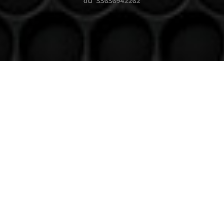
ou 33636942262
Venez nous voir
(uniquement sur RDV)
Du lundi au Samedi
9h à 12h – 14h à 18h30
Contact
Téléphone
06 36 94 22 62
Adresse
5 rue augustin Fresnel 85600 Montaigu