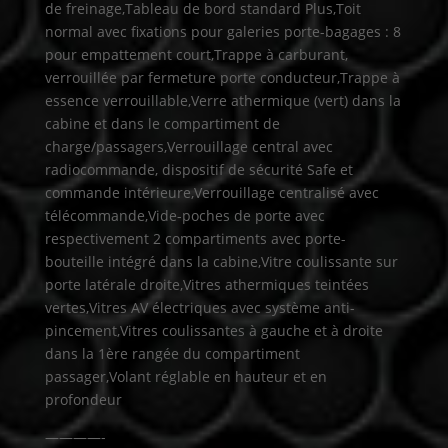
de freinage,Tableau de bord standard Plus,Toit
normal avec fixations pour galeries porte-bagages : 8
pour empattement court,Trappe à carburant,
verrouillée par fermeture porte conducteur,Trappe à
essence verrouillable,Verre athermique (vert) dans la
cabine et dans le compartiment de
charge/passagers,Verrouillage central avec
radiocommande, dispositif de sécurité Safe et
commande intérieure,Verrouillage centralisé avec
télécommande,Vide-poches de porte avec
respectivement 2 compartiments avec porte-
bouteille intégré dans la cabine,Vitre coulissante sur
porte latérale droite,Vitres athermiques teintées
vertes,Vitres AV électriques avec système anti-
pincement,Vitres coulissantes à gauche et à droite
dans la 1ère rangée du compartiment
passager,Volant réglable en hauteur et en
profondeur
————-