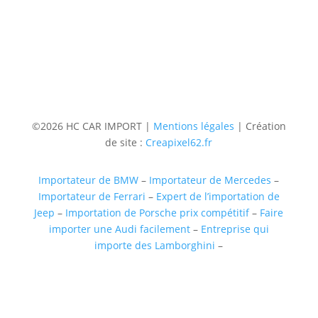
(uniquementsur RDV)
Suivre
Suivre
Suivre
Suivre
©2026 HC CAR IMPORT |
Mentions légales
| Création
de site :
Creapixel62.fr
Importateur de BMW
–
Importateur de Mercedes
–
Importateur de Ferrari
–
Expert de l’importation de
Jeep
–
Importation de Porsche prix compétitif
–
Faire
importer une Audi facilement
–
Entreprise qui
importe des Lamborghini
–