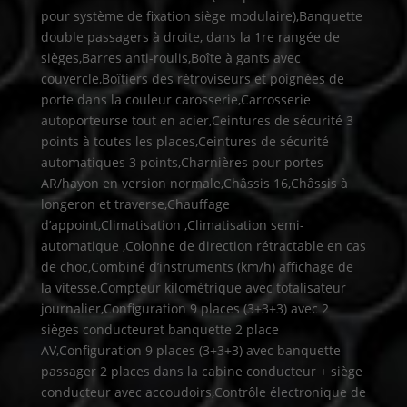
pour système de fixation siège modulaire),Banquette
double passagers à droite, dans la 1re rangée de
sièges,Barres anti-roulis,Boîte à gants avec
couvercle,Boîtiers des rétroviseurs et poignées de
porte dans la couleur carosserie,Carrosserie
autoporteurse tout en acier,Ceintures de sécurité 3
points à toutes les places,Ceintures de sécurité
automatiques 3 points,Charnières pour portes
AR/hayon en version normale,Châssis 16,Châssis à
longeron et traverse,Chauffage
d’appoint,Climatisation ,Climatisation semi-
automatique ,Colonne de direction rétractable en cas
de choc,Combiné d’instruments (km/h) affichage de
la vitesse,Compteur kilométrique avec totalisateur
journalier,Configuration 9 places (3+3+3) avec 2
sièges conducteuret banquette 2 place
AV,Configuration 9 places (3+3+3) avec banquette
passager 2 places dans la cabine conducteur + siège
conducteur avec accoudoirs,Contrôle électronique de