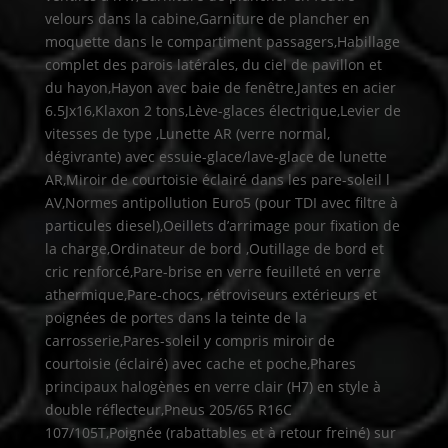
velours dans la cabine,Garniture de plancher en
moquette dans le compartiment passagers,Habillage
complet des parois latérales, du ciel de pavillon et
du hayon,Hayon avec baie de fenêtre,Jantes en acier
6.5Jx16,Klaxon 2 tons,Lève-glaces électrique,Levier de
vitesses de type ,Lunette AR (verre normal,
dégivrante) avec essuie-glace/lave-glace de lunette
AR,Miroir de courtoisie éclairé dans les pare-soleil l
AV,Normes antipollution Euro5 (pour TDI avec filtre à
particules diesel),Oeillets d’arrimage pour fixation de
la charge,Ordinateur de bord ,Outillage de bord et
cric renforcé,Pare-brise en verre feuilleté en verre
athermique,Pare-chocs, rétroviseurs extérieurs et
poignées de portes dans la teinte de la
carrosserie,Pares-soleil y compris miroir de
courtoisie (éclairé) avec cache et poche,Phares
principaux halogènes en verre clair (H7) en style à
double réflecteur,Pneus 205/65 R16C
107/105T,Poignée (rabattables et à retour freiné) sur