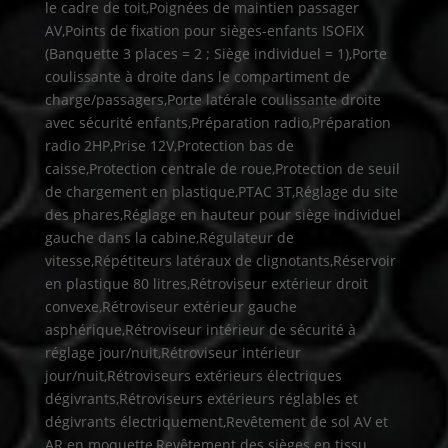
le cadre de toit,Poignées de maintien passager
AV,Points de fixation pour sièges-enfants ISOFIX
(Banquette 3 places = 2 ; Siège individuel = 1),Porte
coulissante à droite dans le compartiment de
charge/passagers,Porte latérale coulissante droite
avec sécurité enfants,Préparation radio,Préparation
radio 2HP,Prise 12V,Protection bas de
caisse,Protection centrale de roue,Protection de seuil
de chargement en plastique,PTAC 3T,Réglage du site
des phares,Réglage en hauteur pour siège individuel
gauche dans la cabine,Régulateur de
vitesse,Répétiteurs latéraux de clignotants,Réservoir
en plastique 80 litres,Rétroviseur extérieur droit
convexe,Rétroviseur extérieur gauche
asphérique,Rétroviseur intérieur de sécurité à
réglage jour/nuit,Rétroviseur intérieur
jour/nuit,Rétroviseurs extérieurs électriques
dégivrants,Rétroviseurs extérieurs réglables et
dégivrants électriquement,Revêtement de sol AV et
AR en moquette,Revêtement des sièges en tissu