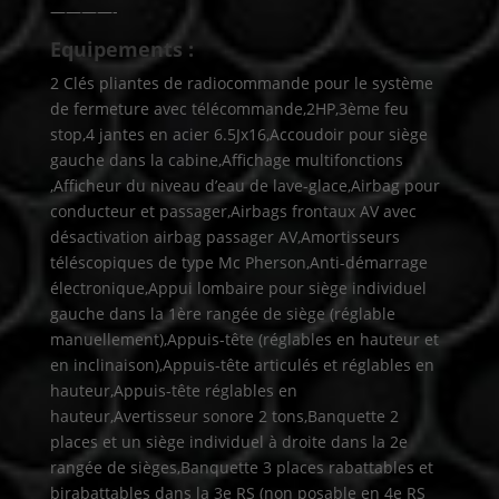
————-
Equipements :
2 Clés pliantes de radiocommande pour le système
de fermeture avec télécommande,2HP,3ème feu
stop,4 jantes en acier 6.5Jx16,Accoudoir pour siège
gauche dans la cabine,Affichage multifonctions
,Afficheur du niveau d’eau de lave-glace,Airbag pour
conducteur et passager,Airbags frontaux AV avec
désactivation airbag passager AV,Amortisseurs
téléscopiques de type Mc Pherson,Anti-démarrage
électronique,Appui lombaire pour siège individuel
gauche dans la 1ère rangée de siège (réglable
manuellement),Appuis-tête (réglables en hauteur et
en inclinaison),Appuis-tête articulés et réglables en
hauteur,Appuis-tête réglables en
hauteur,Avertisseur sonore 2 tons,Banquette 2
places et un siège individuel à droite dans la 2e
rangée de sièges,Banquette 3 places rabattables et
birabattables dans la 3e RS (non posable en 4e RS