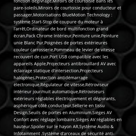
fonction dégivrage,Miroirs de courtoisie dans les
pare-soleils,Miroirs de courtoisie pour conducteur et
passager,Motorisations BlueMotion Technology :
système Start-Stop de coupure du moteur à
l’arrêt,Ordinateur de bord multifonction grand
écran,Pack Chrome Intérieur,Peinture unie,Peinture
unie Blanc Pur,Poignées de portes extérieures
couleur carrosserie,Pommeau de levier de vitesse
recouvert de cuir,Port USB compatible avec les
appareils Apple,Projecteurs antibrouillard AV avec
éclairage statique d’intersection,Projecteurs
halogènes,Protection antidémarrage
électronique,Régulateur de vitesse,Rétroviseur
intérieur jour/nuit automatique,Rétroviseurs
extérieurs réglables électriquement et dégivrants,
asphérique côté conducteur,Sellerie en tissu
Design,Seuils de portes en Aluminium,Sièges AV
Confort avec réglage lombaire,Sièges AV réglables en
hauteur,Spoiler sur le hayon AR,Système Audio &
Infotainment ,Système d’arceaux de sécurité anti-