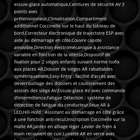
essuie-glace automatique,Ceintures de sécurité AV 3
points avec
prétensionneur,Climatisation,Compartiment
additionnel Coccinelle sur le haut du tableau de
bord,Correcteur électronique de trajectoire ESP avec
aide au démarrage en côte,Couvre capote
amovible,Direction électromécanique à assistance
variable en fonction de la vitesse,Dispositif de
fixation pour 2 sièges enfants suivant norme Isofix
aux places AR,Dossier de sièges AR rabattables
symétriquement,Easy-Entry : facilité d’accès avec
déverrouillage des dossiers et coulissement des
assises des siège AV,Essuie-glace AV avec commande
d’intermittence,Fatigue Détection : système de
détection de fatigue du conducteur,Feux AR à
LED,Hill-Hold : Assistant au démarrage en côte grâce
à une fonction anti-recul,Inscription Coccinelle sur la
malle AR,Jantes en alliage léger ,Levier de frein à
main recouvert de cuir,Lunette AR en verre avec