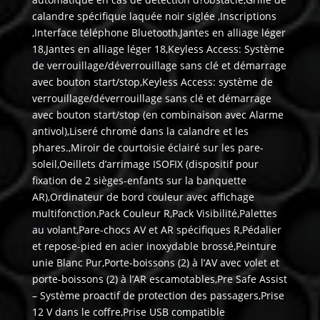
calandre spécifique laquée noir siglée ,Inscriptions
,Interface téléphone Bluetooth,Jantes en alliage léger
18,Jantes en alliage léger 18,Keyless Access: Système
de verrouillage/déverrouillage sans clé et démarrage
avec bouton start/stop,Keyless Access: système de
verrouillage/déverrouillage sans clé et démarrage
avec bouton start/stop (en combinaison avec Alarme
antivol),Liseré chromé dans la calandre et les
phares.,Miroir de courtoisie éclairé sur les pare-
soleil,Oeillets d’arrimage ISOFIX (dispositif pour
fixation de 2 sièges-enfants sur la banquette
AR),Ordinateur de bord couleur avec affichage
multifonction,Pack Couleur R,Pack Visibilité,Palettes
au volant,Pare-chocs AV et AR spécifiques R,Pédalier
et repose-pied en acier inoxydable brossé,Peinture
unie Blanc Pur,Porte-boissons (2) à l’AV avec volet et
porte-boissons (2) à l’AR escamotables,Pre Safe Assist
– Système proactif de protection des passagers,Prise
12 V dans le coffre,Prise USB compatible