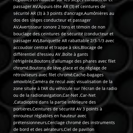
passager AV,Appuis-tête AR (3) et ceintures de
sécurité AR (3) à 3 points d’ancrage,Aumônières au
dos des sièges conducteur et passager
AV,Avertisseur sonore 2 tons et témoin de non
bouclage des ceintures de sécurité (conducteur et
passager AV),Banquette AR rabattable 2/3-1/3 avec
accoudoir central et trappe à skis,Blocage de
différentiel d?essieu AV ,Boîte à gants
réfrigérée,Boutons d’allumage des phares avec filet
chromé,Boutons de lève-glace et de réglage de
rétroviseurs avec filet chromé,Cache-bagages
amovible,Caméra de recul avec visualisation de la
zone située à l’AR du véhicule sur l’écran de la radio
ou de la radionavigation,Car-Net ,Car-Net
,Catadioptre dans la partie inférieure des
portières,Ceintures de sécurité AV 3 points à
enrouleur réglables en hauteur avec
prétensionneurs,Cerclage chromé des instruments
de bord et des aérateurs,Ciel de pavillon