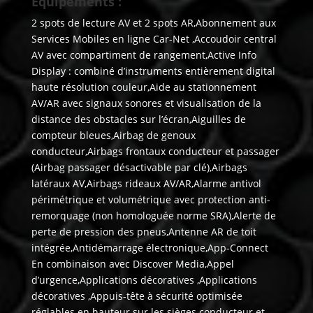
Equipements :
2 spots de lecture AV et 2 spots AR,Abonnement aux
Services Mobiles en ligne Car-Net ,Accoudoir central
AV avec compartiment de rangement,Active Info
Display : combiné d’instruments entièrement digital
haute résolution couleur,Aide au stationnement
AV/AR avec signaux sonores et visualisation de la
distance des obstacles sur l’écran,Aiguilles de
compteur bleues,Airbag de genoux
conducteur,Airbags frontaux conducteur et passager
(Airbag passager désactivable par clé),Airbags
latéraux AV,Airbags rideaux AV/AR,Alarme antivol
périmétrique et volumétrique avec protection anti-
remorquage (non homologuée norme SRA),Alerte de
perte de pression des pneus,Antenne AR de toit
intégrée,Antidémarrage électronique,App-Connect
En combinaison avec Discover Media,Appel
d’urgence,Applications décoratives ,Applications
décoratives ,Appuis-tête à sécurité optimisée
réglables en hauteur sur les sièges conducteur et