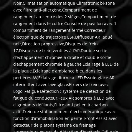
Noir,Climatisation automatique Climatronic bi-zone
avec filtre anti-allergène,Compartiment de
rangement au centre des 2 sièges,Compartiment de
rangement dans le coffre,Console de pavillon avec 1
compartiment de rangement fermé,Correcteur
électronique de trajectoire ESP,Diffuseur AR laqué
noir,Direction progressive,Disques de frein
17,Disques de frein ventilés à l’AR,Double sortie
d’echappement chromée à droite et double sortie
d’echappement chromée à gauche,Eclairage à LED de
la plaque,Eclairage d’ambiance bleu dans les
portières AV,Eclairage diurne à LED,Essuie-glace AR
intermittent avec lave-glace,Etriers de frein avec
Logo ,Fatigue Détection : système de détection de
fatigue du conducteur,Feux AR sombres à LED avec
clignotants défilants,Filtre anti pollen à charbon
actif,Frein de stationnement électromécanique avec
fonction d’immobilisation en pente ,Front Assist avec
detecteur de piétons système de freinage
automatique en cas de détection d?obstacle,Grille de