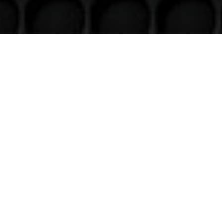
Venez nous voir
(uniquement sur RDV)
Du lundi au Samedi
9h à 12h – 14h à 18h30
Contact
Téléphone
06 36 94 22 62
Adresse
5 rue augustin Fresnel 85600 Montaigu
(uniquementsur RDV)
Suivre
Suivre