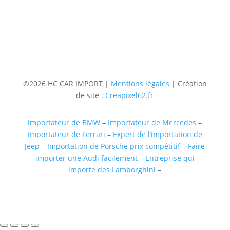
(uniquementsur RDV)
Suivre
Suivre
Suivre
Suivre
©2026 HC CAR IMPORT |
Mentions légales
| Création
de site :
Creapixel62.fr
Importateur de BMW
–
Importateur de Mercedes
–
Importateur de Ferrari
–
Expert de l’importation de
Jeep
–
Importation de Porsche prix compétitif
–
Faire
importer une Audi facilement
–
Entreprise qui
importe des Lamborghini
–