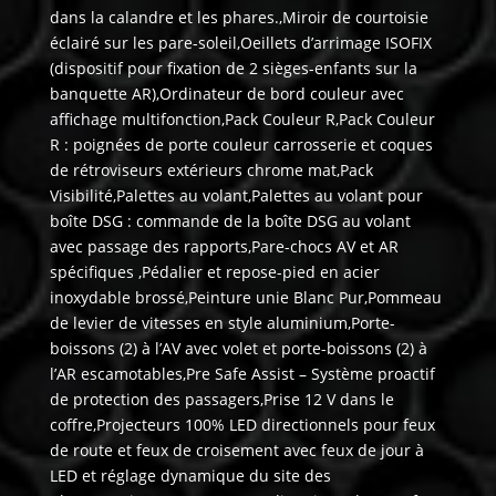
dans la calandre et les phares.,Miroir de courtoisie
éclairé sur les pare-soleil,Oeillets d’arrimage ISOFIX
(dispositif pour fixation de 2 sièges-enfants sur la
banquette AR),Ordinateur de bord couleur avec
affichage multifonction,Pack Couleur R,Pack Couleur
R : poignées de porte couleur carrosserie et coques
de rétroviseurs extérieurs chrome mat,Pack
Visibilité,Palettes au volant,Palettes au volant pour
boîte DSG : commande de la boîte DSG au volant
avec passage des rapports,Pare-chocs AV et AR
spécifiques ,Pédalier et repose-pied en acier
inoxydable brossé,Peinture unie Blanc Pur,Pommeau
de levier de vitesses en style aluminium,Porte-
boissons (2) à l’AV avec volet et porte-boissons (2) à
l’AR escamotables,Pre Safe Assist – Système proactif
de protection des passagers,Prise 12 V dans le
coffre,Projecteurs 100% LED directionnels pour feux
de route et feux de croisement avec feux de jour à
LED et réglage dynamique du site des