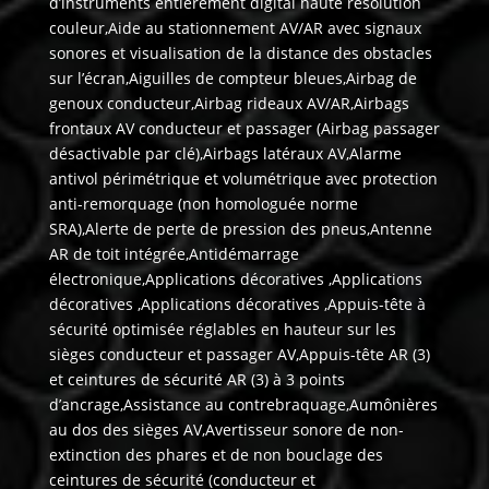
d’instruments entièrement digital haute résolution
couleur,Aide au stationnement AV/AR avec signaux
sonores et visualisation de la distance des obstacles
sur l’écran,Aiguilles de compteur bleues,Airbag de
genoux conducteur,Airbag rideaux AV/AR,Airbags
frontaux AV conducteur et passager (Airbag passager
désactivable par clé),Airbags latéraux AV,Alarme
antivol périmétrique et volumétrique avec protection
anti-remorquage (non homologuée norme
SRA),Alerte de perte de pression des pneus,Antenne
AR de toit intégrée,Antidémarrage
électronique,Applications décoratives ,Applications
décoratives ,Applications décoratives ,Appuis-tête à
sécurité optimisée réglables en hauteur sur les
sièges conducteur et passager AV,Appuis-tête AR (3)
et ceintures de sécurité AR (3) à 3 points
d’ancrage,Assistance au contrebraquage,Aumônières
au dos des sièges AV,Avertisseur sonore de non-
extinction des phares et de non bouclage des
ceintures de sécurité (conducteur et