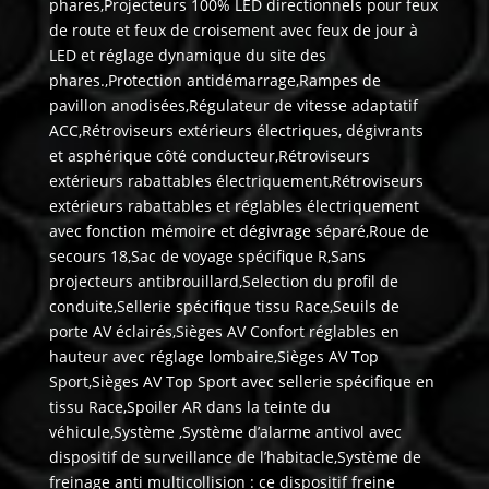
phares,Projecteurs 100% LED directionnels pour feux
de route et feux de croisement avec feux de jour à
LED et réglage dynamique du site des
phares.,Protection antidémarrage,Rampes de
pavillon anodisées,Régulateur de vitesse adaptatif
ACC,Rétroviseurs extérieurs électriques, dégivrants
et asphérique côté conducteur,Rétroviseurs
extérieurs rabattables électriquement,Rétroviseurs
extérieurs rabattables et réglables électriquement
avec fonction mémoire et dégivrage séparé,Roue de
secours 18,Sac de voyage spécifique R,Sans
projecteurs antibrouillard,Selection du profil de
conduite,Sellerie spécifique tissu Race,Seuils de
porte AV éclairés,Sièges AV Confort réglables en
hauteur avec réglage lombaire,Sièges AV Top
Sport,Sièges AV Top Sport avec sellerie spécifique en
tissu Race,Spoiler AR dans la teinte du
véhicule,Système ,Système d’alarme antivol avec
dispositif de surveillance de l’habitacle,Système de
freinage anti multicollision : ce dispositif freine