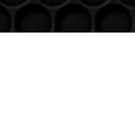
Venez nous voir
(uniquement sur RDV)
Du lundi au Samedi
9h à 12h – 14h à 18h30
Contact
Téléphone
06 36 94 22 62
Adresse
5 rue augustin Fresnel 85600 Montaigu