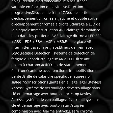
noir,Direction électromécanique à assistance
variable en fonction de la vitesse,Direction
progressive,Disques de frein 17,Double sortie
d’échappement chromée à gauche et double sortie
d?échappement chromée à droite,Eclairage à LED de
la plaque d’immatriculation AR,Eclairage d’ambiance
bleu dans les portières AV,Eclairage diurne à LED,ESP
+ ABS + EDS + EBV + ASR + MSR,Essuie-glace AR
intermittent avec lave-glace,Etriers de frein avec
Logo ,Fatigue Détection : système de détection de
fatigue du conducteur,Feux AR à LED,Filtre anti
pollen à charbon actif,Frein de stationnement
électromécanique avec fonction d’immobilisation en
pente ,Grille de calandre spécifique laquée noir
siglée ?R?,Inscriptions ,Jantes en alliage léger ,Keyless
Access: Système de verrouillage/déverrouillage sans
clé et démarrage avec bouton start/stop,Keyless
Access: système de verrouillage/déverrouillage sans
clé et démarrage avec bouton start/stop (en
combinaison avec Alarme antivol),Liseré chromé