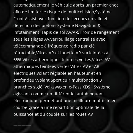
automatiquement le véhicule après un premier choc
afin de limiter le risque de multicollision,Système
Front Assist avec fonction de secours en ville et
détection des piétons,Système Navigation &
Infotainment ,Tapis de sol AV/AR,Tiroir de rangement
sous les sièges AV,Verrouillage centralisé avec
télécommande à fréquence radio par clé
rétractable,Vitres AR et lunette AR surteintées à
65%,Vitres athermiques teintées vertes,Vitres AV
athermiques teintées vertes,Vitres AV et AR
électriques,Volant réglable en hauteur et en
profondeur,Volant Sport cuir multifonction 3
branches siglé ,Volkswagen e-Pass,XDS : Système
agissant comme un différentiel autobloquant
électronique permettant une meilleure motricité en
courbe grâce à une répartition optimale de la
puissance et du couple sur les roues AV
————-