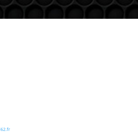
ntaigu (uniquementsur RDV)
Suivre
Suivre
Suivre
Suivre
62.fr