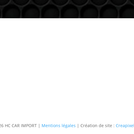
Contact
Téléphone
06 36 94 22 62
Adresse
5 rue augustin Fresnel 85600 Mo
6 HC CAR IMPORT |
Mentions légales
| Création de site :
Creapixel