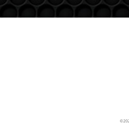
Venez nous voir
(uniquement sur RDV)
Du lundi au Samedi
9h à 12h – 14h à 18h30
©202