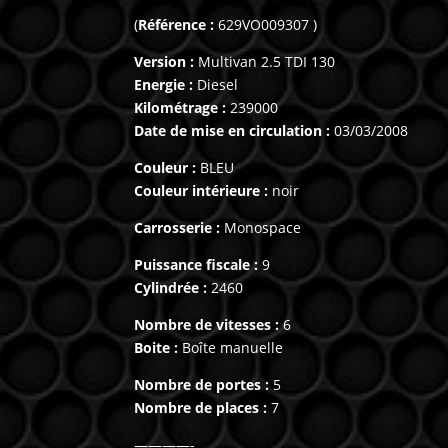
(
Référence :
629VO009307 )
Version :
Multivan 2.5 TDI 130
Energie :
Diesel
Kilométrage :
239000
Date de mise en circulation :
03/03/2008
Couleur :
BLEU
Couleur intérieure :
noir
Carrosserie :
Monospace
Puissance fiscale :
9
Cylindrée :
2460
Nombre de vitesses :
6
Boite :
Boîte manuelle
Nombre de portes :
5
Nombre de places :
7
————-