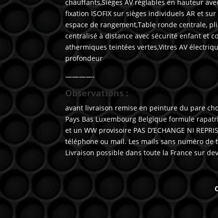
chauffants,Sièges AV réglables en hauteur avec
fixation ISOFIX sur sièges individuels AR et su
espace de rangement,Table ronde centrale, pli
centralisé à distance avec sécurité enfant et 
athermiques teintées vertes,Vitres AV électriq
profondeur
————-
Observations :
avant livraison remise en peinture du pare choc
Pays Bas Luxembourg Belgique formule rapatr
et un WW provisoire PAS D’ECHANGE NI REPRISE
téléphone ou mail. Les mails sans numéro de t
Livraison possible dans toute la France sur d
C