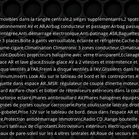
t amovibles dans la rangée centrale,2 sièges supplémentaires,2 spots
tationnement AV et AR,Airbag conducteur et passager,Airbag pass
 intégrée,Anti-démarrage électronique,Anti-patinage ASR,Baguettes 
 3 places,Boîte à gants verrouillable, éclairée et réfrigérée,Cache-
llume-cigare,Climatisation Climatronic 3 zones conducteur,Climatis
tée,Doubles projecteurs halogène avec verre transparent,Eclairage 
ace AR et lave glace,Essuie-glace AV à 2 vitesses et intermitence et
que ventilés à l’AR,Freins à disque ventilés à l’AV,Glissières dans l
nium,Inserts Look Alu sur le tableau de bord et les contreportes AV,J
quette dans espace AR.,MSR: régulateur de couple d’inertie moteur
lard AV,Pare-chocs et boîtier de rétroviseurs extérieurs dans la coul
ourtoisie eclairé,Phares antibrouillard AV,Phares halogènes équipé
nées de portes couleur carrosserie,Porte coulissante latérale droit
-gobelet,Prise 12V sur le tableau de bord, deux dans l’espace AR et 
fre,Protection antidémarrage Immotronic,Radio CD ,Range-bouteille
eurs latéraux de clignotants,Rétroviseurs extérieurs électriques d
ux de pare-soleil sur les 4 vitres latérales AR,Roue de secours en