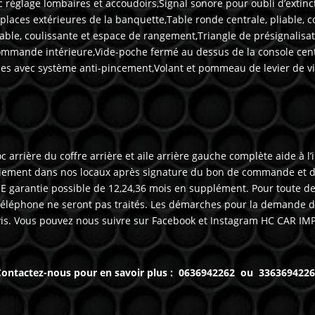
 réglage lombaires et accoudoirs,Signal sonore pour oubli d’extin
r places extérieures de la banquette,Table ronde centrale, pliable, c
able, coulissante et espace de rangement,Triangle de présignalisat
commande intérieure,Vide-poche fermé au dessus de la console cent
ues avec système anti-pincement,Volant et pommeau de levier de vi
 arrière du coffre arrière et aile arrière gauche complète aide à l
iement dans nos locaux après signature du bon de commande et du
 garantie possible de 12,24,36 mois en supplément. Pour toute d
éléphone ne seront pas traités. Les démarches pour la demande de 
evis. Vous pouvez nous suivre sur Facebook et Instagram HC CAR IM
ontactez-nous pour en savoir plus : 0636942262 ou 336369422