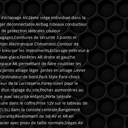
 d’éclairage AV,2ème siège individuel dans la
ager déconnectable,Airbag rideaux conducteur
de protection latérales couleur
bagages,Ceintures de sécurité 3 points et
ation électronique Climatronic,Contour de
bleu sur les instruments,Eclairage intérieur à
 lave-glace,Fenêtres AR droite et gauche
’espace AR permettant de faire coulisser les
antes alliage léger ,Jantes en alliage ,Levier
,Ordinateur de bord,Pack Style Pare-chocs
eur de la carrosserie,Pares-soleil pour le
s d’un réglage du site,Poches aumonières au
e avec sécurité enfants,Porte latérale
une dans le coffre,Prise 12V sur le tableau de
 (1.5L) dans la console centrale,Rangement
égivrants,Revêtement de sol AV et AR en
 acier avec pneu de taille normale,Sièges AV