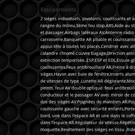
Equipements :
2 siéges individuels, pivotants, coulissants e
rangée du milieu,3ème feu stop,ABS,Aide au s
et passager,Airbags latéraux AV,Antenne radio
carrosserie,Banquette AR pliable et coulissante
appui-tête à toutes les places,Cendrier avec a
calandre chromé,Couvre bagage,Direction assis
extinction temporisée.,ESP,ESP et EDL,Essuie-gl
coulissantes,Feux antibrouillard AR,Freins à dis
sièges,Hayon avec baie de fenêtre,Inserts alumi
de vitesses de type ,Lunette AR dégivrante,Mo
peints, feux AV double optique, feux antibrouil
conducteur et le passager AV avec miroir de c
dos des sièges AV,Poignées de maintien AR,Poig
coulissante gauche avec sécurité enfants,Porte
bord, une dans l’espace AR et une dans le cof
dans l’espace AR,Régulateur de vitesse,Répétit
moquette,Revêtement des sièges en tissu ,Ridea