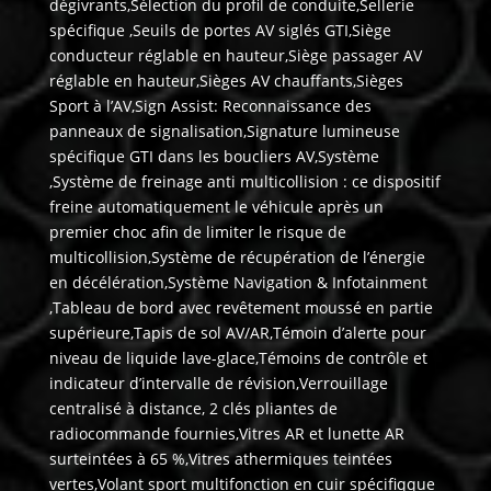
dégivrants,Sélection du profil de conduite,Sellerie
spécifique ,Seuils de portes AV siglés GTI,Siège
conducteur réglable en hauteur,Siège passager AV
réglable en hauteur,Sièges AV chauffants,Sièges
Sport à l’AV,Sign Assist: Reconnaissance des
panneaux de signalisation,Signature lumineuse
spécifique GTI dans les boucliers AV,Système
,Système de freinage anti multicollision : ce dispositif
freine automatiquement le véhicule après un
premier choc afin de limiter le risque de
multicollision,Système de récupération de l’énergie
en décélération,Système Navigation & Infotainment
,Tableau de bord avec revêtement moussé en partie
supérieure,Tapis de sol AV/AR,Témoin d’alerte pour
niveau de liquide lave-glace,Témoins de contrôle et
indicateur d’intervalle de révision,Verrouillage
centralisé à distance, 2 clés pliantes de
radiocommande fournies,Vitres AR et lunette AR
surteintées à 65 %,Vitres athermiques teintées
vertes,Volant sport multifonction en cuir spécifiqque