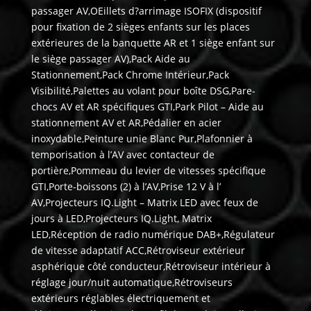
passager AV,OEillets d?arrimage ISOFIX (dispositif
pour fixation de 2 sièges enfants sur les places
extérieures de la banquette AR et 1 siège enfant sur
le siège passager AV),Pack Aide au
Stationnement,Pack Chrome Intérieur,Pack
Visibilité,Palettes au volant pour boîte DSG,Pare-
chocs AV et AR spécifiques GTI,Park Pilot – Aide au
stationnement AV et AR,Pédalier en acier
inoxydable,Peinture unie Blanc Pur,Plafonnier à
temporisation à l’AV avec contacteur de
portière,Pommeau du levier de vitesses spécifique
GTI,Porte-boissons (2) à l’AV,Prise 12 V à l’
AV,Projecteurs IQ.Light – Matrix LED avec feux de
jours à LED,Projecteurs IQ.Light, Matrix
LED,Réception de radio numérique DAB+,Régulateur
de vitesse adaptatif ACC,Rétroviseur extérieur
asphérique côté conducteur,Rétroviseur intérieur à
réglage jour/nuit automatique,Rétroviseurs
extérieurs réglables électriquement et