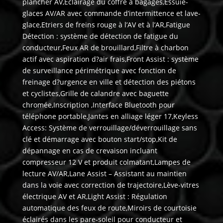
plancher AV,Eclairage du coffre à bagages,Essuie-
glaces AV/AR avec commande d’intermittence et lave-
glace,Etriers de freins rouge à l’AV et à l’AR,Fatigue
Détection : système de détection de fatigue du
conducteur,Feux AR de brouillard,Filtre à charbon
actif avec aspiration d?air frais,Front Assist : système
de surveillance périmétrique avec fonction de
freinage d?urgence en ville et détection des piétons
et cyclistes,Grille de calandre avec baguette
chromée,Inscription ,Interface Bluetooth pour
téléphone portable,Jantes en alliage léger 17,Keyless
Access: Système de verrouillage/déverrouillage sans
clé et démarrage avec bouton start/stop,Kit de
dépannage en cas de crevaison incluant
compresseur 12 V et produit colmatant,Lampes de
lecture AV/AR,Lane Assist – Assistant au maintien
dans la voie avec correction de trajectoire,Lève-vitres
électrique AV et AR,Light Assist : Régulation
automatique des feux de route,Miroirs de courtoisie
éclairés dans les pare-soleil pour conducteur et