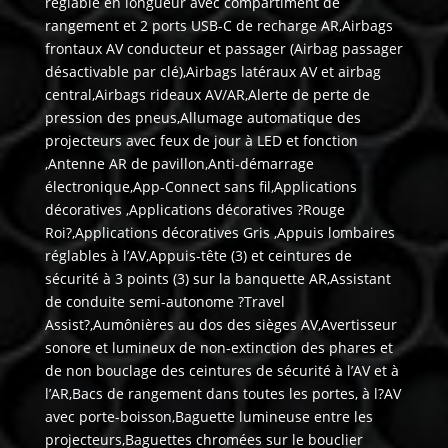
réglable en longueur avec compartiment de
rangement et 2 ports USB-C de recharge AR,Airbags
frontaux AV conducteur et passager (Airbag passager
désactivable par clé),Airbags latéraux AV et airbag
central,Airbags rideaux AV/AR,Alerte de perte de
pression des pneus,Allumage automatique des
projecteurs avec feux de jour à LED et fonction
,Antenne AR de pavillon,Anti-démarrage
électronique,App-Connect sans fil,Applications
décoratives ,Applications décoratives ?Rouge
Roi?,Applications décoratives Gris ,Appuis lombaires
réglables à l’AV,Appuis-tête (3) et ceintures de
sécurité à 3 points (3) sur la banquette AR,Assistant
de conduite semi-autonome ?Travel
Assist?,Aumônières au dos des sièges AV,Avertisseur
sonore et lumineux de non-extinction des phares et
de non bouclage des ceintures de sécurité à l’AV et à
l’AR,Bacs de rangement dans toutes les portes, à l?AV
avec porte-boisson,Baguette lumineuse entre les
projecteurs,Baguettes chromées sur le bouclier