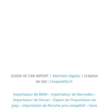
Contact
Téléphone
06 36 94 22 62
Adresse
5 rue augustin Fresnel 85600 Montaigu
(uniquementsur RDV)
Suivre
Suivre
Suivre
Suivre
©2026 HC CAR IMPORT |
Mentions légales
| Création
de site :
Creapixel62.fr
Importateur de BMW
–
Importateur de Mercedes
–
Importateur de Ferrari
–
Expert de l’importation de
Jeep
–
Importation de Porsche prix compétitif
–
Faire