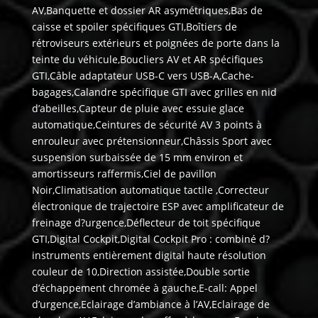
AV,Banquette et dossier AR asymétriques,Bas de
caisse et spoiler spécifiques GTI,Boîtiers de
rétroviseurs extérieurs et poignées de porte dans la
teinte du véhicule,Boucliers AV et AR spécifiques
GTI,Câble adaptateur USB-C vers USB-A,Cache-
bagages,Calandre spécifique GTI avec grilles en nid
d’abeilles,Capteur de pluie avec essuie glace
automatique,Ceintures de sécurité AV 3 points à
enrouleur avec prétensionneur,Châssis Sport avec
suspension surbaissée de 15 mm environ et
amortisseurs raffermis,Ciel de pavillon
Noir,Climatisation automatique tactile ,Correcteur
électronique de trajectoire ESP avec amplificateur de
freinage d?urgence,Déflecteur de toit spécifique
GTI,Digital Cockpit,Digital Cockpit Pro : combiné d?
instruments entièrement digital haute résolution
couleur de 10,Direction assistée,Double sortie
d’échappement chromée à gauche,E-call: Appel
d’urgence,Eclairage d’ambiance à l’AV,Eclairage de