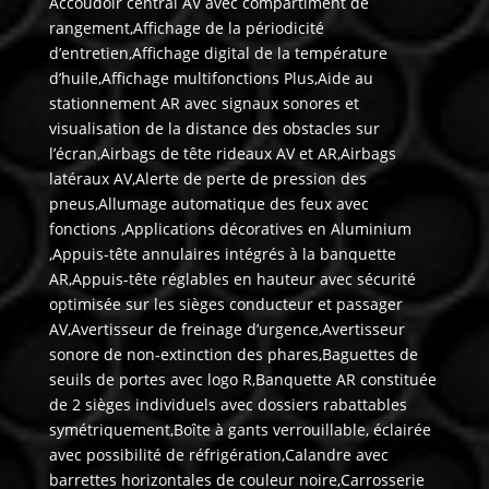
Accoudoir central AV avec compartiment de
rangement,Affichage de la périodicité
d’entretien,Affichage digital de la température
d’huile,Affichage multifonctions Plus,Aide au
stationnement AR avec signaux sonores et
visualisation de la distance des obstacles sur
l’écran,Airbags de tête rideaux AV et AR,Airbags
latéraux AV,Alerte de perte de pression des
pneus,Allumage automatique des feux avec
fonctions ,Applications décoratives en Aluminium
,Appuis-tête annulaires intégrés à la banquette
AR,Appuis-tête réglables en hauteur avec sécurité
optimisée sur les sièges conducteur et passager
AV,Avertisseur de freinage d’urgence,Avertisseur
sonore de non-extinction des phares,Baguettes de
seuils de portes avec logo R,Banquette AR constituée
de 2 sièges individuels avec dossiers rabattables
symétriquement,Boîte à gants verrouillable, éclairée
avec possibilité de réfrigération,Calandre avec
barrettes horizontales de couleur noire,Carrosserie