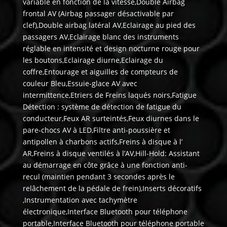
variable en fonction de la vitesse,Double Airbag
frontal AV (Airbag passager désactivable par
clef),Double airbag latéral AV,Eclairage au pied des
passagers AV,Eclairage blanc des instruments
réglable en intensité et design nocturne rouge pour
les boutons,Eclairage diurne,Eclairage du
coffre,Entourage et aiguilles de compteurs de
couleur Bleu,Essuie-glace AV avec
intermittence,Etriers de Freins laqués noirs,Fatigue
Détection : système de détection de fatigue du
conducteur,Feux AR surteintés,Feux diurnes dans le
pare-chocs AV à LED,Filtre anti-poussière et
antipollen à charbons actifs,Freins à disque à l’
AR,Freins à disque ventilés à l’AV,Hill-Hold: Assistant
au démarrage en côte grâce à une fonction anti-
recul (maintien pendant 3 secondes après le
relâchement de la pédale de frein),Inserts décoratifs
,Instrumentation avec tachymètre
électronique,Interface Bluetooth pour téléphone
portable,Interface Bluetooth pour téléphone portable