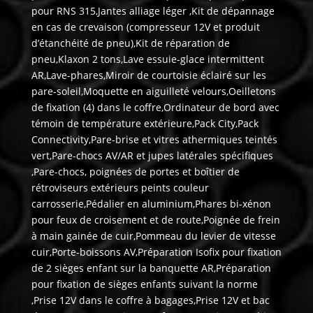
pour RNS 315,Jantes alliage léger ,Kit de dépannage
en cas de crevaison (compresseur 12V et produit
d’étanchéité de pneu),Kit de réparation de
pneu,Klaxon 2 tons,Lave essuie-glace intermittent
AR,Lave-phares,Miroir de courtoisie éclairé sur les
pare-soleil,Moquette en aiguilleté velours,Oeilletons
de fixation (4) dans le coffre,Ordinateur de bord avec
témoin de température extérieure,Pack City,Pack
Connectivity,Pare-brise et vitres athermiques teintés
vert,Pare-chocs AV/AR et jupes latérales spécifiques
,Pare-chocs, poignées de portes et boîtier de
rétroviseurs extérieurs peints couleur
carrosserie,Pédalier en aluminium,Phares bi-xénon
pour feux de croisement et de route,Poignée de frein
à main gainée de cuir,Pommeau du levier de vitesse
cuir,Porte-boissons AV,Préparation Isofix pour fixation
de 2 sièges enfant sur la banquette AR,Préparation
pour fixation de sièges enfants suivant la norme
,Prise 12V dans le coffre à bagages,Prise 12V et bac