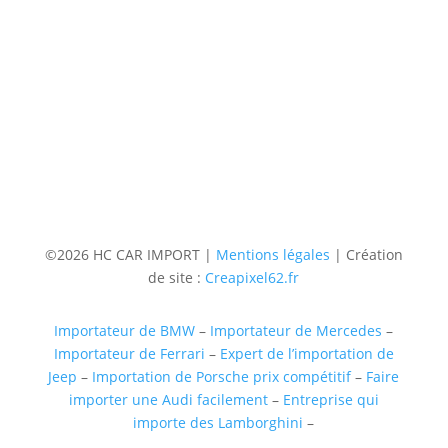
06 36 94 22 62
Adresse
5 rue augustin Fresnel 85600 Montaigu
(uniquementsur RDV)
Suivre
Suivre
Suivre
Suivre
©2026 HC CAR IMPORT |
Mentions légales
| Création
de site :
Creapixel62.fr
Importateur de BMW
–
Importateur de Mercedes
–
Importateur de Ferrari
–
Expert de l’importation de
Jeep
–
Importation de Porsche prix compétitif
–
Faire
importer une Audi facilement
–
Entreprise qui
importe des Lamborghini
–