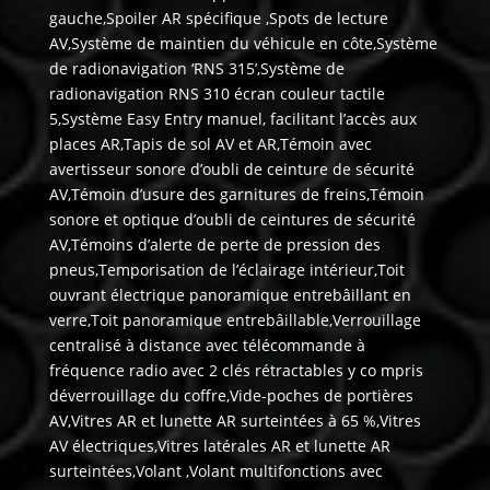
gauche,Spoiler AR spécifique ,Spots de lecture
AV,Système de maintien du véhicule en côte,Système
de radionavigation ‘RNS 315’,Système de
radionavigation RNS 310 écran couleur tactile
5,Système Easy Entry manuel, facilitant l’accès aux
places AR,Tapis de sol AV et AR,Témoin avec
avertisseur sonore d’oubli de ceinture de sécurité
AV,Témoin d’usure des garnitures de freins,Témoin
sonore et optique d’oubli de ceintures de sécurité
AV,Témoins d’alerte de perte de pression des
pneus,Temporisation de l’éclairage intérieur,Toit
ouvrant électrique panoramique entrebâillant en
verre,Toit panoramique entrebâillable,Verrouillage
centralisé à distance avec télécommande à
fréquence radio avec 2 clés rétractables y co mpris
déverrouillage du coffre,Vide-poches de portières
AV,Vitres AR et lunette AR surteintées à 65 %,Vitres
AV électriques,Vitres latérales AR et lunette AR
surteintées,Volant ,Volant multifonctions avec