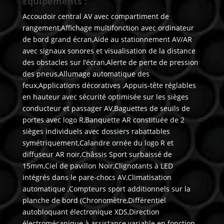
Equipements :
Accoudoir central AV avec compartiment de
rangement,Affichage multifonction avec ordinateur
de bord grand écran,Aide au stationnement AV/AR
avec signaux sonores et visualisation de la distance
des obstacles sur l’écran,Alerte de perte de pression
des pneus,Allumage automatique des
feux,Applications décoratives ,Appuis-tête réglables
en hauteur avec sécurité optimisée sur les sièges
conducteur et passager AV,Baguettes de seuils de
portes avec logo R,Banquette AR constituée de 2
sièges individuels avec dossiers rabattables
symétriquement,Calandre ornée du logo R et
diffuseur AR noir,Châssis Sport surbaissé de
15mm,Ciel de pavillon Noir,Clignotants à LED
intégrés dans le pare-chocs AV,Climatisation
automatique ,Compteurs sport additionnels sur la
planche de bord (Chronomètre,Différentiel
autobloquant électronique XDS,Direction
électromécanique à assistance variable en fonction