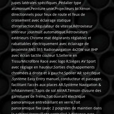
jupes latérales spécifiques ,Pédalier type
aluminium,Peinture unie,Projecteurs bi-Xénon
directionnels pour feux de route et feux de
croisement avec éclairage statique
d’intersection,Régulateur de vitesse,Rétroviseur
intérieur jour/nuit automatique,Rétroviseurs
extérieurs Chrome mat dégivrants réglables et
rabattables électriquement avec éclairage de
proximité,RNS 315 Radionavigation 4x20W sur 8HP
avec écran tactile couleur 5,Sellerie en
Tissu/Microfibre Race avec logo R,Sièges AV Sport
avec réglage en hauteur,Sorties d’echappements
chromées à droite et à gauche,Spoiler AR spécifique
,Système Easy Entry manuel, conducteur et passager,
facilitant l’accès aux places AR,Système Navigation &
Infotainment ,Tapis de sol AV/AR,Témoin d’usure des
garnitures de freins,Toit ouvrant électrique
panoramique entrebâillant en verre,Toit
panoramique fixe (avec 2 poignées de maintien dans
la cabine),Verrouillage centralisé à distance avec