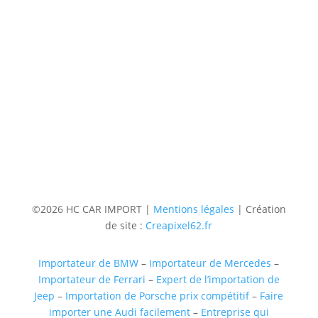
Contact
Téléphone
06 36 94 22 62
Adresse
5 rue augustin Fresnel 85600 Montaigu
(uniquementsur RDV)
Suivre
Suivre
Suivre
Suivre
©2026 HC CAR IMPORT |
Mentions légales
| Création
de site :
Creapixel62.fr
Importateur de BMW
–
Importateur de Mercedes
–
Importateur de Ferrari
–
Expert de l’importation de
Jeep
–
Importation de Porsche prix compétitif
–
Faire
importer une Audi facilement
–
Entreprise qui