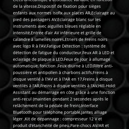
de la vitesse,Dispositif de fixation pour sièges
enfants aux normes Isofix aux places AR,Eclairage au
pied des passagers AV,Eclairage blanc sur les
instruments avec aiguilles bleues réglable en
intensité,Entrée d’air AV inférieure et grille de
calandre à lamelles noires,Etriers de Freins noirs
avec logo R à l’AV,Fatigue Détection : système de
détection de fatigue du conducteur,Feux AR à LED et
eclairage de plaque a LED,Feux de jour à allumage
automatique, fonction ,Feux diurne à LED,Filtre anti-
poussière et antipollen à charbons actifs,Freins à
disque ventilé à l?AV et à l?AR en 17,Freins à disque
ventilés à l’AR,Freins à disque ventilés à l’AV,Hill-Hold:
Assistant au démarrage en côte grâce à une fonction
anti-recul (maintien pendant 2 secondes après le
relâchement de la pédale de frein),Interface
Bluetooth pour téléphone portable,Jantes alliage
léger ,Kit de dépannage : compresseur 12 V et
produit d’étanchéité de pneu,Pare-chocs AV/AR et