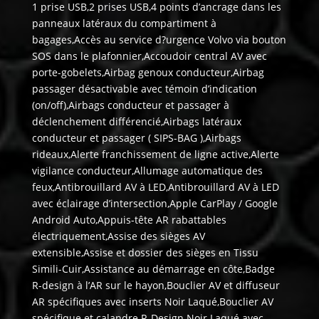
1 prise USB,2 prises USB,4 points d’ancrage dans les
panneaux latéraux du compartiment à
bagages,Accès au service d?urgence Volvo via bouton
SOS dans le plafonnier,Accoudoir central AV avec
porte-gobelets,Airbag genoux conducteur,Airbag
passager désactivable avec témoin d’indication
(on/off),Airbags conducteur et passager à
déclenchement différencié,Airbags latéraux
conducteur et passager ( SIPS-BAG ),Airbags
rideaux,Alerte franchissement de ligne active,Alerte
vigilance conducteur,Allumage automatique des
feux,Antibrouillard AV à LED,Antibrouillard AV à LED
avec éclairage d’intersection,Apple CarPlay / Google
Android Auto,Appuis-tête AR rabattables
électriquement,Assise des sièges AV
extensible,Assise et dossier des sièges en Tissu
Simili-Cuir,Assistance au démarrage en côte,Badge
R-design à l’AR sur le hayon,Bouclier AV et diffuseur
AR spécifiques avec inserts Noir Laqué,Bouclier AV
spécifique et calandre R-Design Noir Laqué avec