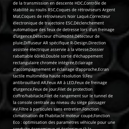
de la transmission en descente HDC,Contrôle de
stabilité au roulis RSC,Coques de rétroviseurs Argent
Mat,Coques de rétroviseurs Noir Laqué,Correcteur
électronique de trajectoire ESC,Déclenchement
automatique des feux de detresse lors d’un freinage
d’urgence,Détecteur d’humidité,Détecteur de
pluie,Diffuseur AR spécifique R-Design,Direction
assistée électrique asservie à la vitesse,Dossier
rabattable 60/40,Double sortie d’échappement
rectangulaire chromée intégrée,Eclairage
d’accompagnement et éclairage d’approche,Ecran
tactile multimédia haute résolution 9,Feu
antibrouillard AR,Feux AR à LED,Feux de freinage
d’urgence,Feux de jour,Filet de protection
coffre/habitacle,Filet de rangement sur le tunnel de
la console centrale au niveau du siège passager
AV,Filtre à particules sans entretien,Fonction
climatisation de l’habitacle moteur coupé,Fonction
Eco : optimisation des paramètres véhicule pour une
conduite économique et écologique (à la