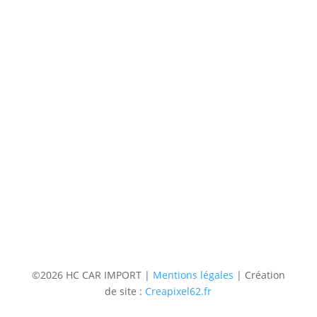
(uniquement sur RDV)
Du lundi au Samedi
9h à 12h – 14h à 18h30
Contact
Téléphone
06 36 94 22 62
Adresse
5 rue augustin Fresnel 85600 Montaigu
(uniquementsur RDV)
Suivre
Suivre
Suivre
Suivre
©2026 HC CAR IMPORT |
Mentions légales
| Création
de site :
Creapixel62.fr